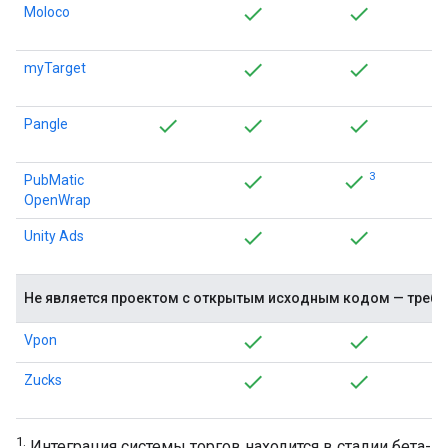
Moloco
myTarget
Pangle
3
PubMatic
OpenWrap
Unity Ads
Не является проектом с открытым исходным кодом — требу
Vpon
Zucks
1.
Интеграция системы торгов находится в стадии бета-