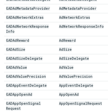
GADAd
Metadata
Provider
Ad
Metadata
Provider
GADAd
Network
Extras
Ad
Network
Extras
GADAd
Network
Response
Ad
Network
Response
Info
Info
GADAd
Reward
Ad
Reward
GADAd
Size
Ad
Size
GADAd
Size
Delegate
Ad
Size
Delegate
GADAd
Value
Ad
Value
GADAd
Value
Precision
Ad
Value
Precision
GADApp
Event
Delegate
App
Event
Delegate
GADApp
Open
Ad
App
Open
Ad
GADApp
Open
Signal
App
Open
Signal
Request
Request