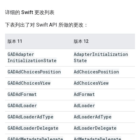
详细的 Swift 更改列表
下表列出了对 Swift API 所做的更改：
版本 11
版本 12
GADAdapter
Adapter
Initialization
Initialization
State
State
GADAd
Choices
Position
Ad
Choices
Position
GADAd
Choices
View
Ad
Choices
View
GADAd
Format
Ad
Format
GADAd
Loader
Ad
Loader
GADAd
Loader
Ad
Type
Ad
Loader
Ad
Type
GADAd
Loader
Delegate
Ad
Loader
Delegate
GADAd
Metadata
Delegate
Ad
Metadata
Delegate