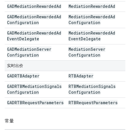
GADMediation
Rewarded
Ad
Mediation
Rewarded
Ad
GADMediation
Rewarded
Ad
Mediation
Rewarded
Ad
Configuration
Configuration
GADMediation
Rewarded
Ad
Mediation
Rewarded
Ad
Event
Delegate
Event
Delegate
GADMediation
Server
Mediation
Server
Configuration
Configuration
实时出价
GADRTBAdapter
RTBAdapter
GADRTBMediation
Signals
RTBMediation
Signals
Configuration
Configuration
GADRTBRequest
Parameters
RTBRequest
Parameters
常量