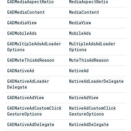
GADMedia
Aspect
Ratio
Media
Aspect
Ratio
GADMedia
Content
Media
Content
GADMedia
View
Media
View
GADMobile
Ads
Mobile
Ads
GADMultiple
Ads
Ad
Loader
Multiple
Ads
Ad
Loader
Options
Options
GADMute
This
Ad
Reason
Mute
This
Ad
Reason
GADNative
Ad
Native
Ad
GADNative
Ad
Loader
Native
Ad
Loader
Delegate
Delegate
GADNative
Ad
View
Native
Ad
View
GADNative
Ad
Custom
Click
Native
Ad
Custom
Click
Gesture
Options
Gesture
Options
GADNative
Ad
Delegate
Native
Ad
Delegate