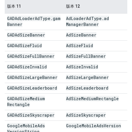
版本 11
版本 12
GADAd
Loader
Ad
Type
.
gam
Ad
Loader
Ad
Type
.
ad
Banner
Manager
Banner
GADAd
Size
Banner
Ad
Size
Banner
GADAd
Size
Fluid
Ad
Size
Fluid
GADAd
Size
Full
Banner
Ad
Size
Full
Banner
GADAd
Size
Invalid
Ad
Size
Invalid
GADAd
Size
Large
Banner
Ad
Size
Large
Banner
GADAd
Size
Leaderboard
Ad
Size
Leaderboard
GADAd
Size
Medium
Ad
Size
Medium
Rectangle
Rectangle
GADAd
Size
Skyscraper
Ad
Size
Skyscraper
Google
Mobile
Ads
Google
Mobile
Ads
Version
Version
String