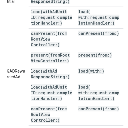
Response
String:)
titial
load(
with
Ad
Unit
load(
ID:request:comple
with:request:comp
tion
Handler:)
letion
Handler:)
canPresent(
from
canPresent(
from:)
Root
View
Controller:)
present(
from
Root
present(
from:)
View
Controller:)
load(
with
Ad
load(
with:)
GADRewa
Response
String:)
rdedAd
load(
with
Ad
Unit
load(
ID:request:comple
with:request:comp
tion
Handler:)
letion
Handler:)
canPresent(
from
canPresent(
from:)
Root
View
Controller:)