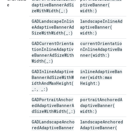
daptiveBannerAdSi
ptiveBanner(
e
zeWithWidth(
_
:)
width:)
GADLandscapeInlin
landscapeInlineAd
eAdaptiveBannerAd
aptiveBanner(
SizeWithWidth(
_
:)
width:)
GADCurrentOrienta
currentOrientatio
tionInlineAdaptiv
nInlineAdaptiveBa
eBannerAdSizeWith
nner(
width:)
Width(
_
:)
GADInlineAdaptive
inlineAdaptiveBan
BannerAdSizeWithW
ner(
width:max
idthAndMaxHeight(
Height:)
_
:
,
_
:)
GADPortraitAnchor
portraitAnchoredA
edAdaptiveBannerA
daptiveBanner(
dSizeWithWidth(
_
:)
width:)
GADLandscapeAncho
landscapeAnchored
redAdaptiveBanner
AdaptiveBanner(