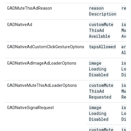
reason
rea
GADMuteThisAdReason
Description
custom
Mute
is
Cu
GADNativeAd
This
Ad
Mute
Available
Avai
taps
Allowed
are
GADNativeAdCustomClickGestureOptions
All
image
is
I
GADNativeAdImageAdLoaderOptions
Loading
Loa
Disabled
Dis
custom
Mute
is
Cu
GADNativeMuteThisAdLoaderOptions
This
Ad
Mute
Requested
Req
image
is
I
GADNativeSignalRequest
Loading
Loa
Disabled
Dis
custom
Mute
is
Cu