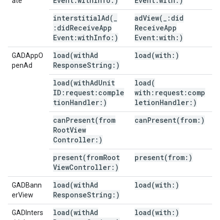
Event:with
Info:)
Event:with:)
ate
interstitialAd(
_
adView(
_
:did
:did
Receive
App
Receive
App
Event:with
Info:)
Event:with:)
load(
with
Ad
load(
with:)
GADAppO
Response
String:)
penAd
load(
with
Ad
Unit
load(
ID:request:comple
with:request:comp
tion
Handler:)
letion
Handler:)
canPresent(
from
canPresent(
from:)
Root
View
Controller:)
present(
from
Root
present(
from:)
View
Controller:)
load(
with
Ad
load(
with:)
GADBann
Response
String:)
erView
load(
with
Ad
load(
with:)
GADInters