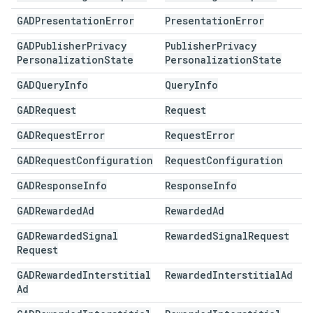
GADPresentation
Error
Presentation
Error
GADPublisher
Privacy
Publisher
Privacy
Personalization
State
Personalization
State
GADQuery
Info
Query
Info
GADRequest
Request
GADRequest
Error
Request
Error
GADRequest
Configuration
Request
Configuration
GADResponse
Info
Response
Info
GADRewarded
Ad
Rewarded
Ad
GADRewarded
Signal
Rewarded
Signal
Request
Request
GADRewarded
Interstitial
Rewarded
Interstitial
Ad
Ad