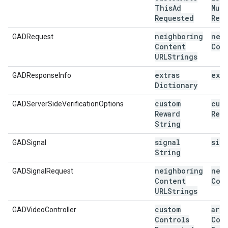
This
Ad
Mute
Requested
Req
neighboring
nei
GADRequest
Content
Con
URLStrings
extras
extr
GADResponseInfo
Dictionary
custom
cus
GADServerSideVerificationOptions
Reward
Rew
String
signal
sig
GADSignal
String
neighboring
nei
GADSignalRequest
Content
Con
URLStrings
custom
are
GADVideoController
Controls
Con