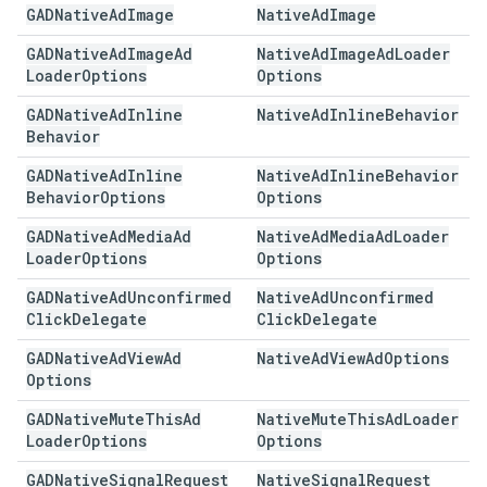
GADNative
Ad
Image
Native
Ad
Image
GADNative
Ad
Image
Ad
Native
Ad
Image
Ad
Loader
Loader
Options
Options
GADNative
Ad
Inline
Native
Ad
Inline
Behavior
Behavior
GADNative
Ad
Inline
Native
Ad
Inline
Behavior
Behavior
Options
Options
GADNative
Ad
Media
Ad
Native
Ad
Media
Ad
Loader
Loader
Options
Options
GADNative
Ad
Unconfirmed
Native
Ad
Unconfirmed
Click
Delegate
Click
Delegate
GADNative
Ad
View
Ad
Native
Ad
View
Ad
Options
Options
GADNative
Mute
This
Ad
Native
Mute
This
Ad
Loader
Loader
Options
Options
GADNative
Signal
Request
Native
Signal
Request