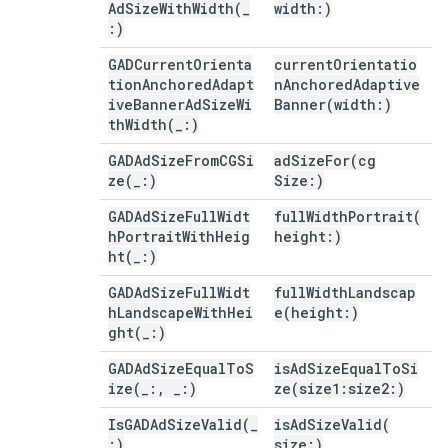
AdSizeWithWidth(
_
width:)
:)
GADCurrentOrienta
currentOrientatio
tionAnchoredAdapt
nAnchoredAdaptive
iveBannerAdSizeWi
Banner(
width:)
thWidth(
_
:)
GADAdSizeFromCGSi
adSizeFor(
cg
ze(
_
:)
Size:)
GADAdSizeFullWidt
fullWidthPortrait(
hPortraitWithHeig
height:)
ht(
_
:)
GADAdSizeFullWidt
fullWidthLandscap
hLandscapeWithHei
e(
height:)
ght(
_
:)
GADAdSizeEqualToS
isAdSizeEqualToSi
ize(
_
:
,
_
:)
ze(
size1:size2:)
IsGADAdSizeValid(
_
isAdSizeValid(
:)
size:)