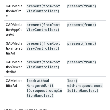
present(
from
Root
present(
from:)
GADMedia
View
Controller:)
tionAdSiz
e
present(
from
Root
present(
from:)
GADMedia
View
Controller:)
tionAppOp
enAd
present(
from
Root
present(
from:)
GADMedia
View
Controller:)
tionIntersti
tialAd
present(
from
Root
present(
from:)
GADMedia
View
Controller:)
tionRewar
dedAd
load(
with
Ad
load(
GAMInters
Manager
Ad
Unit
with:request:comp
titialAd
ID:request:comple
letion
Handler:)
tion
Handler:)