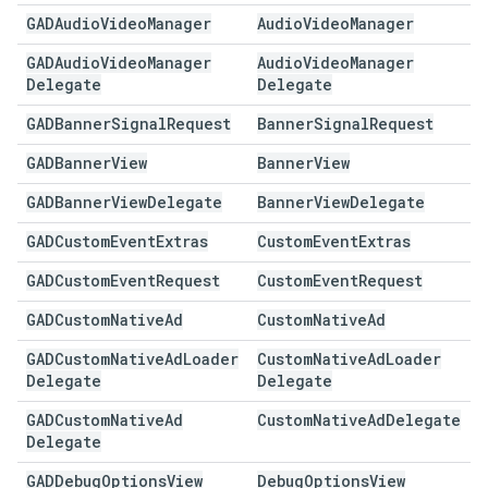
GADAudio
Video
Manager
Audio
Video
Manager
GADAudio
Video
Manager
Audio
Video
Manager
Delegate
Delegate
GADBanner
Signal
Request
Banner
Signal
Request
GADBanner
View
Banner
View
GADBanner
View
Delegate
Banner
View
Delegate
GADCustom
Event
Extras
Custom
Event
Extras
GADCustom
Event
Request
Custom
Event
Request
GADCustom
Native
Ad
Custom
Native
Ad
GADCustom
Native
Ad
Loader
Custom
Native
Ad
Loader
Delegate
Delegate
GADCustom
Native
Ad
Custom
Native
Ad
Delegate
Delegate
GADDebug
Options
View
Debug
Options
View