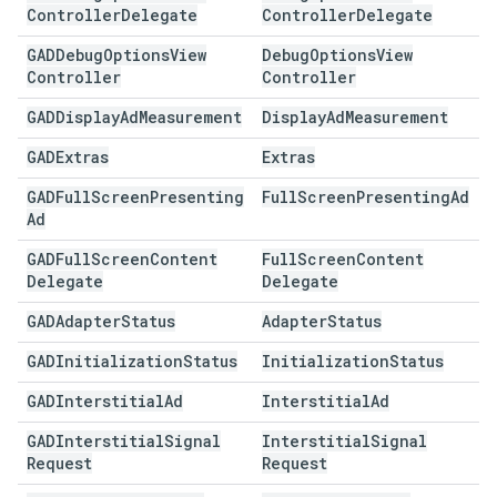
Controller
Delegate
Controller
Delegate
GADDebug
Options
View
Debug
Options
View
Controller
Controller
GADDisplay
Ad
Measurement
Display
Ad
Measurement
GADExtras
Extras
GADFull
Screen
Presenting
Full
Screen
Presenting
Ad
Ad
GADFull
Screen
Content
Full
Screen
Content
Delegate
Delegate
GADAdapter
Status
Adapter
Status
GADInitialization
Status
Initialization
Status
GADInterstitial
Ad
Interstitial
Ad
GADInterstitial
Signal
Interstitial
Signal
Request
Request