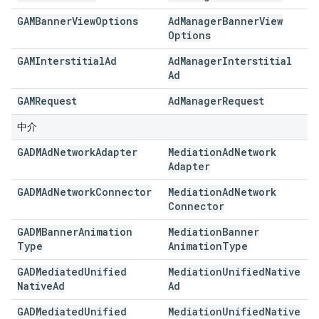
GAMBanner
View
Options
Ad
Manager
Banner
View
Options
GAMInterstitial
Ad
Ad
Manager
Interstitial
Ad
GAMRequest
Ad
Manager
Request
中介
GADMAd
Network
Adapter
Mediation
Ad
Network
Adapter
GADMAd
Network
Connector
Mediation
Ad
Network
Connector
GADMBanner
Animation
Mediation
Banner
Type
Animation
Type
GADMediated
Unified
Mediation
Unified
Native
Native
Ad
Ad
GADMediated
Unified
Mediation
Unified
Native