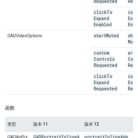
Requested
Req
click
To
is
Cl
Expand
Exp
Enabled
Ena
start
Muted
sho
GADVideoOptions
Mut
custom
are
Controls
Con
Requested
Req
click
To
is
Cl
Expand
Exp
Requested
Req
函数
类型
版本 11
版本 12
GADPortraitInlineA
portraitInlineAda
GADAdSiz