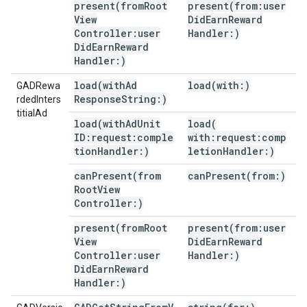
present(
from
Root
present(
from:user
View
Did
Earn
Reward
Controller:user
Handler:)
Did
Earn
Reward
Handler:)
load(
with
Ad
load(
with:)
GADRewa
Response
String:)
rdedInters
titialAd
load(
with
Ad
Unit
load(
ID:request:comple
with:request:comp
tion
Handler:)
letion
Handler:)
canPresent(
from
canPresent(
from:)
Root
View
Controller:)
present(
from
Root
present(
from:user
View
Did
Earn
Reward
Controller:user
Handler:)
Did
Earn
Reward
Handler:)