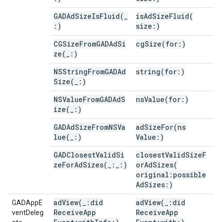
GADAdSizeIsFluid(
_
isAdSizeFluid(
:)
size:)
CGSizeFromGADAdSi
cgSize(
for:)
ze(
_
:)
NSStringFromGADAd
string(
for:)
Size(
_
:)
NSValueFromGADAdS
nsValue(
for:)
ize(
_
:)
GADAdSizeFromNSVa
adSizeFor(
ns
lue(
_
:)
Value:)
GADClosestValidSi
closestValidSizeF
zeForAdSizes(
_
:
_
:)
orAdSizes(
original:possible
Ad
Sizes:)
adView(
_
:did
adView(
_
:did
GADAppE
Receive
App
Receive
App
ventDeleg