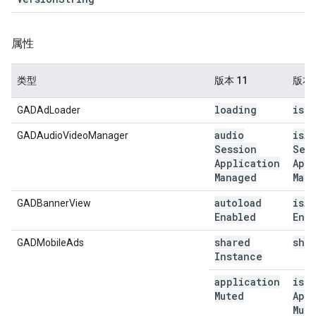
属性
类型
版本 11
版本 
loading
is
L
GADAdLoader
audio
is
Au
GADAudioVideoManager
Session
Ses
Application
App
Managed
Man
autoload
is
Au
GADBannerView
Enabled
Ena
shared
sha
GADMobileAds
Instance
application
is
Muted
App
Mut