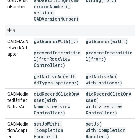
GADGetStringFromV
string(
for:)
GADVersio
ersionNumber(
_
nNumber
version:
GADVersion
Number)
中介
getBannerWith(
_
:)
getBanner(
with:)
GADMAdN
etworkAd
presentInterstitia
presentInterstitia
apter
l(
from
Root
View
l(
from:)
Controller:)
getNativeAd(
with
getNativeAd(
Ad
Types:options:)
with:options:)
didRecordClickOnA
didRecordClickOnA
GADMedia
sset(
with
sset(
tedUnified
Name:view:view
with:view:view
NativeAd
Controller:)
Controller:)
setUpWith(
_
setUp(
GADMedia
:completion
with:completion
tionAdapt
Handler:)
Handler:)
er