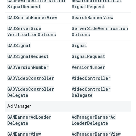
GADRewarded
Interstitial
Rewarded
Interstitial
Signal
Request
Signal
Request
GADSearch
Banner
View
Search
Banner
View
GADServer
Side
Server
Side
Verification
Verification
Options
Options
GADSignal
Signal
GADSignal
Request
Signal
Request
GADVersion
Number
Version
Number
GADVideo
Controller
Video
Controller
GADVideo
Controller
Video
Controller
Delegate
Delegate
Ad Manager
GAMBanner
Ad
Loader
Ad
Manager
Banner
Ad
Delegate
Loader
Delegate
GAMBanner
View
Ad
Manager
Banner
View