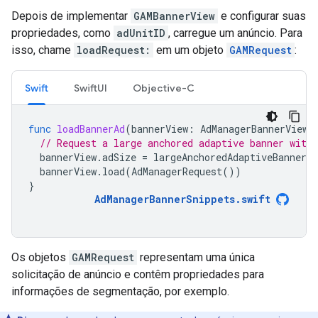
Depois de implementar
GAMBannerView
e configurar suas
propriedades, como
adUnitID
, carregue um anúncio. Para
isso, chame
loadRequest:
em um objeto
GAMRequest
:
Swift
SwiftUI
Objective-C
func
loadBannerAd
(
bannerView
:
AdManagerBannerView
)
// Request a large anchored adaptive banner with 
bannerView
.
adSize
=
largeAnchoredAdaptiveBanner
(
bannerView
.
load
(
AdManagerRequest
())
}
AdManagerBannerSnippets
.
swift
Os objetos
GAMRequest
representam uma única
solicitação de anúncio e contêm propriedades para
informações de segmentação, por exemplo.