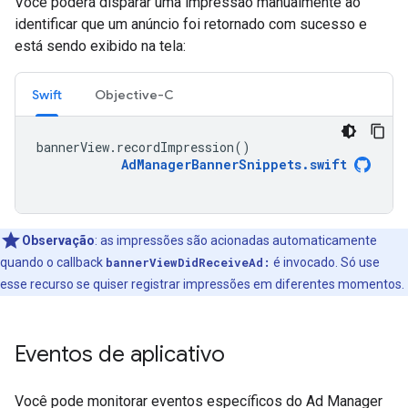
Você poderá disparar uma impressão manualmente ao
identificar que um anúncio foi retornado com sucesso e
está sendo exibido na tela:
Swift
Objective-C
bannerView
.
recordImpression
()
AdManagerBannerSnippets
.
swift
Observação
:
as impressões são acionadas automaticamente
quando o callback
bannerViewDidReceiveAd:
é invocado. Só use
esse recurso se quiser registrar impressões em diferentes momentos.
Eventos de aplicativo
Você pode monitorar eventos específicos do Ad Manager