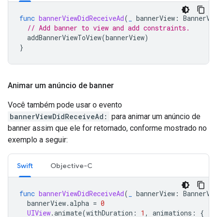
func
bannerViewDidReceiveAd
(
_
bannerView
:
BannerVi
// Add banner to view and add constraints.
addBannerViewToView
(
bannerView
)
}
Animar um anúncio de banner
Você também pode usar o evento
bannerViewDidReceiveAd:
para animar um anúncio de
banner assim que ele for retornado, conforme mostrado no
exemplo a seguir:
Swift
Objective-C
func
bannerViewDidReceiveAd
(
_
bannerView
:
BannerVi
bannerView
.
alpha
=
0
UIView
.
animate
(
withDuration
:
1
,
animations
:
{