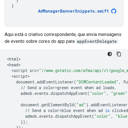
}
AdManagerBannerSnippets
.
swift
Aqui está o criativo correspondente, que envia mensagens
de evento sobre cores do app para
appEventDelegate
:
<
html
>

<
head
<
script
src
=
"//www.gstatic.com/afma/api/v1/google_
<
script
document
.
addEventListener
(
"DOMContentLoaded"
,
fu
//
Send
a
color
=
green
event
when
ad
loads
.
admob
.
events
.
dispatchAppEvent
(
"color"
,
"green"
document
.
getElementById
(
"ad"
)
.
addEventListener
//
Send
a
color
=
blue
event
when
ad
is
clicked
admob
.
events
.
dispatchAppEvent
(
"color"
,
"blue
});
});