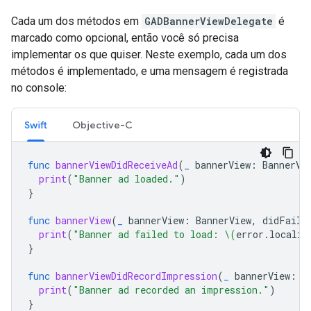
Cada um dos métodos em
GADBannerViewDelegate
é
marcado como opcional, então você só precisa
implementar os que quiser. Neste exemplo, cada um dos
métodos é implementado, e uma mensagem é registrada
no console:
Swift
Objective-C
func
bannerViewDidReceiveAd
(
_
bannerView
:
BannerVi
print
(
"Banner ad loaded."
)
}
func
bannerView
(
_
bannerView
:
BannerView
,
didFailT
print
(
"Banner ad failed to load: 
\(
error
.
localiz
}
func
bannerViewDidRecordImpression
(
_
bannerView
:
B
print
(
"Banner ad recorded an impression."
)
}