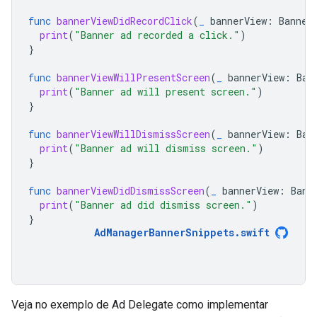
func
bannerViewDidRecordClick
(
_
bannerView
:
Banner
print
(
"Banner ad recorded a click."
)
}
func
bannerViewWillPresentScreen
(
_
bannerView
:
Ban
print
(
"Banner ad will present screen."
)
}
func
bannerViewWillDismissScreen
(
_
bannerView
:
Ban
print
(
"Banner ad will dismiss screen."
)
}
func
bannerViewDidDismissScreen
(
_
bannerView
:
Bann
print
(
"Banner ad did dismiss screen."
)
}
AdManagerBannerSnippets
.
swift
Veja no exemplo de Ad Delegate como implementar