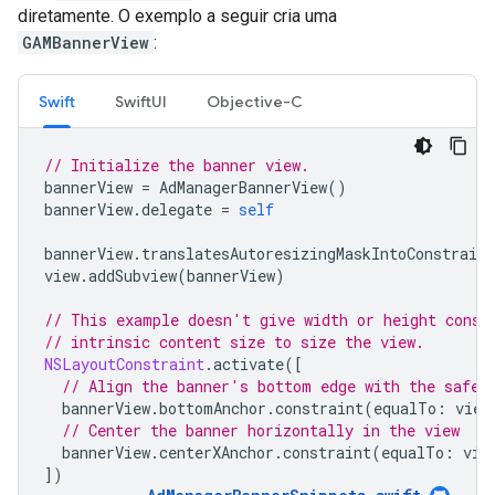
diretamente. O exemplo a seguir cria uma
GAMBannerView
:
Swift
SwiftUI
Objective-C
// Initialize the banner view.
bannerView
=
AdManagerBannerView
()
bannerView
.
delegate
=
self
bannerView
.
translatesAutoresizingMaskIntoConstraint
view
.
addSubview
(
bannerView
)
// This example doesn't give width or height const
// intrinsic content size to size the view.
NSLayoutConstraint
.
activate
([
// Align the banner's bottom edge with the safe 
bannerView
.
bottomAnchor
.
constraint
(
equalTo
:
view
// Center the banner horizontally in the view
bannerView
.
centerXAnchor
.
constraint
(
equalTo
:
vie
])