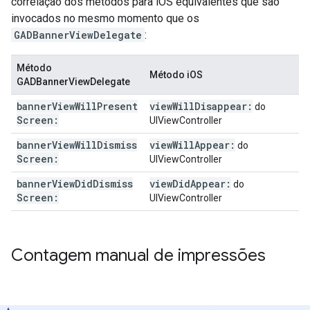
correlação dos métodos para iOS equivalentes que são
invocados no mesmo momento que os
GADBannerViewDelegate
:
Método
Método iOS
GADBannerViewDelegate
banner
View
Will
Present
view
Will
Disappear:
do
Screen:
UIViewController
banner
View
Will
Dismiss
view
Will
Appear:
do
Screen:
UIViewController
banner
View
Did
Dismiss
view
Did
Appear:
do
Screen:
UIViewController
Contagem manual de impressões