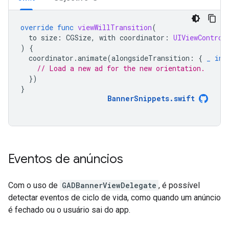
override
func
viewWillTransition
(
to
size
:
CGSize
,
with
coordinator
:
UIViewControl
)
{
coordinator
.
animate
(
alongsideTransition
:
{
_
in
// Load a new ad for the new orientation.
})
}
BannerSnippets
.
swift
Eventos de anúncios
Com o uso de
GADBannerViewDelegate
, é possível
detectar eventos de ciclo de vida, como quando um anúncio
é fechado ou o usuário sai do app.