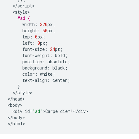
<
/
script
<
style
#ad {
width
:
320
px
;
height
:
50
px
;
top
:
0
px
;
left
:
0
px
;
font
-
size
:
24
pt
;
font
-
weight
:
bold
;
position
:
absolute
;
background
:
black
;
color
:
white
;
text
-
align
:
center
;
}
<
/
style
>

<
/
head
>

<
body
<
div
id
=
"ad"
>
Carpe
diem
!</
div
>

<
/
body
>

<
/
html