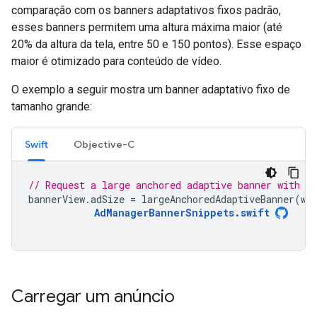
comparação com os banners adaptativos fixos padrão,
esses banners permitem uma altura máxima maior (até
20% da altura da tela, entre 50 e 150 pontos). Esse espaço
maior é otimizado para conteúdo de vídeo.
O exemplo a seguir mostra um banner adaptativo fixo de
tamanho grande:
Swift
Objective-C
// Request a large anchored adaptive banner with a 
bannerView
.
adSize
=
largeAnchoredAdaptiveBanner
(
wi
AdManagerBannerSnippets
.
swift
Carregar um anúncio