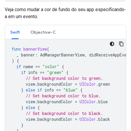
Veja como mudar a cor de fundo do seu app especificando-
a em um evento:
Swift
Objective-C
func
bannerView
(
_
banner
:
AdManagerBannerView
,
didReceiveAppEven
)
{
if
name
==
"color"
{
if
info
==
"green"
{
// Set background color to green.
view
.
backgroundColor
=
UIColor
.
green
}
else
if
info
==
"blue"
{
// Set background color to blue.
view
.
backgroundColor
=
UIColor
.
blue
}
else
{
// Set background color to black.
view
.
backgroundColor
=
UIColor
.
black
}
}