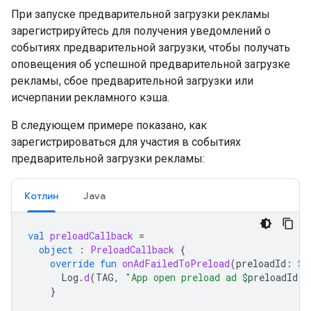
При запуске предварительной загрузки рекламы
зарегистрируйтесь для получения уведомлений о
событиях предварительной загрузки, чтобы получать
оповещения об успешной предварительной загрузке
рекламы, сбое предварительной загрузки или
исчерпании рекламного кэша.
В следующем примере показано, как
зарегистрироваться для участия в событиях
предварительной загрузки рекламы:
Котлин
Java
val
preloadCallback
=
object
:
PreloadCallback
{
override
fun
onAdFailedToPreload
(
preloadId
:
St
Log
.
d
(
TAG
,
"App open preload ad 
$
preloadId
 f
}