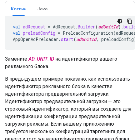
Котлин
Java
val
adRequest
=
AdRequest
.
Builder
(
adUnitId
).
build
(
val
preloadConfig
=
PreloadConfiguration
(
adRequest
AppOpenAdPreloader
.
start
(
adUnitId
,
preloadConfig
)
Замените
AD_UNIT_ID
на идентификатор вашего
рекламного блока.
В предыдущем примере показано, как использовать
идентификатор рекламного блока в качестве
идентификатора предварительной загрузки.
Идентификатор предварительной загрузки — это
строковый идентификатор, который вы создаете для
идентификации конфигурации предварительной
загрузки рекламы. Если вашему приложению
требуется несколько конфигураций таргетинга для
одного и того же идентификатора рекламного блока,