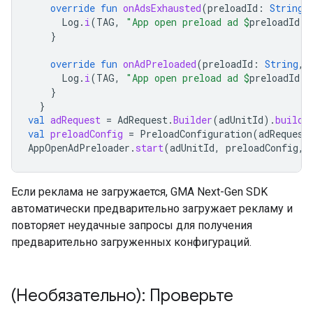
override
fun
onAdsExhausted
(
preloadId
:
String
)
Log
.
i
(
TAG
,
"App open preload ad 
$
preloadId
 i
}
override
fun
onAdPreloaded
(
preloadId
:
String
,
Log
.
i
(
TAG
,
"App open preload ad 
$
preloadId
 i
}
}
val
adRequest
=
AdRequest
.
Builder
(
adUnitId
).
build
(
val
preloadConfig
=
PreloadConfiguration
(
adRequest
AppOpenAdPreloader
.
start
(
adUnitId
,
preloadConfig
,
Если реклама не загружается,
GMA Next-Gen SDK
автоматически предварительно загружает рекламу и
повторяет неудачные запросы для получения
предварительно загруженных конфигураций.
(Необязательно): Проверьте