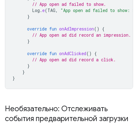
// App open ad failed to show.
Log
.
e
(
TAG
,
"App open ad failed to show: 
${
}
override
fun
onAdImpression
()
{
// App open ad did record an impression.
}
override
fun
onAdClicked
()
{
// App open ad did record a click.
}
}
}
Необязательно: Отслеживать
события предварительной загрузки