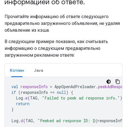
информацией об ответе
.
Прочитайте информацию об ответе следующего
предварительно загруженного объявления, не удаляя
объявление из кэша.
В следующем примере показано, как считывать
информацию о следующем предварительно
загруженном рекламном ответе:
Котлин
Java
val
responseInfo
=
AppOpenAdPreloader
.
peekAdRespon
if
(
responseInfo
==
null
)
{
Log
.
e
(
TAG
,
"Failed to peek ad response info."
)
return
}
Log
.
d
(
TAG
,
"Peeked ad response ID: 
${
responseInfo
.