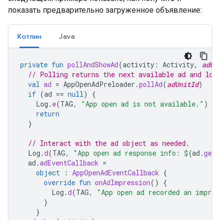
показать предварительно загруженное объявление:
Котлин
Java
private
fun
pollAndShowAd
(
activity
:
Activity
,
adUn
// Polling returns the next available ad and loa
val
ad
=
AppOpenAdPreloader
.
pollAd
(
adUnitId
)
if
(
ad
==
null
)
{
Log
.
e
(
TAG
,
"App open ad is not available."
)
return
}
// Interact with the ad object as needed.
Log
.
d
(
TAG
,
"App open ad response info: 
${
ad
.
getR
ad
.
adEventCallback
=
object
:
AppOpenAdEventCallback
{
override
fun
onAdImpression
()
{
Log
.
d
(
TAG
,
"App open ad recorded an impres
}
}