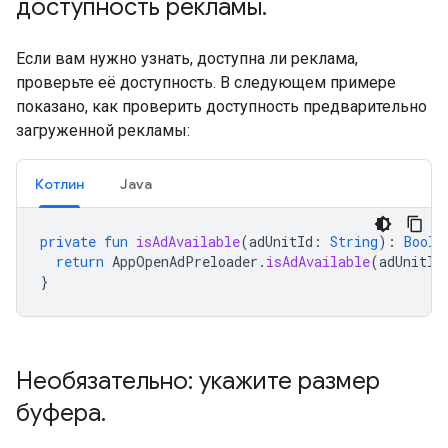
доступность рекламы
.
Если вам нужно узнать, доступна ли реклама,
проверьте её доступность. В следующем примере
показано, как проверить доступность предварительно
загруженной рекламы:
Котлин
Java
private
fun
isAdAvailable
(
adUnitId
:
String
):
Boole
return
AppOpenAdPreloader
.
isAdAvailable
(
adUnitId
}
Необязательно: укажите размер
буфера
.