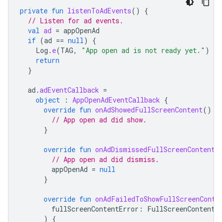
private
fun
listenToAdEvents
()
{
// Listen for ad events.
val
ad
=
appOpenAd
if
(
ad
==
null
)
{
Log
.
e
(
TAG
,
"App open ad is not ready yet."
)
return
}
ad
.
adEventCallback
=
object
:
AppOpenAdEventCallback
{
override
fun
onAdShowedFullScreenContent
()
{
// App open ad did show.
}
override
fun
onAdDismissedFullScreenContent
(
// App open ad did dismiss.
appOpenAd
=
null
}
override
fun
onAdFailedToShowFullScreenConte
fullScreenContentError
:
FullScreenContentE
)
{