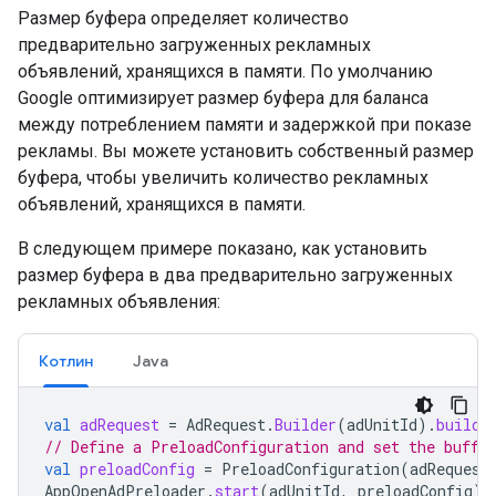
Размер буфера определяет количество
предварительно загруженных рекламных
объявлений, хранящихся в памяти. По умолчанию
Google оптимизирует размер буфера для баланса
между потреблением памяти и задержкой при показе
рекламы. Вы можете установить собственный размер
буфера, чтобы увеличить количество рекламных
объявлений, хранящихся в памяти.
В следующем примере показано, как установить
размер буфера в два предварительно загруженных
рекламных объявления:
Котлин
Java
val
adRequest
=
AdRequest
.
Builder
(
adUnitId
).
build
(
// Define a PreloadConfiguration and set the buffe
val
preloadConfig
=
PreloadConfiguration
(
adRequest
AppOpenAdPreloader
.
start
(
adUnitId
,
preloadConfig
)