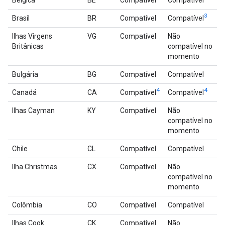
Bélgica
BE
Compatível
Compatível
3
Brasil
BR
Compatível
Compatível
Ilhas Virgens
VG
Compatível
Não
Britânicas
compatível no
momento
Bulgária
BG
Compatível
Compatível
4
4
Canadá
CA
Compatível
Compatível
Ilhas Cayman
KY
Compatível
Não
compatível no
momento
Chile
CL
Compatível
Compatível
Ilha Christmas
CX
Compatível
Não
compatível no
momento
Colômbia
CO
Compatível
Compatível
Ilhas Cook
CK
Compatível
Não