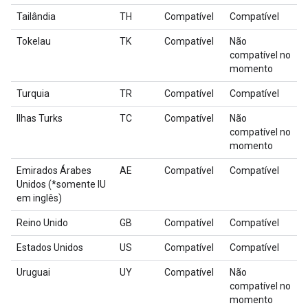
Tailândia
TH
Compatível
Compatível
Tokelau
TK
Compatível
Não
compatível no
momento
Turquia
TR
Compatível
Compatível
Ilhas Turks
TC
Compatível
Não
compatível no
momento
Emirados Árabes
AE
Compatível
Compatível
Unidos (*somente IU
em inglês)
Reino Unido
GB
Compatível
Compatível
Estados Unidos
US
Compatível
Compatível
Uruguai
UY
Compatível
Não
compatível no
momento