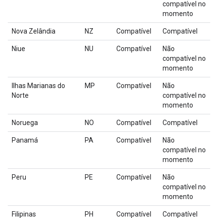
compatível no
momento
Nova Zelândia
NZ
Compatível
Compatível
Niue
NU
Compatível
Não
compatível no
momento
Ilhas Marianas do
MP
Compatível
Não
Norte
compatível no
momento
Noruega
NO
Compatível
Compatível
Panamá
PA
Compatível
Não
compatível no
momento
Peru
PE
Compatível
Não
compatível no
momento
Filipinas
PH
Compatível
Compatível