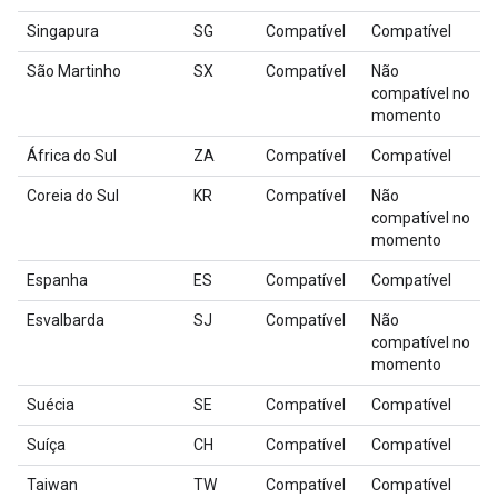
Singapura
SG
Compatível
Compatível
São Martinho
SX
Compatível
Não
compatível no
momento
África do Sul
ZA
Compatível
Compatível
Coreia do Sul
KR
Compatível
Não
compatível no
momento
Espanha
ES
Compatível
Compatível
Esvalbarda
SJ
Compatível
Não
compatível no
momento
Suécia
SE
Compatível
Compatível
Suíça
CH
Compatível
Compatível
Taiwan
TW
Compatível
Compatível