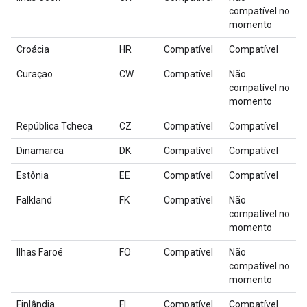
compatível no
momento
Croácia
HR
Compatível
Compatível
Curaçao
CW
Compatível
Não
compatível no
momento
República Tcheca
CZ
Compatível
Compatível
Dinamarca
DK
Compatível
Compatível
Estônia
EE
Compatível
Compatível
Falkland
FK
Compatível
Não
compatível no
momento
Ilhas Faroé
FO
Compatível
Não
compatível no
momento
Finlândia
FI
Compatível
Compatível