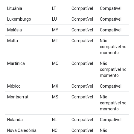
Lituânia
LT
Compatível
Compatível
Luxemburgo
LU
Compatível
Compatível
Malásia
MY
Compatível
Compatível
Malta
MT
Compatível
Não
compatível no
momento
Martinica
MQ
Compatível
Não
compatível no
momento
México
MX
Compatível
Compatível
Montserrat
MS
Compatível
Não
compatível no
momento
Holanda
NL
Compatível
Compatível
Nova Caledônia
NC
Compatível
Não