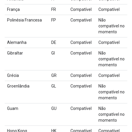
França
FR
Compatível
Compatível
Polinésia Francesa
FP
Compatível
Não
compatível no
momento
Alemanha
DE
Compatível
Compatível
Gibraltar
GI
Compatível
Não
compatível no
momento
Grécia
GR
Compatível
Compatível
Groenlândia
GL
Compatível
Não
compatível no
momento
Guam
GU
Compatível
Não
compatível no
momento
Hong Kong
HK
Compatível
Compatível