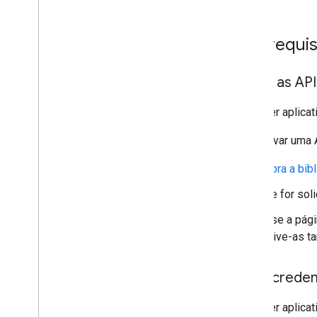
Pré-requis
Ativar as AP
Qualquer aplica
Para ativar uma 
Abra a bib
Se for sol
Use a pág
ative-as 
Criar creden
Qualquer aplicat