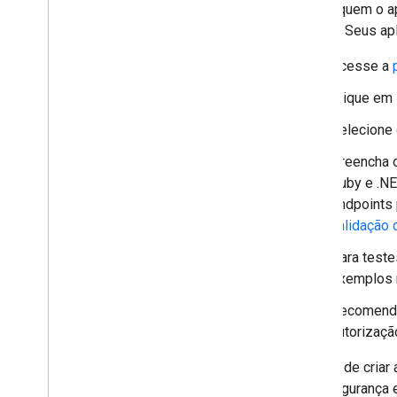
identifiquem o a
projeto. Seus ap
Acesse a
Clique em
Selecione 
Preencha o
Ruby e .NE
endpoints 
validação 
Para teste
exemplos
Recomend
autorizaçã
Depois de criar 
com segurança e