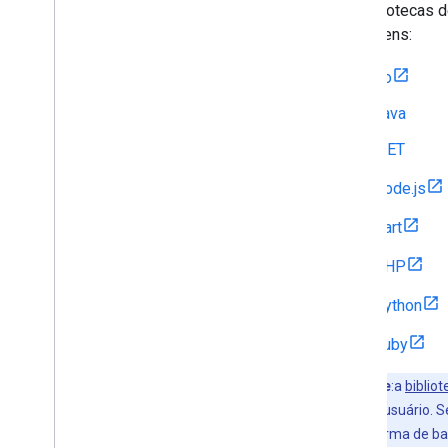
As bibliotecas d
linguagens:
Ferramentas
APIs Explorer
Go
Java
.NET
Node.js
Dart
PHP
Python
Ruby
Importante
:a
biblio
navegador do usuário. Se
na sua plataforma de ba