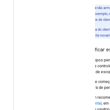
Importante
:não arm
aplicativo, por exemplo,
suas credenciais de clien
A chave secreta do clien
secreta do cliente nova
Identificar
Os escopos perm
usuários contro
número de escop
Antes de começa
precisará de pe
Também recomend
incremental
, em
ajuda os usuário