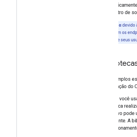
Kids
Especificamente
Assinar notificações push
parâmetro de so
Trabalhar com IDs de canal
Migrar de Client
Login para OAuth
Observação
:devido
Exemplos de solicitações
ao interagir com os end
proteger você e seus us
Guia de implementação
Visão geral
Biblioteca
Atividades
Legendas
Canais
Os exemplos es
Comentários
autorização do O
Pagination
Quando você usa 
Respostas parciais
biblioteca reali
Playlists
aplicativo pode 
Classificações
novamente. A bi
Solicitações de pesquisa
redirecionament
Assinaturas
Vídeos