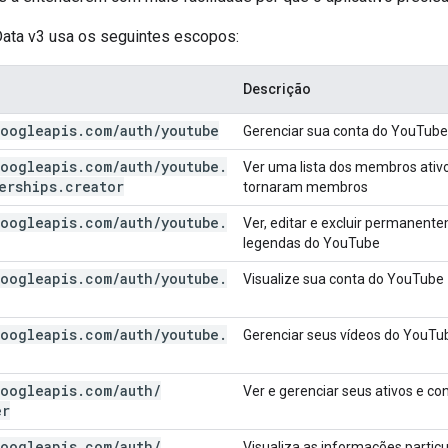
ata v3 usa os seguintes escopos:
Descrição
oogleapis
.
com
/
auth
/
youtube
Gerenciar sua conta do YouTube
oogleapis
.
com
/
auth
/
youtube
.
Ver uma lista dos membros ativos
erships
.
creator
tornaram membros
oogleapis
.
com
/
auth
/
youtube
.
Ver, editar e excluir permanente
legendas do YouTube
oogleapis
.
com
/
auth
/
youtube
.
Visualize sua conta do YouTube
oogleapis
.
com
/
auth
/
youtube
.
Gerenciar seus vídeos do YouTu
oogleapis
.
com
/
auth
/
Ver e gerenciar seus ativos e 
er
oogleapis
.
com
/
auth
/
Visualiza as informações particu