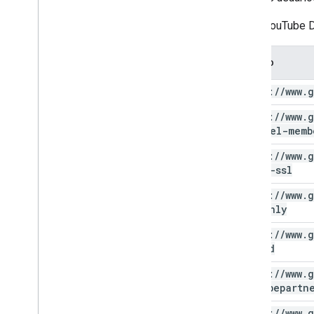
A API YouTube D
Escopo
https:
/
/
www
.
g
https:
/
/
www
.
g
channel-memb
https:
/
/
www
.
g
force-ssl
https:
/
/
www
.
g
readonly
https:
/
/
www
.
g
upload
https:
/
/
www
.
g
youtubepartn
https:
/
/
www
.
g