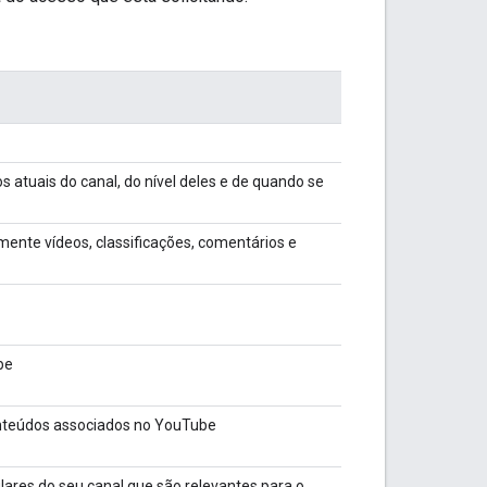
 atuais do canal, do nível deles e de quando se
mente vídeos, classificações, comentários e
be
conteúdos associados no YouTube
lares do seu canal que são relevantes para o