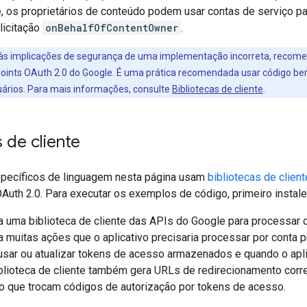
, os proprietários de conteúdo podem usar contas de serviço 
licitação
onBehalfOfContentOwner
.
 às implicações de segurança de uma implementação incorreta, recome
points OAuth 2.0 do Google. É uma prática recomendada usar código be
uários. Para mais informações, consulte
Bibliotecas de cliente
.
s de cliente
pecíficos de linguagem nesta página usam
bibliotecas de clien
Auth 2.0. Para executar os exemplos de código, primeiro instale 
uma biblioteca de cliente das APIs do Google para processar o f
za muitas ações que o aplicativo precisaria processar por conta 
usar ou atualizar tokens de acesso armazenados e quando o apli
blioteca de cliente também gera URLs de redirecionamento corr
o que trocam códigos de autorização por tokens de acesso.