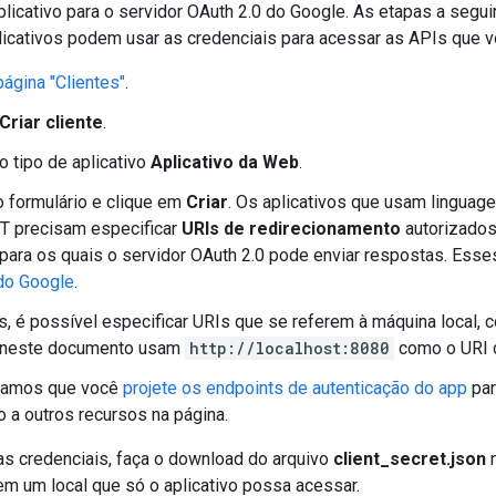
plicativo para o servidor OAuth 2.0 do Google. As etapas a segui
licativos podem usar as credenciais para acessar as APIs que v
página "Clientes"
.
Criar cliente
.
o tipo de aplicativo
Aplicativo da Web
.
 formulário e clique em
Criar
. Os aplicativos que usam lingua
T precisam especificar
URIs de redirecionamento
autorizados
para os quais o servidor OAuth 2.0 pode enviar respostas. Es
do Google
.
s, é possível especificar URIs que se referem à máquina local,
 neste documento usam
http://localhost:8080
como o URI d
amos que você
projete os endpoints de autenticação do app
par
o a outros recursos na página.
as credenciais, faça o download do arquivo
client_secret.json
n
m um local que só o aplicativo possa acessar.