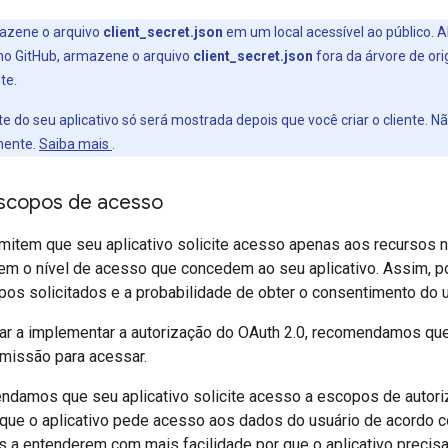
azene o arquivo
client_secret.json
em um local acessível ao público. A
 no GitHub, armazene o arquivo
client_secret.json
fora da árvore de or
te.
te do seu aplicativo só será mostrada depois que você criar o cliente. 
mente.
Saiba mais
.
 escopos de acesso
item que seu aplicativo solicite acesso apenas aos recursos n
lem o nível de acesso que concedem ao seu aplicativo. Assim, p
os solicitados e a probabilidade de obter o consentimento do u
r a implementar a autorização do OAuth 2.0, recomendamos que
rmissão para acessar.
amos que seu aplicativo solicite acesso a escopos de autor
 que o aplicativo pede acesso aos dados do usuário de acordo 
s a entenderem com mais facilidade por que o aplicativo precisa