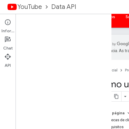
YouTube
Data API
Página inicial
Guias
Referência
Exemplos
S
Informações
Chat
preferência. As t
Visão geral
Bibliotecas de cliente
API
Página inicial
Pr
Autorizar solicitações
Como us
Visão geral
Acessar credenciais de autenticação
Apps da Web do lado do servidor
Apps da Web do lado do cliente
Nesta página
Apps instalados
Bibliotecas de cl
Dispositivos
Pré-requisitos