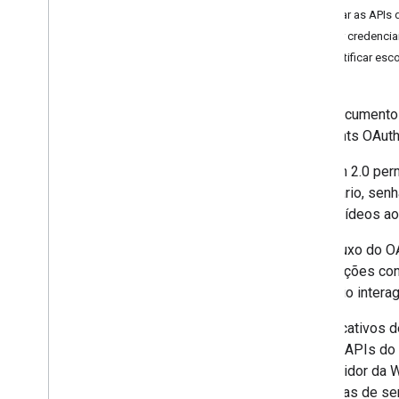
Ativar as APIs 
Guias de início rápido
Criar credenci
Android
Identificar es
Apps Script
Go
i
OS
Este documento 
Java
endpoints OAuth
Java
Script
Node
.
js
O OAuth 2.0 per
PHP
de usuário, sen
Python
enviar vídeos ao
Ruby
Esse fluxo do OA
informações con
Guias e tutoriais
o usuário intera
Custos de cota para solicitações de
API
Os aplicativos
Auditorias de cota e conformidade
chamar APIs do 
Enviar um vídeo
de servidor da 
Enviar uploads retomáveis
de contas de se
Encontrar o status do vídeo Made
For