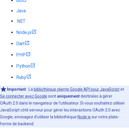
Go
Java
.NET
Node.js
Dart
PHP
Python
Ruby
Important
: La
bibliothèque cliente Google API pour JavaScript
et
Se connecter avec Google
sont
uniquement
destinées à gérer
OAuth 2.0 dans le navigateur de l'utilisateur. Si vous souhaitez utiliser
JavaScript côté serveur pour gérer les interactions OAuth 2.0 avec
Google, envisagez d'utiliser la bibliothèque
Node.js
sur votre plate-
forme de backend.