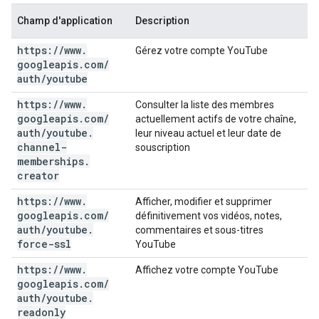
Champ d'application
Description
https:
/
/
www
.
Gérez votre compte YouTube
googleapis
.
com
/
auth
/
youtube
https:
/
/
www
.
Consulter la liste des membres
googleapis
.
com
/
actuellement actifs de votre chaîne,
auth
/
youtube
.
leur niveau actuel et leur date de
channel-
souscription
memberships
.
creator
https:
/
/
www
.
Afficher, modifier et supprimer
googleapis
.
com
/
définitivement vos vidéos, notes,
auth
/
youtube
.
commentaires et sous-titres
force-ssl
YouTube
https:
/
/
www
.
Affichez votre compte YouTube
googleapis
.
com
/
auth
/
youtube
.
readonly