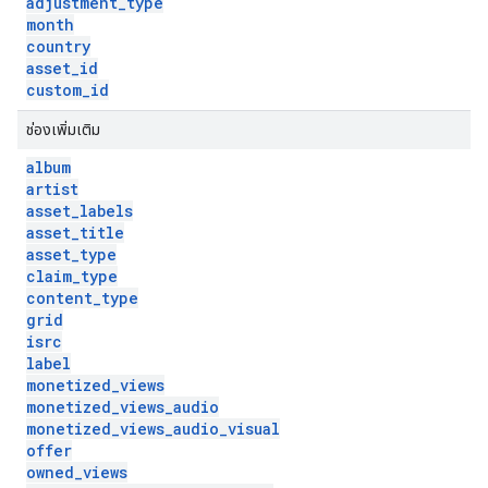
adjustment
_
type
month
country
asset
_
id
custom
_
id
ช่องเพิ่มเติม
album
artist
asset
_
labels
asset
_
title
asset
_
type
claim
_
type
content
_
type
grid
isrc
label
monetized
_
views
monetized
_
views
_
audio
monetized
_
views
_
audio
_
visual
offer
owned
_
views