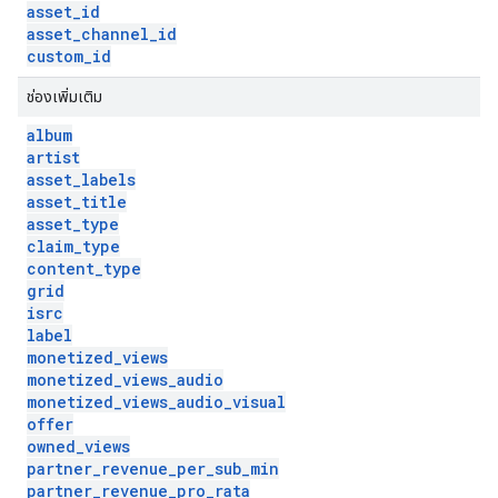
asset
_
id
asset
_
channel
_
id
custom
_
id
ช่องเพิ่มเติม
album
artist
asset
_
labels
asset
_
title
asset
_
type
claim
_
type
content
_
type
grid
isrc
label
monetized
_
views
monetized
_
views
_
audio
monetized
_
views
_
audio
_
visual
offer
owned
_
views
partner
_
revenue
_
per
_
sub
_
min
partner
_
revenue
_
pro
_
rata