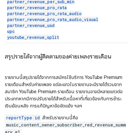
partner
_
revenue
_
per
_
sub
_
min
partner
_
revenue
_
pro
_
rata
partner
_
revenue
_
pro
_
rata
_
audio
partner
_
revenue
_
pro
_
rata
_
audio
_
visual
partner
_
revenue
_
usd
upc
youtube
_
revenue
_
split
สรุปรายได้จากผู้ติดตามของค่ายเพลงรายเดือน
รายงานนี้สรุปรายได้จากการสมัครใช้บริการ YouTube Premium
รายเดือนสำหรับค่ายเพลง แต่ละแถวในรายงานจะมีรายได้รวมจาก
สมาชิก YouTube Premium รายเดือน รายงานอาจมีหลายแถวต่อ
ประเภทหากมีการปรับรายได้สำหรับเนื้อหาที่เกี่ยวข้องกับการชำระ
เงินย้อนหลัง การแก้ปัญหาข้อขัดแย้ง ฯลฯ
reportType id
สำหรับรายงานนี้คือ
music_content_owner_subscriber_red_revenue_summ
ary_a1