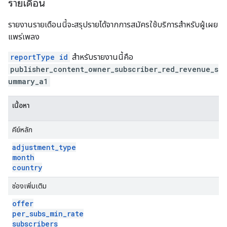
รายเดือน
รายงานรายเดือนนี้จะสรุปรายได้จากการสมัครใช้บริการสำหรับผู้เผย
แพร่เพลง
reportType id
สำหรับรายงานนี้คือ
publisher_content_owner_subscriber_red_revenue_s
ummary_a1
เนื้อหา
คีย์หลัก
adjustment
_
type
month
country
ช่องเพิ่มเติม
offer
per
_
subs
_
min
_
rate
subscribers