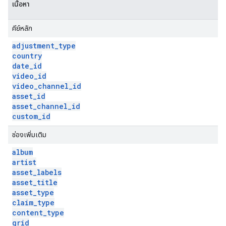
เนื้อหา
คีย์หลัก
adjustment
_
type
country
date
_
id
video
_
id
video
_
channel
_
id
asset
_
id
asset
_
channel
_
id
custom
_
id
ช่องเพิ่มเติม
album
artist
asset
_
labels
asset
_
title
asset
_
type
claim
_
type
content
_
type
grid