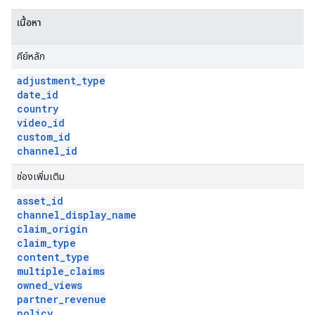
เนื้อหา
คีย์หลัก
adjustment
_
type
date
_
id
country
video
_
id
custom
_
id
channel
_
id
ช่องเพิ่มเติม
asset
_
id
channel
_
display
_
name
claim
_
origin
claim
_
type
content
_
type
multiple
_
claims
owned
_
views
partner
_
revenue
policy