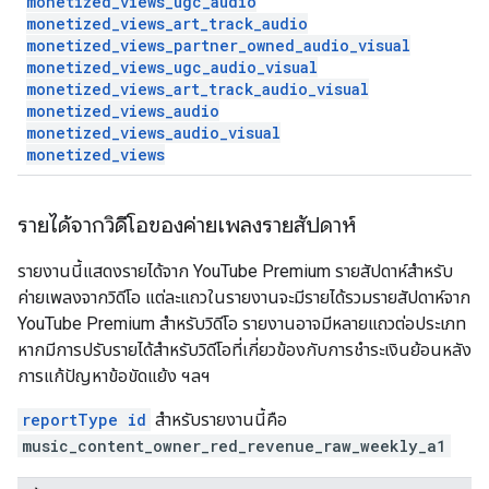
monetized
_
views
_
ugc
_
audio
monetized
_
views
_
art
_
track
_
audio
monetized
_
views
_
partner
_
owned
_
audio
_
visual
monetized
_
views
_
ugc
_
audio
_
visual
monetized
_
views
_
art
_
track
_
audio
_
visual
monetized
_
views
_
audio
monetized
_
views
_
audio
_
visual
monetized
_
views
รายได้จากวิดีโอของค่ายเพลงรายสัปดาห์
รายงานนี้แสดงรายได้จาก YouTube Premium รายสัปดาห์สำหรับ
ค่ายเพลงจากวิดีโอ แต่ละแถวในรายงานจะมีรายได้รวมรายสัปดาห์จาก
YouTube Premium สำหรับวิดีโอ รายงานอาจมีหลายแถวต่อประเภท
หากมีการปรับรายได้สำหรับวิดีโอที่เกี่ยวข้องกับการชำระเงินย้อนหลัง
การแก้ปัญหาข้อขัดแย้ง ฯลฯ
reportType id
สำหรับรายงานนี้คือ
music_content_owner_red_revenue_raw_weekly_a1