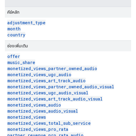
คีย์หลัก
adjustment
_
type
month
country
ช่องเพิ่มเติม
offer
music
_
share
monetized
_
views
_
partner
_
owned
_
audio
monetized
_
views
_
ugc
_
audio
monetized
_
views
_
art
_
track
_
audio
monetized
_
views
_
partner
_
owned
_
audio
_
visual
monetized
_
views
_
ugc
_
audio
_
visual
monetized
_
views
_
art
_
track
_
audio
_
visual
monetized
_
views
_
audio
monetized
_
views
_
audio
_
visual
monetized
_
views
monetized
_
views
_
total
_
sub
_
service
monetized
_
views
_
pro
_
rata
partner
_
revenue
_
pro
_
rata
_
audio