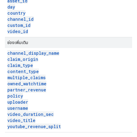
asset
_
id
day
country
channel
_
id
custom
_
id
video
_
id
ช่องเพิ่มเติม
channel
_
display
_
name
claim
_
origin
claim
_
type
content
_
type
multiple
_
claims
owned
_
watchtime
partner
_
revenue
policy
uploader
username
video
_
duration
_
sec
video
_
title
youtube
_
revenue
_
split