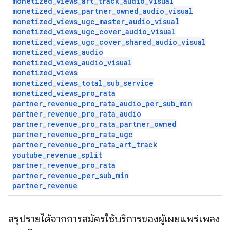
monetized
_
views
_
art
_
track
_
audio
_
visual
monetized
_
views
_
partner
_
owned
_
audio
_
visual
monetized
_
views
_
ugc
_
master
_
audio
_
visual
monetized
_
views
_
ugc
_
cover
_
audio
_
visual
monetized
_
views
_
ugc
_
cover
_
shared
_
audio
_
visual
monetized
_
views
_
audio
monetized
_
views
_
audio
_
visual
monetized
_
views
monetized
_
views
_
total
_
sub
_
service
monetized
_
views
_
pro
_
rata
partner
_
revenue
_
pro
_
rata
_
audio
_
per
_
sub
_
min
partner
_
revenue
_
pro
_
rata
_
audio
partner
_
revenue
_
pro
_
rata
_
partner
_
owned
partner
_
revenue
_
pro
_
rata
_
ugc
partner
_
revenue
_
pro
_
rata
_
art
_
track
youtube
_
revenue
_
split
partner
_
revenue
_
pro
_
rata
partner
_
revenue
_
per
_
sub
_
min
partner
_
revenue
สรุปรายได้จากการสมัครใช้บริการของผู้เผยแพร่เพลง