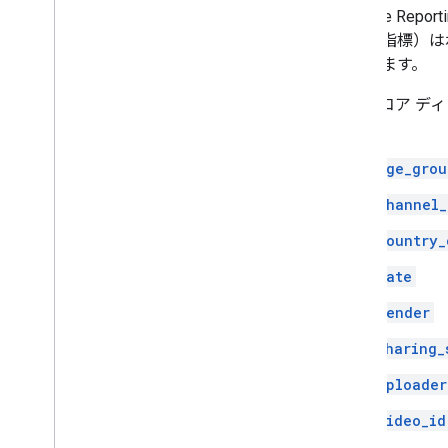
YouTube Report
非コア指標）は
別されます。
API のコア デ
す。
age_grou
channel_
country_
date
gender
sharing_
uploader
video_id