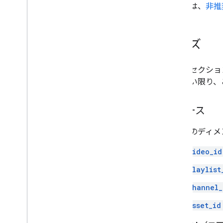
詳しくは、
非推
サイズ
以降のセクション
載のない限り、
リソース
これらのディメ
video_id
playlist
channel_
asset_id