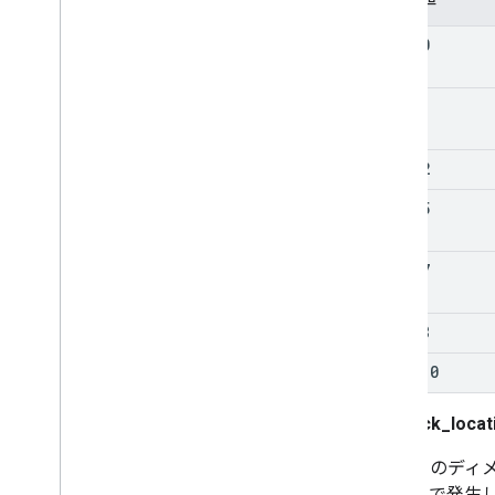
0
1
2
5
7
8
10
playback_locat
このディ
ーで発生