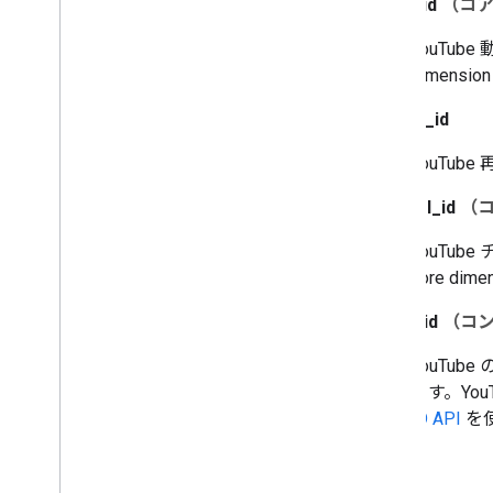
video_id
（コア
YouTube
dimension 
playlist_id
YouTube
channel_id
（コ
YouTube
core dimen
asset_id
（コ
YouTu
ます。Yo
ID API
を
地域