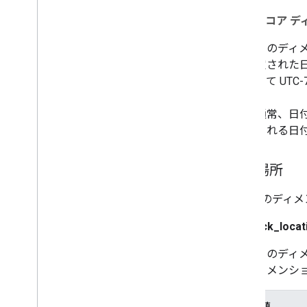
date
（コア デ
このディ
定された
って UTC
通常、日付
される日付
再生場所
これらのディメ
playback_locat
このディ
ィメンシ
値