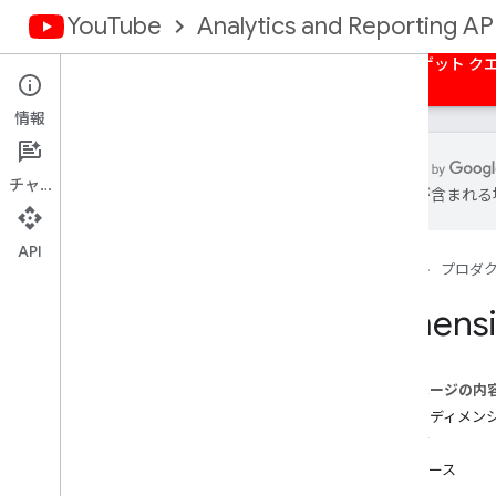
YouTube
Analytics and Reporting AP
ホーム
概要
承認
一括レポート
ターゲット ク
情報
チャット
は誤りが含まれる
You
Tube Reporting API
使用可能なレポート
API
ホーム
プロダ
You
Tube アナリティクスのバルクデー
Dimens
タ レポート
一括データレポートを取得する
Dimensions
このページの内
指標
主要なディメン
チャンネル レポート
サイズ
コンテンツ所有者レポート
リソース