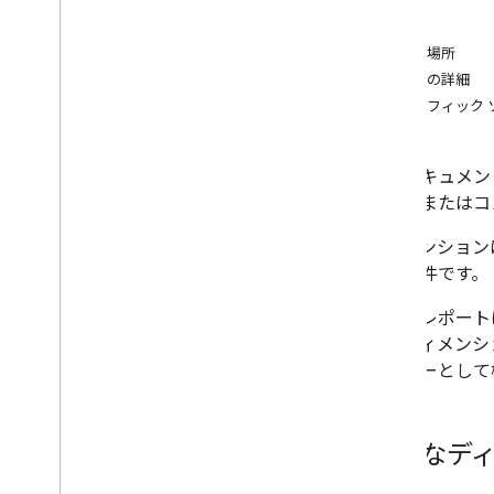
地域
システム管理レポート
期間
概要
再生場所
システム管理レポートを取得する
再生の詳細
フィールド
トラフィック 
財務概要
売上レポート
動画
このドキュメン
アセット
ンネルまたはコン
参照
ディメンション
申し立て
通の条件です。
プライムタイム
各一括レポート
API リファレンス
にはディメンシ
概要
の主キーとして
ジョブ
レポート
レポートタイプ
主要なデ
変更履歴