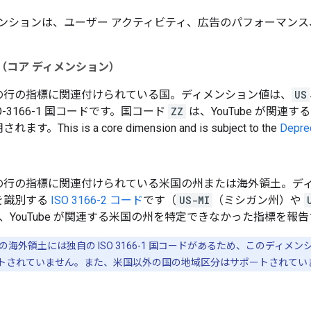
ンションは、ユーザー アクティビティ、広告のパフォーマン
（コア ディメンション）
の行の指標に関連付けられている国。ディメンション値は、
US
O-3166-1 国コードです。国コード
ZZ
は、YouTube が関
用されます。
This is a core dimension and is subject to the
Deprec
の行の指標に関連付けられている米国の州または海外領土。デ
を識別する
ISO 3166-2 コード
です（
US-MI
（ミシガン州）や
、YouTube が関連する米国の州を特定できなかった指標を報
の海外領土には独自の ISO 3166-1 国コードがあるため、このディメンシ
トされていません。また、米国以外の国の地域区分はサポートされてい