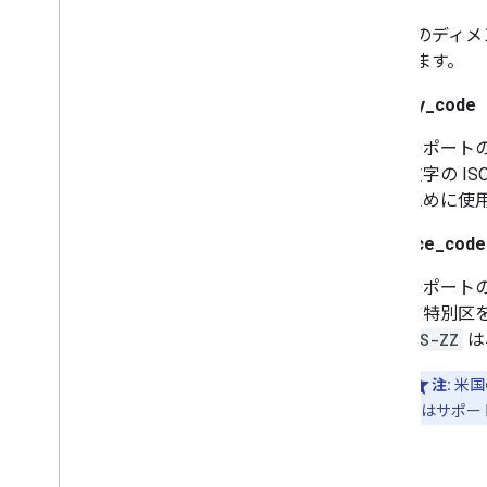
これらのディメ
特定します。
country_code
レポート
文字の IS
ために使
province_code
レポート
ア特別区
US-ZZ
は
注:
米国
値はサポー
期間