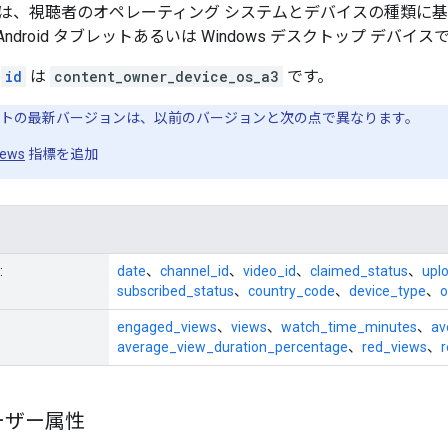
は、視聴者のオペレーティング システムとデバイスの種類に
ndroid タブレットあるいは Windows デスクトップ デバ
の
id
は
content_owner_device_os_a3
です。
トの最新バージョンは、以前のバージョンと次の点で異なります。
iews
指標を追加
:
date
、
channel_id
、
video_id
、
claimed_status
、
upl
subscribed_status
、
country_code
、
device_type
、
o
engaged_views
、
views
、
watch_time_minutes
、
av
average_view_duration_percentage
、
red_views
、
ーザー属性