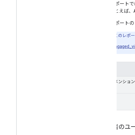
このレポートで
す。たとえば、A
このレポート
注:
このレポー
engaged_v
目次
ディメンション
指標:
視聴者のユ