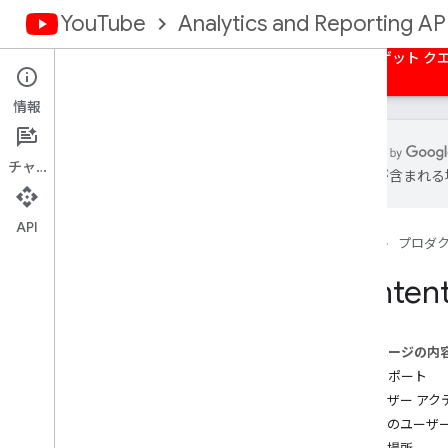
YouTube
Analytics and Reporting AP
ホーム
概要
承認
一括レポート
ターゲット ク
情報
チャット
は誤りが含まれる
YouTube Reporting API
使用可能なレポート
API
ホーム
プロダ
YouTube アナリティクスのバルクデー
Conten
タ レポート
一括データレポートを取得する
Dimensions
このページの内
指標
動画レポート
チャンネル レポート
ユーザー アク
コンテンツ所有者レポート
州別のユーザー