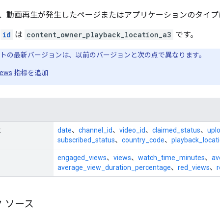
、動画再生が発生したページまたはアプリケーションのタイプ
の
id
は
content_owner_playback_location_a3
です。
トの最新バージョンは、以前のバージョンと次の点で異なります。
iews
指標を追加
:
date
、
channel_id
、
video_id
、
claimed_status
、
upl
subscribed_status
、
country_code
、
playback_locat
engaged_views
、
views
、
watch_time_minutes
、
av
average_view_duration_percentage
、
red_views
、
 ソース