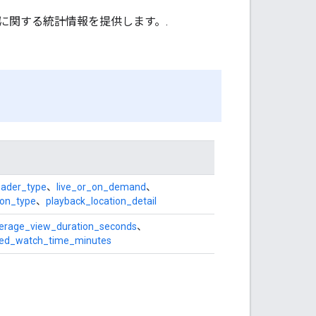
に関する統計情報を提供します。.
oader_type
、
live_or_on_demand
、
ion_type
、
playback_location_detail
erage_view_duration_seconds
、
red_watch_time_minutes