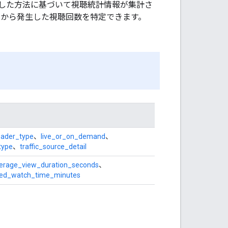
した方法に基づいて視聴統計情報が集計さ
ンクから発生した視聴回数を特定できます。
oader_type
、
live_or_on_demand
、
type
、
traffic_source_detail
erage_view_duration_seconds
、
red_watch_time_minutes