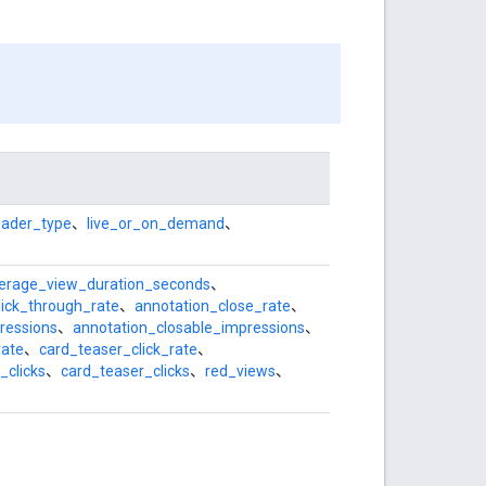
oader_type
、
live_or_on_demand
、
erage_view_duration_seconds
、
lick_through_rate
、
annotation_close_rate
、
ressions
、
annotation_closable_impressions
、
rate
、
card_teaser_click_rate
、
_clicks
、
card_teaser_clicks
、
red_views
、