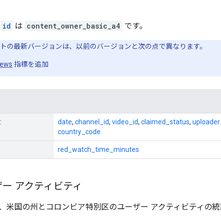
の
id
は
content_owner_basic_a4
です。
トの最新バージョンは、以前のバージョンと次の点で異なります。
iews
指標を追加
:
date
,
channel_id
,
video_id
,
claimed_status
,
uploader
country_code
red_watch_time_minutes
ー アクティビティ
、米国の州とコロンビア特別区のユーザー アクティビティの統