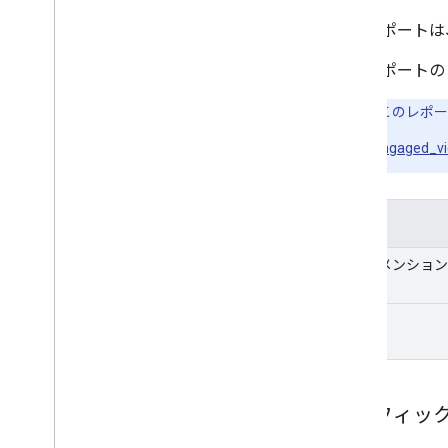
このレポートは
このレポート
注:
このレポー
engaged_v
目次
ディメンション
指標:
トラフィック