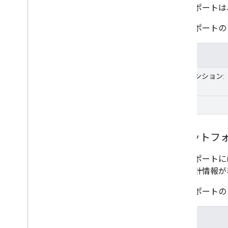
このレポートは
このレポート
目次
ディメンション:
指標:
プラットフ
このレポートに
示す統計情報が
このレポート
目次