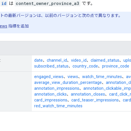
の
id
は
content_owner_province_a3
です。
トの最新バージョンは、以前のバージョンと次の点で異なります。
iews
指標を追加
:
date
、
channel_id
、
video_id
、
claimed_status
、
upl
subscribed_status
、
country_code
、
province_code
engaged_views
、
views
、
watch_time_minutes
、
av
average_view_duration_percentage
、
annotation_c
annotation_impressions
、
annotation_clickable_imp
annotation_clicks
、
annotation_closes
、
card_click_
card_impressions
、
card_teaser_impressions
、
card
red_watch_time_minutes