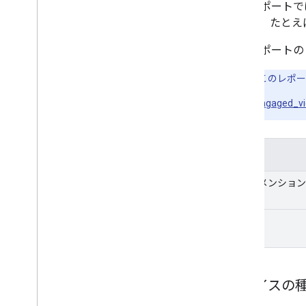
このレポートで
れます。たとえ
このレポート
注:
このレポー
engaged_v
目次
ディメンション
指標:
デバイスの種