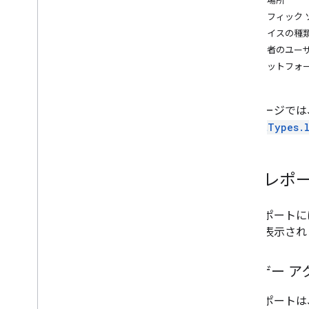
再生場所
システム管理レポート
トラフィック 
概要
デバイスの種
システム管理レポートを取得する
視聴者のユー
フィールド
プラットフォ
財務概要
売上レポート
動画
このページでは、コ
アセット
reportTypes.l
参照
申し立て
プライムタイム
動画レポ
API リファレンス
動画レポートに
概要
情報が表示され
ジョブ
レポート
ユーザー ア
レポートタイプ
このレポートは
変更履歴