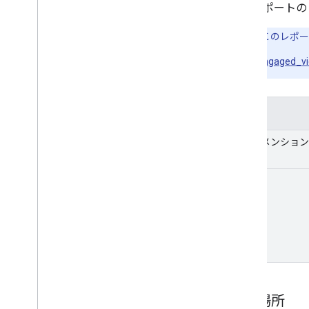
このレポート
注:
このレポー
engaged_v
目次
ディメンション
指標:
再生場所