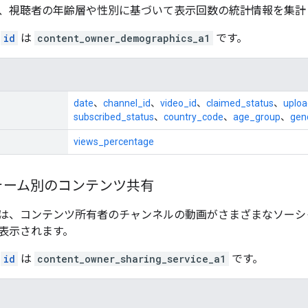
、視聴者の年齢層や性別に基づいて表示回数の統計情報を集計
の
id
は
content_owner_demographics_a1
です。
date
、
channel_id
、
video_id
、
claimed_status
、
uploa
subscribed_status
、
country_code
、
age_group
、
gen
views_percentage
ォーム別のコンテンツ共有
は、コンテンツ所有者のチャンネルの動画がさまざまなソーシ
表示されます。
の
id
は
content_owner_sharing_service_a1
です。