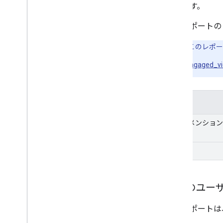
供します。
このレポート
注:
このレポー
engaged_v
目次
ディメンション
指標:
州別のユーザ
このレポートは