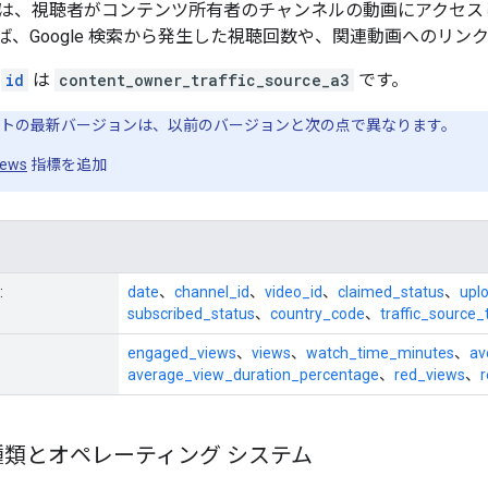
は、視聴者がコンテンツ所有者のチャンネルの動画にアクセス
ば、Google 検索から発生した視聴回数や、関連動画へのリ
の
id
は
content_owner_traffic_source_a3
です。
トの最新バージョンは、以前のバージョンと次の点で異なります。
iews
指標を追加
:
date
、
channel_id
、
video_id
、
claimed_status
、
upl
subscribed_status
、
country_code
、
traffic_source_
engaged_views
、
views
、
watch_time_minutes
、
av
average_view_duration_percentage
、
red_views
、
類とオペレーティング システム