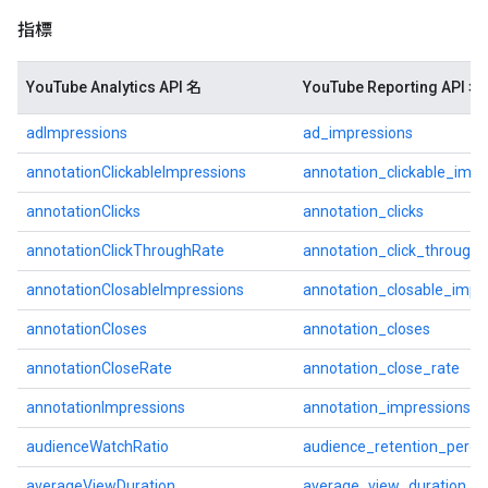
指標
YouTube Analytics API 名
YouTube Reporting API 名
adImpressions
ad_impressions
annotationClickableImpressions
annotation_clickable_impr
annotationClicks
annotation_clicks
annotationClickThroughRate
annotation_click_through_
annotationClosableImpressions
annotation_closable_impr
annotationCloses
annotation_closes
annotationCloseRate
annotation_close_rate
annotationImpressions
annotation_impressions
audienceWatchRatio
audience_retention_perce
averageViewDuration
average_view_duration_s