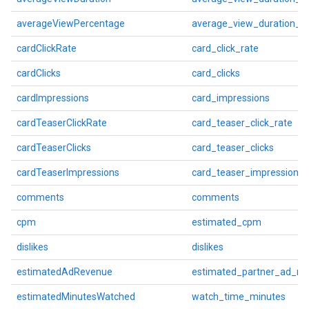
averageViewPercentage
average_view_duration_p
cardClickRate
card_click_rate
cardClicks
card_clicks
cardImpressions
card_impressions
cardTeaserClickRate
card_teaser_click_rate
cardTeaserClicks
card_teaser_clicks
cardTeaserImpressions
card_teaser_impressions
comments
comments
cpm
estimated_cpm
dislikes
dislikes
estimatedAdRevenue
estimated_partner_ad_re
estimatedMinutesWatched
watch_time_minutes