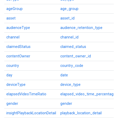
ageGroup
age_group
asset
asset_id
audienceType
audience_retention_type
channel
channel_id
claimedStatus
claimed_status
contentOwner
content_owner_id
country
country_code
day
date
deviceType
device_type
elapsedVideoTimeRatio
elapsed_video_time_percentage
gender
gender
insightPlaybackLocationDetail
playback_location_detail