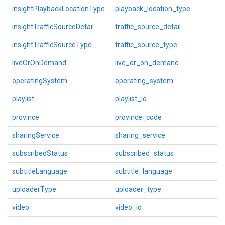
insightPlaybackLocationType
playback_location_type
insightTrafficSourceDetail
traffic_source_detail
insightTrafficSourceType
traffic_source_type
liveOrOnDemand
live_or_on_demand
operatingSystem
operating_system
playlist
playlist_id
province
province_code
sharingService
sharing_service
subscribedStatus
subscribed_status
subtitleLanguage
subtitle_language
uploaderType
uploader_type
video
video_id