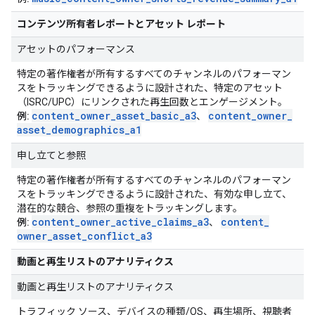
コンテンツ所有者レポートとアセット レポート
アセットのパフォーマンス
特定の著作権者が所有するすべてのチャンネルのパフォーマン
スをトラッキングできるように設計された、特定のアセット
（ISRC/UPC）にリンクされた再生回数とエンゲージメント。
content
_
owner
_
asset
_
basic
_
a3
content
_
owner
_
例:
、
asset
_
demographics
_
a1
申し立てと参照
特定の著作権者が所有するすべてのチャンネルのパフォーマン
スをトラッキングできるように設計された、有効な申し立て、
潜在的な競合、参照の重複をトラッキングします。
content
_
owner
_
active
_
claims
_
a3
content
_
例:
、
owner
_
asset
_
conflict
_
a3
動画と再生リストのアナリティクス
動画と再生リストのアナリティクス
トラフィック ソース、デバイスの種類/OS、再生場所、視聴者