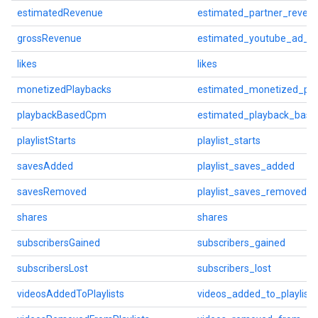
estimatedRevenue
estimated_partner_reven
grossRevenue
estimated_youtube_ad_r
likes
likes
monetizedPlaybacks
estimated_monetized_pla
playbackBasedCpm
estimated_playback_bas
playlistStarts
playlist_starts
savesAdded
playlist_saves_added
savesRemoved
playlist_saves_removed
shares
shares
subscribersGained
subscribers_gained
subscribersLost
subscribers_lost
videosAddedToPlaylists
videos_added_to_playlists