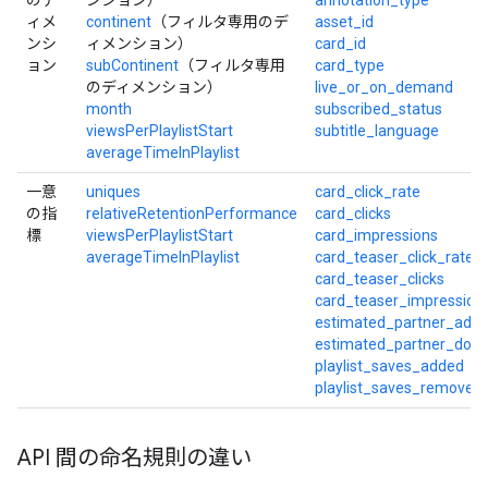
のデ
ンション）
annotation_type
ィメ
continent
（フィルタ専用のデ
asset_id
ンシ
ィメンション）
card_id
ョン
subContinent
（フィルタ専用
card_type
のディメンション）
live_or_on_demand
month
subscribed_status
viewsPerPlaylistStart
subtitle_language
averageTimeInPlaylist
一意
uniques
card_click_rate
の指
relativeRetentionPerformance
card_clicks
標
viewsPerPlaylistStart
card_impressions
averageTimeInPlaylist
card_teaser_click_rate
card_teaser_clicks
card_teaser_impression
estimated_partner_ads
estimated_partner_doub
playlist_saves_added
playlist_saves_removed
API 間の命名規則の違い