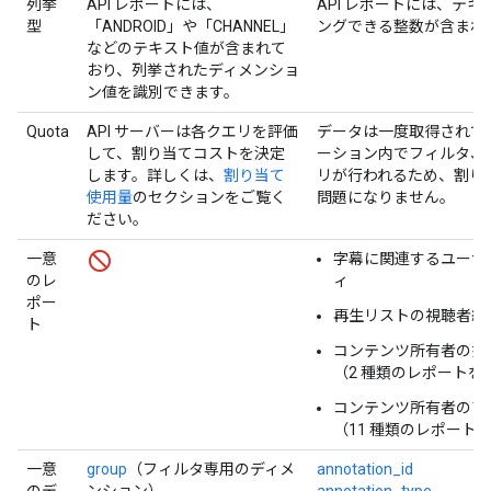
列挙
API レポートには、
API レポートには、テ
型
「ANDROID」や「CHANNEL」
ングできる整数が含まれ
などのテキスト値が含まれて
おり、列挙されたディメンショ
ン値を識別できます。
Quota
API サーバーは各クエリを評価
データは一度取得されて
して、割り当てコストを決定
ーション内でフィルタ、
します。詳しくは、
割り当て
リが行われるため、割り
使用量
のセクションをご覧く
問題になりません。
ださい。
一意
字幕に関連するユーザ
のレ
ィ
ポー
再生リストの視聴者維
ト
コンテンツ所有者の推
（2 種類のレポートを
コンテンツ所有者のア
（11 種類のレポート
一意
group
（フィルタ専用のディメ
annotation_id