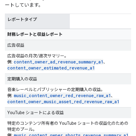
ートしています。
レポートタイプ
財務レポートと収益レポート
広告収益
広告収益の月次/週次サマリー。
content
_
owner
_
ad
_
revenue
_
summary
_
a1
例:
、
content
_
owner
_
estimated
_
revenue
_
a1
定期購入の収益
音楽レーベルとパブリッシャーの定期購入の収益。
music
_
content
_
owner
_
red
_
revenue
_
raw
_
a1
例:
、
content
_
owner
_
music
_
asset
_
red
_
revenue
_
raw
_
a1
YouTube ショートによる収益
特定のコンテンツ所有者の YouTube ショートの収益化のための
特定のプール。
music
_
content
_
owner
_
shorts
_
revenue
_
summary
_
a1
例: