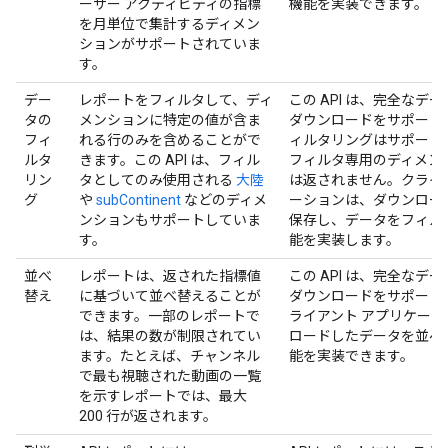
ーザー アクティビティの指標
機能を実装できます。
を月単位で集計するディメン
ションがサポートされていま
す。
デー
レポートをフィルタして、ディ
この API は、完全なデ
タの
メンションに特定の値が含ま
ダウンロードをサポート
フィ
れる行のみを含めることがで
ィルタリングはサポート
ルタ
きます。この API は、フィル
フィルタ専用のディメン
リン
タとしてのみ使用される
大陸
は返されません。クライ
グ
や
subContinent
などのディメ
ーションは、ダウンロー
ンションもサポートしていま
保存し、データをフィル
す。
能を実装します。
並べ
レポートは、返された指標値
この API は、完全なデ
替え
に基づいて並べ替えることが
ダウンロードをサポート
できます。一部のレポートで
ライアント アプリケー
は、結果の数が制限されてい
ロードしたデータを並べ
ます。たとえば、チャンネル
能を実装できます。
で最も視聴された動画の一覧
を示すレポートでは、最大
200 行が返されます。