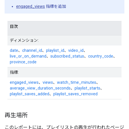
engaged_views
指標を追加
目次
ディメンション:
date
、
channel_id
、
playlist_id
、
video_id
、
live_or_on_demand
、
subscribed_status
、
country_code
、
province_code
指標:
engaged_views
、
views
、
watch_time_minutes
、
average_view_duration_seconds
、
playlist_starts
、
playlist_saves_added
、
playlist_saves_removed
再生場所
このレポートには、プレイリストの再生が行われたページ