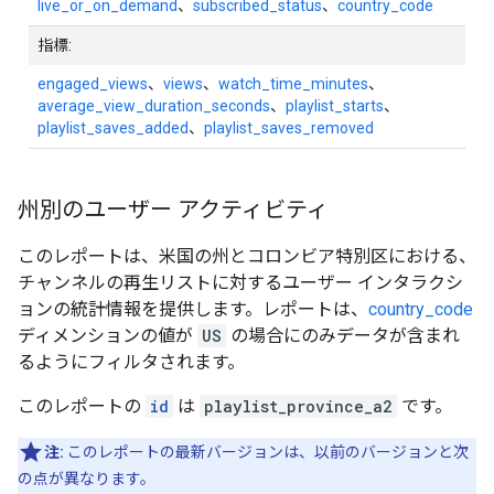
live_or_on_demand
、
subscribed_status
、
country_code
指標:
engaged_views
、
views
、
watch_time_minutes
、
average_view_duration_seconds
、
playlist_starts
、
playlist_saves_added
、
playlist_saves_removed
州別のユーザー アクティビティ
このレポートは、米国の州とコロンビア特別区における、
チャンネルの再生リストに対するユーザー インタラクシ
ョンの統計情報を提供します。レポートは、
country_code
ディメンションの値が
US
の場合にのみデータが含まれ
るようにフィルタされます。
このレポートの
id
は
playlist_province_a2
です。
注:
このレポートの最新バージョンは、以前のバージョンと次
の点が異なります。