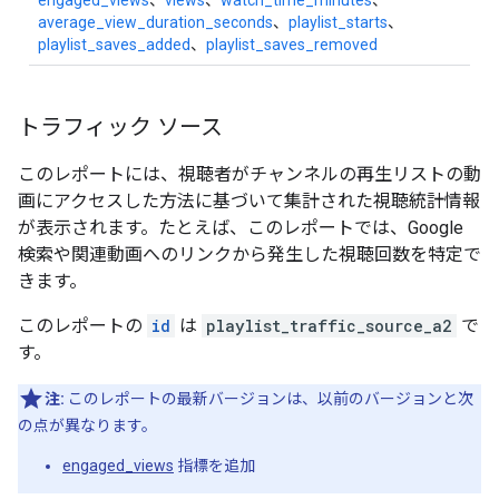
engaged_views
、
views
、
watch_time_minutes
、
average_view_duration_seconds
、
playlist_starts
、
playlist_saves_added
、
playlist_saves_removed
トラフィック ソース
このレポートには、視聴者がチャンネルの再生リストの動
画にアクセスした方法に基づいて集計された視聴統計情報
が表示されます。たとえば、このレポートでは、Google
検索や関連動画へのリンクから発生した視聴回数を特定で
きます。
このレポートの
id
は
playlist_traffic_source_a2
で
す。
注:
このレポートの最新バージョンは、以前のバージョンと次
の点が異なります。
engaged_views
指標を追加