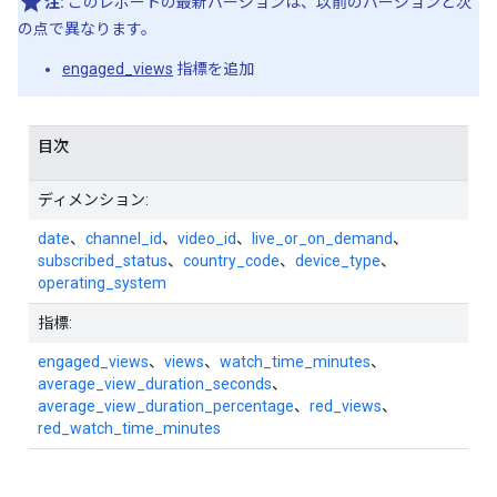
注:
このレポートの最新バージョンは、以前のバージョンと次
の点で異なります。
engaged_views
指標を追加
目次
ディメンション:
date
、
channel_id
、
video_id
、
live_or_on_demand
、
subscribed_status
、
country_code
、
device_type
、
operating_system
指標:
engaged_views
、
views
、
watch_time_minutes
、
average_view_duration_seconds
、
average_view_duration_percentage
、
red_views
、
red_watch_time_minutes