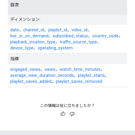
目次
ディメンション:
date
、
channel_id
、
playlist_id
、
video_id
、
live_or_on_demand
、
subscribed_status
、
country_code
、
playback_location_type
、
traffic_source_type
、
device_type
、
operating_system
指標:
engaged_views
、
views
、
watch_time_minutes
、
average_view_duration_seconds
、
playlist_starts
、
playlist_saves_added
、
playlist_saves_removed
この情報は役に立ちましたか？