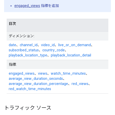
engaged_views
指標を追加
目次
ディメンション:
date
、
channel_id
、
video_id
、
live_or_on_demand
、
subscribed_status
、
country_code
、
playback_location_type
、
playback_location_detail
指標:
engaged_views
、
views
、
watch_time_minutes
、
average_view_duration_seconds
、
average_view_duration_percentage
、
red_views
、
red_watch_time_minutes
トラフィック ソース