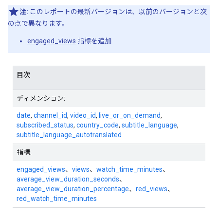
注:
このレポートの最新バージョンは、以前のバージョンと次
の点で異なります。
engaged_views
指標を追加
目次
ディメンション:
date
,
channel_id
,
video_id
,
live_or_on_demand
,
subscribed_status
,
country_code
,
subtitle_language
,
subtitle_language_autotranslated
指標:
engaged_views
、
views
、
watch_time_minutes
、
average_view_duration_seconds
、
average_view_duration_percentage
、
red_views
、
red_watch_time_minutes