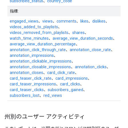
subscribed_status
、
country_code
指標:
engaged_views
、
views
、
comments
、
likes
、
dislikes
、
videos_added_to_playlists
、
videos_removed_from_playlists
、
shares
、
watch_time_minutes
、
average_view_duration_seconds
、
average_view_duration_percentage
、
annotation_click_through_rate
、
annotation_close_rate
、
annotation_impressions
、
annotation_clickable_impressions
、
annotation_closable_impressions
、
annotation_clicks
、
annotation_closes
、
card_click_rate
、
card_teaser_click_rate
、
card_impressions
、
card_teaser_impressions
、
card_clicks
、
card_teaser_clicks
、
subscribers_gained
、
subscribers_lost
、
red_views
州別のユーザー アクティビティ