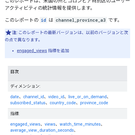
このレポートは、米国の州とコロンビア特別区のユーザー
アクティビティの統計情報を提供します。
このレポートの
id
は
channel_province_a3
です。
注:
このレポートの最新バージョンは、以前のバージョンと次
の点で異なります。
engaged_views
指標を追加
目次
ディメンション:
date
、
channel_id
、
video_id
、
live_or_on_demand
、
subscribed_status
、
country_code
、
province_code
指標:
engaged_views
、
views
、
watch_time_minutes
、
average_view_duration_seconds
、