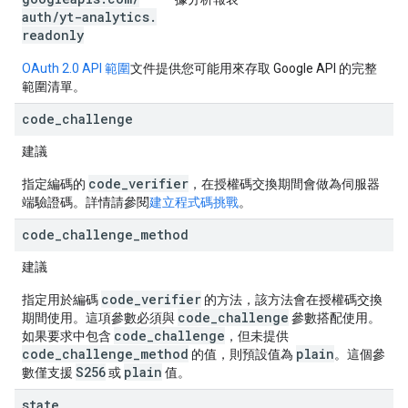
auth
/
yt-analytics
.
readonly
OAuth 2.0 API 範圍
文件提供您可能用來存取 Google API 的完整
範圍清單。
code
_
challenge
建議
code_verifier
指定編碼的
，在授權碼交換期間會做為伺服器
端驗證碼。詳情請參閱
建立程式碼挑戰
。
code
_
challenge
_
method
建議
code_verifier
指定用於編碼
的方法，該方法會在授權碼交換
code_challenge
期間使用。這項參數必須與
參數搭配使用。
code_challenge
如果要求中包含
，但未提供
code_challenge_method
plain
的值，則預設值為
。這個參
S256
plain
數僅支援
或
值。
state