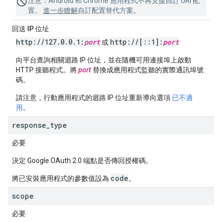
注意
：Android 和 Chrome 應用程式不再支援自訂 URI 配
置。
進一步瞭解
自訂配置替代方案。
回送 IP 位址
http:
/
/
127
.
0
.
0
.
1:
port
http:
/
/
[
::
1]:
port
或
向平台查詢相關迴路 IP 位址，並在隨機可用連接埠上啟動
HTTP 接聽程式。將
port
替換成應用程式監聽的實際通訊埠號
碼。
請注意，
行動應用程式
的迴路 IP 位址重新導向選項
已不適
用
。
response
_
type
必要
決定 Google OAuth 2.0 端點是否傳回授權碼。
code
將已安裝應用程式的參數值設為
。
scope
必要