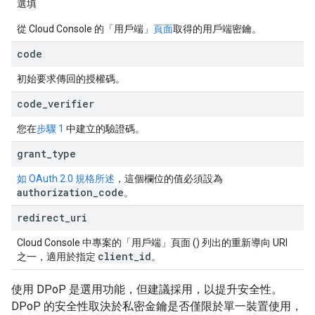
選填
從 Cloud Console 的「用戶端」
頁面
取得的用戶端密鑰。
code
初始要求傳回的授權碼。
code
_
verifier
您在
步驟 1
中建立的驗證碼。
grant
_
type
如 OAuth 2.0 規格所述
，這個欄位的值必須設為
authorization
_
code
。
redirect
_
uri
Cloud Console 中專案的「用戶端」頁面 (
) 列出的重新導向 URI
client
_
id
之一，適用於指定
。
使用 DPoP 是選用功能，但建議採用，以提升安全性。
DPoP 的安全性取決於私密金鑰是否僅限於單一裝置使用，