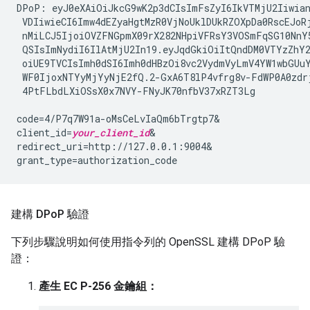
DPoP: eyJ0eXAiOiJkcG9wK2p3dCIsImFsZyI6IkVTMjU2Iiwian
 VDIiwieCI6Imw4dEZyaHgtMzR0VjNoUklDUkRZOXpDa0RscEJoRj
 nMiLCJ5IjoiOVZFNGpmX09rX282NHpiVFRsY3VOSmFqSG10NnY5
 QSIsImNydiI6IlAtMjU2In19.eyJqdGkiOiItQndDM0VTYzZhY2
 oiUE9TVCIsImh0dSI6Imh0dHBzOi8vc2VydmVyLmV4YW1wbGUuY
 WF0IjoxNTYyMjYyNjE2fQ.2-GxA6T8lP4vfrg8v-FdWP0A0zdrj
 4PtFLbdLXiOSsX0x7NVY-FNyJK70nfbV37xRZT3Lg

code=4/P7q7W91a-oMsCeLvIaQm6bTrgtp7&

client_id=
your_client_id
&

redirect_uri=http://127.0.0.1:9004&

建構 DPo
P 驗證
下列步驟說明如何使用指令列的 OpenSSL 建構 DPoP 驗
證：
產生 EC P-256 金鑰組：