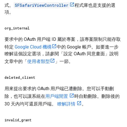
式。
SFSafariViewController
程式庫也是支援的選
項。
org
_
internal
要求中的 OAuth 用戶端 ID 屬於專案，該專案限制只能存取
特定
Google Cloud 機構
中的 Google 帳戶。如要進一步
瞭解這個設定選項，請參閱「設定 OAuth 同意畫面」說明
文章中的「
使用者類型
」一節。
deleted
_
client
用來提出要求的 OAuth 用戶端已遭刪除。您可以手動刪
除，也可以讓系統在
用戶端閒置
時自動刪除。刪除後的
30 天內均可還原用戶端。
瞭解詳情
。
invalid
_
grant