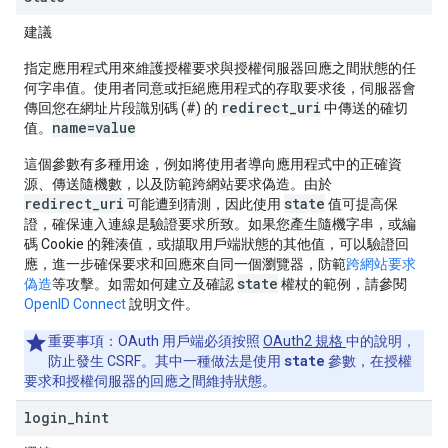
建議
指定應用程式用來維護授權要求與授權伺服器回應之間狀態的任
何字串值。使用者同意或拒絕應用程式的存取要求後，伺服器會
#
redirect_uri
傳回您在網址片段識別碼 (
) 的
中傳送的確切
name=value
值。
這個參數有多種用途，例如將使用者導向應用程式中的正確資
源、傳送隨機數，以及防範跨網站要求偽造。由於
redirect_uri
state
可能遭到猜測，因此使用
值可提高保
證，確保連入連線是驗證要求所致。如果您產生隨機字串，或編
碼 Cookie 的雜湊值，或擷取用戶端狀態的其他值，可以驗證回
應，進一步確保要求和回應來自同一個瀏覽器，防範
跨網站要求
state
偽造
等攻擊。如需如何建立及確認
權杖的範例，請參閱
OpenID Connect
說明文件。
重要事項：
OAuth 用戶端必須按照
OAuth2 規格
中的說明，
state
防止發生 CSRF。其中一種做法是使用
參數，在授權
要求和授權伺服器的回應之間維持狀態。
login
_
hint