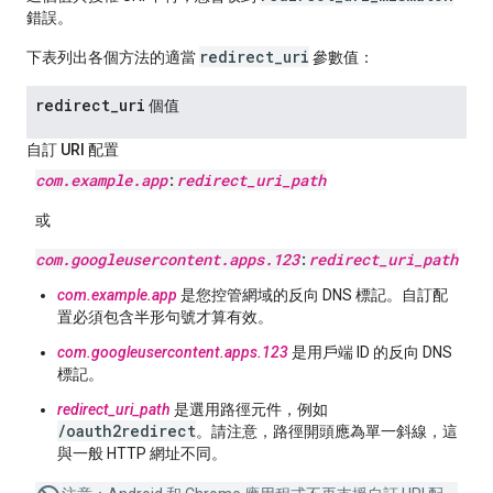
錯誤。
redirect_uri
下表列出各個方法的適當
參數值：
redirect
_
uri
個值
自訂 URI 配置
com
.
example
.
app
:
redirect
_
uri
_
path
或
com
.
googleusercontent
.
apps
.
123
:
redirect
_
uri
_
path
com.example.app
是您控管網域的反向 DNS 標記。自訂配
置必須包含半形句號才算有效。
com.googleusercontent.apps.123
是用戶端 ID 的反向 DNS
標記。
redirect_uri_path
是選用路徑元件，例如
/oauth2redirect
。請注意，路徑開頭應為單一斜線，這
與一般 HTTP 網址不同。