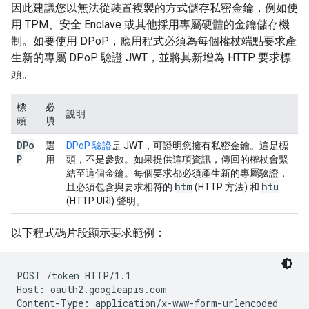
因此建議您以無法從裝置複製的方式儲存私密金鑰，例如使
用 TPM、安全 Enclave 或其他採用專屬硬體的金鑰儲存機
制。如要使用 DPoP，應用程式必須為每個權杖端點要求產
生新的專屬 DPoP 驗證 JWT，並將其新增為 HTTP 要求標
頭。
標
必
說明
頭
填
DPo
選
DPoP 驗證
是 JWT，可證明您擁有私密金鑰。這是標
P
用
頭，不是參數。如果提供這項資訊，傳回的權杖會繫
結至這個金鑰。每個要求都必須產生新的專屬驗證，
htm
htu
且必須包含與要求相符的
(HTTP 方法) 和
(HTTP URI) 聲明。
以下程式碼片段顯示要求範例：
POST /token HTTP/1.1

Host: oauth2.googleapis.com

Content-Type: application/x-www-form-urlencoded
