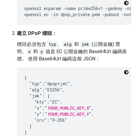
openssl ecparam -name prime256v1 -genkey -noou
openssl ec -in dpop_private.pem -pubout -out 
建立 DPoP 標頭：
標頭必須包含
typ
、
alg
和
jwk
(公開金鑰) 聲
明。
x
和
y
值是 EC 公開金鑰的 Base64Url 編碼座
標。 使用 Base64Url 編碼這個 JSON：
{

  "typ":"dpop+jwt",

  "alg":"ES256",

  "jwk": {

    "kty":"EC",

    "x":"
YOUR_PUBLIC_KEY_X
",

    "y":"
YOUR_PUBLIC_KEY_Y
",

    "crv":"P-256"

  }

}