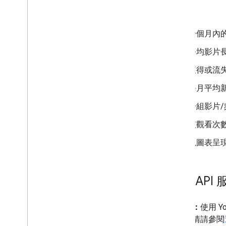
範例
一個月內
平均影片
獲得或流
每月平均
一組影片
依觀看次
以圖表呈
您的 API
這代表：
使用 
等。詳情請參閱