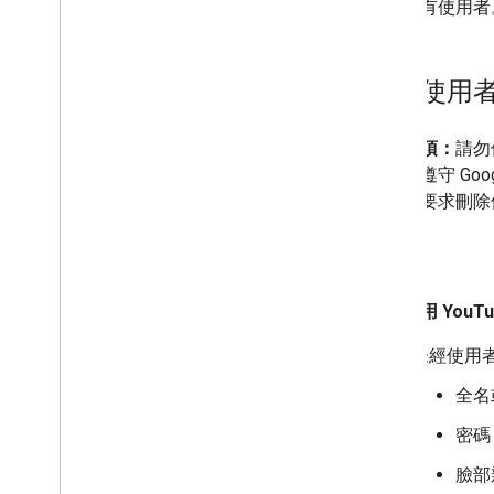
提及所有使用者
尊重使用
注意事項：
請勿
用者並遵守 Goog
能輕鬆要求刪除
範例
請勿使用 YouT
未經使用
全名
密碼
臉部