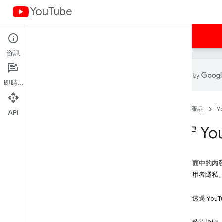
YouTube
首頁
指南
範例
條款
資訊
即時通訊
You
Tube API 服務服務條款
首頁
產品
Y
API
服務條款 (美洲)
遵守 Yo
《服務條款》 (APAC)
《服務條款》(EMEA)
服務條款 (俄羅斯)
這個頁面中的內
開發人員政策
尊重使用者隱私
基本必備功能
範例
Subject API 服務
只提供透過 YouT
品牌宣傳指南
範例
修訂記錄