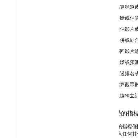
估算頻道
推斷或估算
預估影片
合併或結合 
傳回影片總
推斷或預測 
透過排名
估算觀眾對
根據獨立
可接受的指
可接受的指標僅限
不得納入任何其