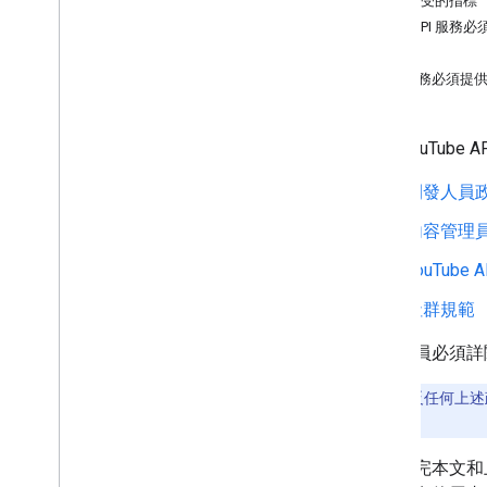
可接受的指標
您的 API 服務
指南
範例
遵守 You
Tube 開發人員政策
API 服務必須
使用 YouTub
開發人員
內容管理
YouTube
社群規範
開發人員必須詳
注意：
違反任何上述政
戶。
如果看完本文和