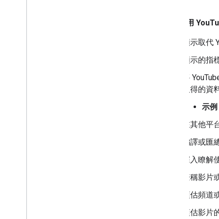
範例
請勿使用 YouT
顯示取代 Y
顯示的指標與
將 YouT
取得的資
示例
在其他平台
編譯或匯總
深入瞭解使
聲稱影片
預估頻道
預估影片