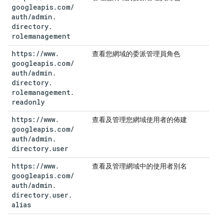
googleapis
.
com
/
auth
/
admin
.
directory
.
rolemanagement
https:
/
/
www
.
查看您網域的委派管理員角色
googleapis
.
com
/
auth
/
admin
.
directory
.
rolemanagement
.
readonly
https:
/
/
www
.
查看及管理您網域使用者的佈建
googleapis
.
com
/
auth
/
admin
.
directory
.
user
https:
/
/
www
.
查看及管理網域中的使用者別名
googleapis
.
com
/
auth
/
admin
.
directory
.
user
.
alias