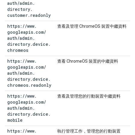
auth
/
admin
.
directory
.
customer
.
readonly
https:
/
/
www
.
查看及管理 ChromeOS 裝置中繼資料
googleapis
.
com
/
auth
/
admin
.
directory
.
device
.
chromeos
https:
/
/
www
.
查看 ChromeOS 裝置的中繼資料
googleapis
.
com
/
auth
/
admin
.
directory
.
device
.
chromeos
.
readonly
https:
/
/
www
.
查看及管理您的行動裝置中繼資料
googleapis
.
com
/
auth
/
admin
.
directory
.
device
.
mobile
https:
/
/
www
.
執行管理工作，管理您的行動裝置