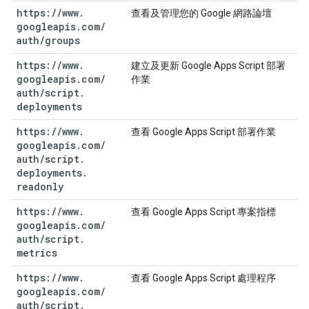
https:
/
/
www
.
查看及管理您的 Google 網路論壇
googleapis
.
com
/
auth
/
groups
https:
/
/
www
.
建立及更新 Google Apps Script 部署
googleapis
.
com
/
作業
auth
/
script
.
deployments
https:
/
/
www
.
查看 Google Apps Script 部署作業
googleapis
.
com
/
auth
/
script
.
deployments
.
readonly
https:
/
/
www
.
查看 Google Apps Script 專案指標
googleapis
.
com
/
auth
/
script
.
metrics
https:
/
/
www
.
查看 Google Apps Script 處理程序
googleapis
.
com
/
auth
/
script
.