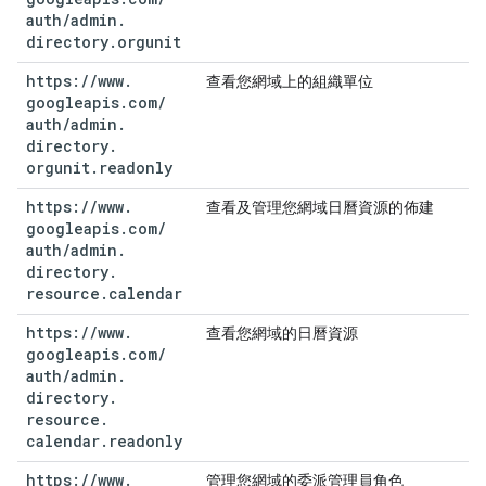
auth
/
admin
.
directory
.
orgunit
https:
/
/
www
.
查看您網域上的組織單位
googleapis
.
com
/
auth
/
admin
.
directory
.
orgunit
.
readonly
https:
/
/
www
.
查看及管理您網域日曆資源的佈建
googleapis
.
com
/
auth
/
admin
.
directory
.
resource
.
calendar
https:
/
/
www
.
查看您網域的日曆資源
googleapis
.
com
/
auth
/
admin
.
directory
.
resource
.
calendar
.
readonly
https:
/
/
www
.
管理您網域的委派管理員角色