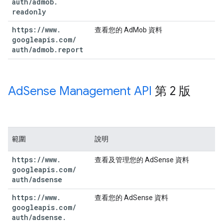
auth
/
admob
.
readonly
https:
/
/
www
.
查看您的 AdMob 資料
googleapis
.
com
/
auth
/
admob
.
report
Ad
Sense Management API
第 2 版
範圍
說明
https:
/
/
www
.
查看及管理您的 AdSense 資料
googleapis
.
com
/
auth
/
adsense
https:
/
/
www
.
查看您的 AdSense 資料
googleapis
.
com
/
auth
/
adsense
.