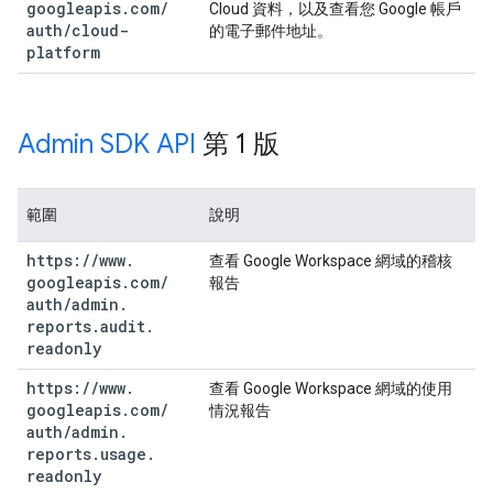
googleapis
.
com
/
Cloud 資料，以及查看您 Google 帳戶
auth
/
cloud-
的電子郵件地址。
platform
Admin SDK API
第 1 版
範圍
說明
https:
/
/
www
.
查看 Google Workspace 網域的稽核
googleapis
.
com
/
報告
auth
/
admin
.
reports
.
audit
.
readonly
https:
/
/
www
.
查看 Google Workspace 網域的使用
googleapis
.
com
/
情況報告
auth
/
admin
.
reports
.
usage
.
readonly