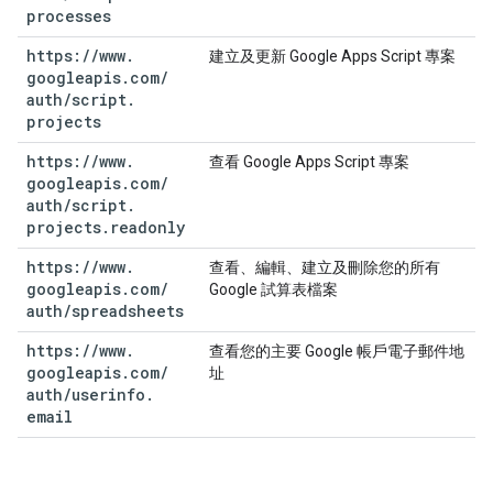
processes
https:
/
/
www
.
建立及更新 Google Apps Script 專案
googleapis
.
com
/
auth
/
script
.
projects
https:
/
/
www
.
查看 Google Apps Script 專案
googleapis
.
com
/
auth
/
script
.
projects
.
readonly
https:
/
/
www
.
查看、編輯、建立及刪除您的所有
googleapis
.
com
/
Google 試算表檔案
auth
/
spreadsheets
https:
/
/
www
.
查看您的主要 Google 帳戶電子郵件地
googleapis
.
com
/
址
auth
/
userinfo
.
email