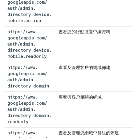
googleapis
.
com
/
auth
/
admin
.
directory
.
device
.
mobile
.
action
https:
/
/
www
.
查看您的行動裝置中繼資料
googleapis
.
com
/
auth
/
admin
.
directory
.
device
.
mobile
.
readonly
https:
/
/
www
.
查看及管理客戶的網域佈建
googleapis
.
com
/
auth
/
admin
.
directory
.
domain
https:
/
/
www
.
查看與客戶相關的網域
googleapis
.
com
/
auth
/
admin
.
directory
.
domain
.
readonly
https:
/
/
www
.
查看及管理您網域中群組的佈建