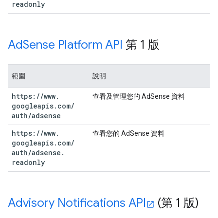
readonly
Ad
Sense Platform API
第 1 版
範圍
說明
https:
/
/
www
.
查看及管理您的 AdSense 資料
googleapis
.
com
/
auth
/
adsense
https:
/
/
www
.
查看您的 AdSense 資料
googleapis
.
com
/
auth
/
adsense
.
readonly
Advisory Notifications API
(第 1 版)