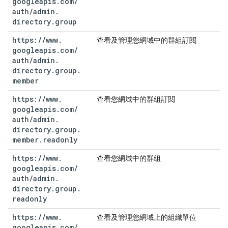
googleapis
.
com
/
auth
/
admin
.
directory
.
group
https:
/
/
www
.
查看及管理您網域中的群組訂閱
googleapis
.
com
/
auth
/
admin
.
directory
.
group
.
member
https:
/
/
www
.
查看您網域中的群組訂閱
googleapis
.
com
/
auth
/
admin
.
directory
.
group
.
member
.
readonly
https:
/
/
www
.
查看您網域中的群組
googleapis
.
com
/
auth
/
admin
.
directory
.
group
.
readonly
https:
/
/
www
.
查看及管理您網域上的組織單位
googleapis
.
com
/