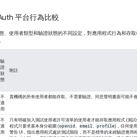
OAuth 平台行為比較
態、使用者類型和驗證狀態的不同設定，對應用程式行為和存
。
驗
證
附註
狀
態
不
貴機構的所有使用者都能存取。不需要驗證。同意聲明畫面可能不
適
用
不
只有明確加入測試使用者許可清單的使用者才能存取應用程式 (測試使
openid
email
profile
適
程式只要求基本身分範圍 (
、
、
)，任何使
用
警告 UI，指出應用程式處於測試階段，而不是標準的未經驗證應