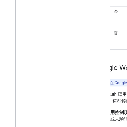
已
外
否
發
部
布
已
外
否
發
部
布
Google
注意：
只有在 Goog
無論 OAuth 
的方式。這些控制選
通用控制
證或未驗