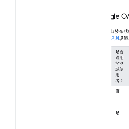
Google 
下表列出發布狀
杖到期規則
規範
是否
使
發
適用
用
布
於測
者
狀
試使
類
態
用
型
者？
不
內
否
適
部
用
測
外
是
試
部