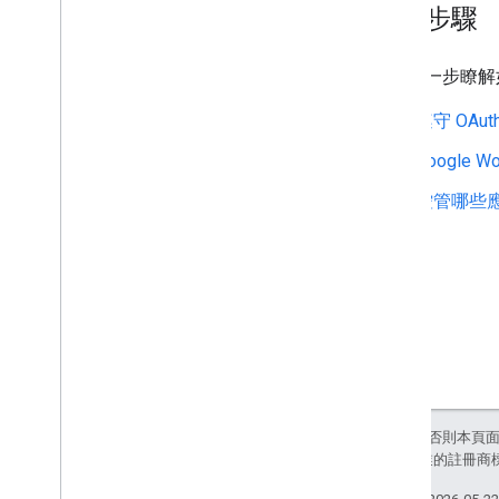
後續步驟
如要進一步瞭解如
遵守 OAuth
Google 
控管哪些應用
除非另有註明，否則本頁
和/或其關聯企業的註冊商