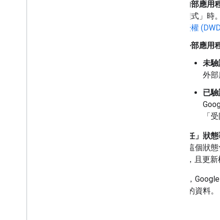
內部應用
程式」時
授權 (DWD
外部應用
未驗
外部
已驗
Go
「受
「可信任」狀態
程式。
這個狀態
100 人，且更
基本上，Goog
取機構的資料。