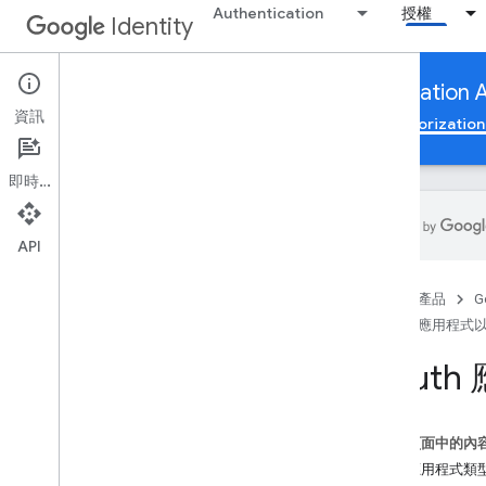
Authentication
授權
Identity
App verification to use Google Authorization 
資訊
Google 帳戶授權
驗證應用程式以使用 Google Authorization 
即時通訊
API
驗證應用程式以使用 Google
Authorization API
首頁
產品
G
總覽
驗證應用程式以使用 G
遵守 OAuth 2
.
0 政策
OAut
提交應用程式進行品牌驗證
敏感範圍驗證
受限制範圍驗證
這個頁面中的內
Google Workspace：其他注意事項
找出應用程式類