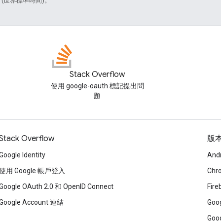
2 (世界標準時間)。
Stack Overflow
使用 google-oauth 標記提出問
題
Stack Overflow
版
Google Identity
And
使用 Google 帳戶登入
Chr
Google OAuth 2.0 和 OpenID Connect
Fire
Google Account 連結
Goog
Goog