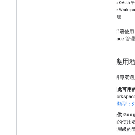
Google OAut
Google Work
後續步驟
開發及部署使用 G
Workspac
找出應用
如要瞭解專案適
隨處可用
Worksp
者類型：
僅供 Goo
內的使用
構層級的管