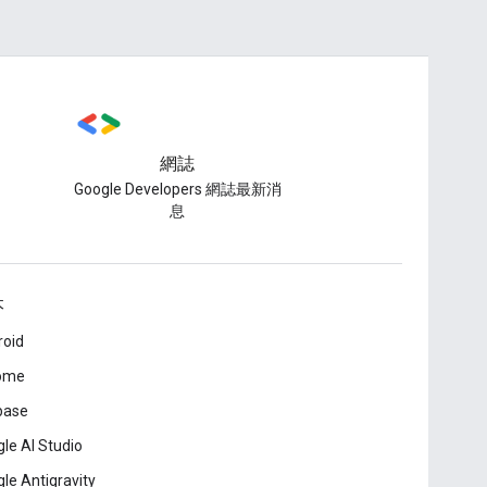
網誌
Google Developers 網誌最新消
息
本
roid
ome
base
le AI Studio
le Antigravity