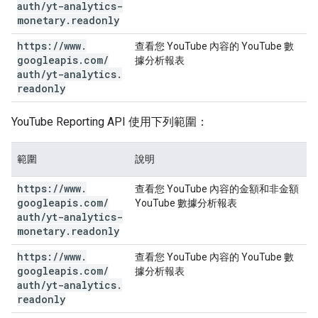
auth
/
yt-analytics-
monetary
.
readonly
https:
/
/
www
.
查看您 YouTube 內容的 YouTube 數
googleapis
.
com
/
據分析報表
auth
/
yt-analytics
.
readonly
YouTube Reporting API 使用下列範圍：
範圍
說明
https:
/
/
www
.
查看您 YouTube 內容的金額和非金額
googleapis
.
com
/
YouTube 數據分析報表
auth
/
yt-analytics-
monetary
.
readonly
https:
/
/
www
.
查看您 YouTube 內容的 YouTube 數
googleapis
.
com
/
據分析報表
auth
/
yt-analytics
.
readonly