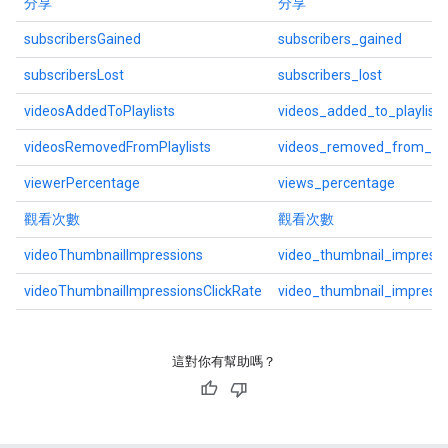
分享
分享
subscribersGained
subscribers_gained
subscribersLost
subscribers_lost
videosAddedToPlaylists
videos_added_to_playlists
videosRemovedFromPlaylists
videos_removed_from_play
viewerPercentage
views_percentage
觀看次數
觀看次數
videoThumbnailImpressions
video_thumbnail_impressi
videoThumbnailImpressionsClickRate
video_thumbnail_impressi
這對你有幫助嗎？