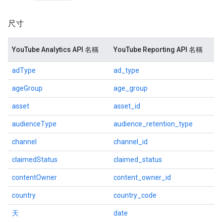
尺寸
YouTube Analytics API 名稱
YouTube Reporting API 名稱
adType
ad_type
ageGroup
age_group
asset
asset_id
audienceType
audience_retention_type
channel
channel_id
claimedStatus
claimed_status
contentOwner
content_owner_id
country
country_code
天
date