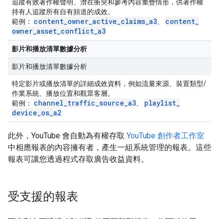
追蹤有效著作權聲明、潛在衝突和參考內容重疊情形，供著作權
持有人追蹤所有自有頻道的成效。
content
_
owner
_
active
_
claims
_
a3
content
_
範例：
、
owner
_
asset
_
conflict
_
a3
影片和播放清單數據分析
影片和播放清單數據分析
特定影片或播放清單的詳細成效資料，例如流量來源、裝置類型/
作業系統、播放位置和觀眾客層。
channel
_
traffic
_
source
_
a3
playlist
_
範例：
、
device
_
os
_
a2
此外，YouTube 會自動為有權存取
YouTube 創作者工作室
中相應報表的內容擁有者，產生一組系統管理的報表。這些
報表可讓您透過程式存取廣告收益資料。
受支援的報表