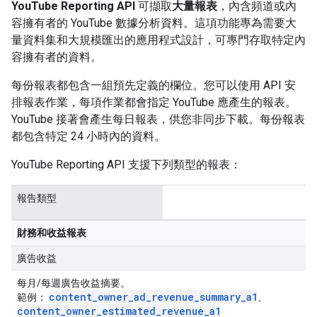
YouTube Reporting API
可擷取
大量報表
，內含頻道或內
容擁有者的 YouTube 數據分析資料。這項功能專為需要大
量資料集和大規模匯出的應用程式設計，可專門存取特定內
容擁有者的資料。
每份報表都包含一組預先定義的欄位。您可以使用 API 安
排報表作業，每項作業都會指定 YouTube 應產生的報表。
YouTube 接著會產生每日報表，供您非同步下載。每份報表
都包含特定 24 小時內的資料。
YouTube Reporting API 支援下列類型的報表：
報告類型
財務和收益報表
廣告收益
每月/每週廣告收益摘要。
content
_
owner
_
ad
_
revenue
_
summary
_
a1
範例：
、
content
_
owner
_
estimated
_
revenue
_
a1