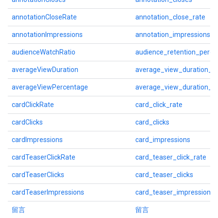
annotationCloseRate
annotation_close_rate
annotationImpressions
annotation_impressions
audienceWatchRatio
audience_retention_perce
averageViewDuration
average_view_duration_s
averageViewPercentage
average_view_duration_p
cardClickRate
card_click_rate
cardClicks
card_clicks
cardImpressions
card_impressions
cardTeaserClickRate
card_teaser_click_rate
cardTeaserClicks
card_teaser_clicks
cardTeaserImpressions
card_teaser_impressions
留言
留言