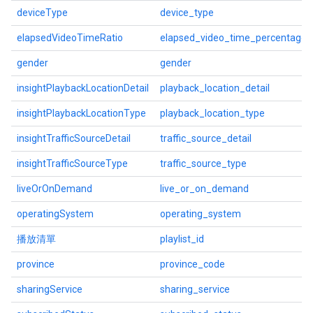
deviceType
device_type
elapsedVideoTimeRatio
elapsed_video_time_percentage
gender
gender
insightPlaybackLocationDetail
playback_location_detail
insightPlaybackLocationType
playback_location_type
insightTrafficSourceDetail
traffic_source_detail
insightTrafficSourceType
traffic_source_type
liveOrOnDemand
live_or_on_demand
operatingSystem
operating_system
播放清單
playlist_id
province
province_code
sharingService
sharing_service