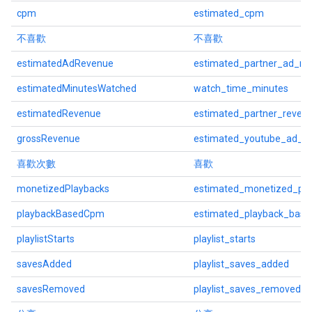
cpm
estimated_cpm
不喜歡
不喜歡
estimatedAdRevenue
estimated_partner_ad_re
estimatedMinutesWatched
watch_time_minutes
estimatedRevenue
estimated_partner_reven
grossRevenue
estimated_youtube_ad_r
喜歡次數
喜歡
monetizedPlaybacks
estimated_monetized_pla
playbackBasedCpm
estimated_playback_bas
playlistStarts
playlist_starts
savesAdded
playlist_saves_added
savesRemoved
playlist_saves_removed