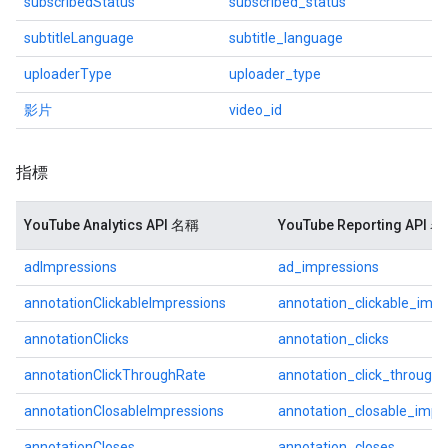
subscribedStatus
subscribed_status
subtitleLanguage
subtitle_language
uploaderType
uploader_type
影片
video_id
指標
YouTube Analytics API 名稱
YouTube Reporting API 
adImpressions
ad_impressions
annotationClickableImpressions
annotation_clickable_impr
annotationClicks
annotation_clicks
annotationClickThroughRate
annotation_click_through_
annotationClosableImpressions
annotation_closable_impr
annotationCloses
annotation_closes