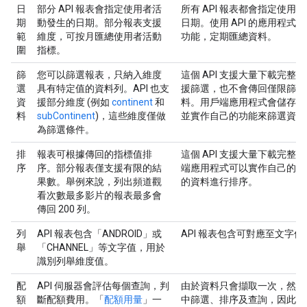
日
部分 API 報表會指定使用者活
所有 API 報表都會指定使用
期
動發生的日期。部分報表支援
日期。使用 API 的應用程式
範
維度，可按月匯總使用者活動
功能，定期匯總資料。
圍
指標。
篩
您可以篩選報表，只納入維度
這個 API 支援大量下載完整
選
具有特定值的資料列。API 也支
援篩選，也不會傳回僅限篩選
資
援部分維度 (例如
continent
和
料。用戶端應用程式會儲存下
料
subContinent
)，這些維度僅做
並實作自己的功能來篩選資料
為篩選條件。
排
報表可根據傳回的指標值排
這個 API 支援大量下載完整
序
序。部分報表僅支援有限的結
端應用程式可以實作自己的功
果數。舉例來說，列出頻道觀
的資料進行排序。
看次數最多影片的報表最多會
傳回 200 列。
列
API 報表包含「ANDROID」或
API 報表包含可對應至文字
舉
「CHANNEL」等文字值，用於
識別列舉維度值。
配
API 伺服器會評估每個查詢，判
由於資料只會擷取一次，然後
額
斷配額費用。「
配額用量
」一
中篩選、排序及查詢，因此不