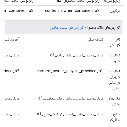
زیرنویس‌ها
زیرنویس_مالک_محتوای_a2
زیرنویس_مالک_محتوای_
ترکیبی
content_owner_combined_a2
wner_combined_a3
گزارش‌های مالک محتوا -
گزارش‌های لیست پخش
نام
نسخه قبلی
آخرین نسخه
گزارش
فعالیت
مالک_محتوا_لیست_پخش_پایه_a1
مالک_محتوا_
کاربر
فعالیت
content_owner_playlist_province_a1
rovince_a2
کاربران
بر اساس
استان
مکان‌های
مالک_محتوا_لیست_پخش_مکان_پخش_a1
مالک_محتوا
پخش
منابع
مالک_محتوا_پخش_لیست_ترافیک_منبع_a1
مالک_محتوا_
ترافیک