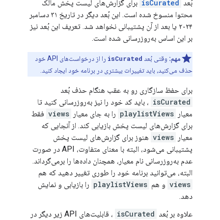
بُعد
isCurated
برای گزارش‌های لیست پخش مالک
محتوا منسوخ شده است. این بُعد دیگر در تاریخ ۳۱ دسامبر
۲۰۲۴ یا بعد از آن پشتیبانی نخواهد شد. تعریف این بُعد نیز
بر این اساس به‌روزرسانی شده است.
مهم:
وقتی بُعد
isCurated
را از درخواست‌های API خود
حذف می‌کنید، باید تغییرات بیشتری در برنامه خود ایجاد کنید.
برای حفظ سازگاری رو به عقب هنگام حذف بُعد
isCurated
، باید کد خود را نیز به‌روزرسانی کنید تا
معیار
playlistViews
را به جای معیار
views
فقط
برای گزارش‌های لیست پخش بازیابی کند. از آنجایی که
معیار
views
هنوز برای گزارش‌های لیست پخش
پشتیبانی می‌شود، البته با معنای متفاوت، API در صورت
عدم به‌روزرسانی نام معیار، همچنان داده‌ها را برمی‌گرداند.
البته، می‌توانید برنامه خود را طوری تغییر دهید که هم
views
و هم
playlistViews
را بازیابی و نمایش
دهد.
علاوه بر بُعد
isCurated
، قابلیت‌های API زیر دیگر در