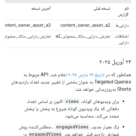
نام
نسخه قبلی
آخرین نسخه
گزارش
دارایی‌ها
content_owner_asset_a2
content_owner_asset_a3
اختلافات
تعارض_دارایی_مالک_محتوای_a2
تعارض_دارایی_مالک_محتوای_a3
دارایی
۲۴ آوریل ۲۰۲۵
همانطور که در
تاریخ ۲۶ مارس ۲۰۲۵
اعلام شد، API مربوط به
Targeted Queries به عنوان بخشی از تغییر جدید تعداد بازدیدهای
Shorts به‌روزرسانی خواهد شد:
برای ویدیوهای کوتاه،
views
اکنون بر اساس تعداد
دفعاتی که یک ویدیوی کوتاه شروع به پخش یا پخش
مجدد می‌کند، محاسبه می‌شود.
یک معیار جدید،
engagedViews
، منعکس‌کننده روش
شمارش بازدید قبلی خواهد بود.
engagedViews
در