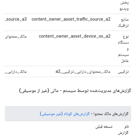
پخش
ویدیو
منابع
content_owner_asset_traffic_source_a2
fic_source_a3
ترافیک
نوع
content_owner_asset_device_os_a2
مالک_محتوای_دار
دستگاه
و
سیستم
عامل
ترکیبی
مالک_محتوای_دارایی_ترکیبی_a2
مالک_دارایی_ترک
گزارش‌های مدیریت‌شده توسط سیستم - مالی (غیر از موسیقی)
گزارش‌های مالک محتوا -
گزارش‌های کوتاه (غیر موسیقی)
نام
نسخه قبلی
گزارش