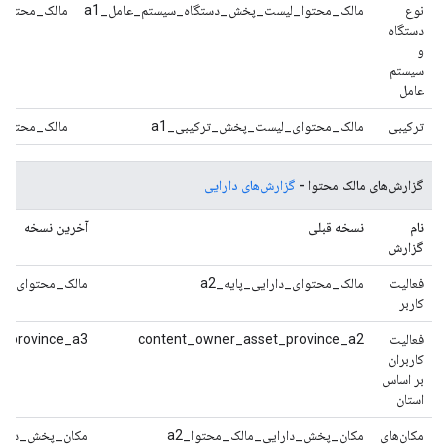
نوع
مالک_محتوا_لیست_پخش_دستگاه_سیستم_عامل_a1
مالک_محتوا_
دستگاه
و
سیستم
عامل
ترکیبی
مالک_محتوای_لیست_پخش_ترکیبی_a1
مالک_محتوای
گزارش‌های مالک محتوا -
گزارش‌های دارایی
نام
نسخه قبلی
آخرین نسخه
گزارش
فعالیت
مالک_محتوای_دارایی_پایه_a2
مالک_محتوای_دارا
کاربر
فعالیت
content_owner_asset_province_a2
t_province_a3
کاربران
بر اساس
استان
مکان‌های
مکان_پخش_دارایی_مالک_محتوا_a2
مکان_پخش_دارایی