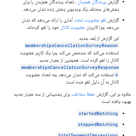
گزارش
بینندگان همزمان
، تعداد بینندگان همزمان را برای
بخش‌های مختلف یک ویدیوی پخش زنده نشان می‌دهد.
گزارش
لغو عضویت اعضا،
آماری را ارائه می‌دهد که نشان
می‌دهد چرا کاربران
عضویت کانال
خود را لغو کرده‌اند.
این گزارش از بُعد جدید
membershipsCancellationSurveyReason
استفاده می‌کند که مشخص می‌کند چرا یک کاربر عضویت
کانال را لغو کرده است. همچنین از معیار جدید
membershipsCancellationSurveyResponse
s
استفاده می‌کند که نشان می‌دهد چه تعداد عضویت
کانال به آن دلیل لغو شده است.
علاوه بر این، گزارش
حفظ مخاطب
برای پشتیبانی از سه معیار جدید
بهبود یافته است:
startedWatching
stoppedWatching
totalSegmentImpressions