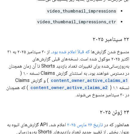
video_thumbnail_impressions
video_thumbnail_impressions_ctr
۲۲ سپتامبر ۲۰۲۵
منسوخ شدن گزارش‌ها
که قبلاً اعلام شده بود،
از ۳۰ سپتامبر ۲۰۲۵ به ۳۱
اکتبر ۲۰۲۵ موکول شده است. نسخه‌های قبلی گزارش‌های
به‌روزرسانی‌شده برای تغییرات تعداد بازدید Shorts تا آن زمان همچنان
در دسترس خواهند بود، به استثنای گزارش Claims نسخه ۱.۰ (
content_owner_active_claims_a1
) و گزارش Claims
نسخه ۱.۱ (
content_owner_active_claims_a2
) که همچنان
در ۳۰ سپتامبر منسوخ می‌شوند.
۲۴ ژوئن ۲۰۲۵
همانطور که در
تاریخ ۲۶ مارس ۲۰۲۵
اعلام شد، API گزارش‌های انبوه به
عنوان بخشی از تغییر جدید تعداد بازدیدهای Shorts به‌روزرسانی