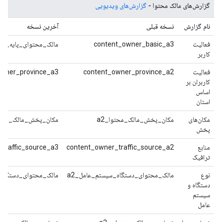
گزارش‌های مالک محتوا -
گزارش‌های ویدیویی
نام گزارش
نسخه قبلی
آخرین نسخه
فعالیت
content_owner_basic_a3
مالک_محتوای_پایه_a4
کاربر
فعالیت
content_owner_province_a2
owner_province_a3
کاربران بر
اساس
استان
مکان‌های
مکان_پخش_مالک_محتوا_a2
مکان_پخش_مالک_محتوا
پخش
منابع
content_owner_traffic_source_a2
traffic_source_a3
ترافیک
نوع
مالک_محتوای_دستگاه_سیستم_عامل_a2
مالک_محتوای_دستگاه_
دستگاه و
سیستم
عامل