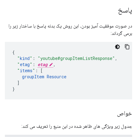
پاسخ
در صورت موفقیت آمیز بودن، این روش یک بدنه پاسخ با ساختار زیر را
برمی گرداند:
"
kind
"
:
"youtube#groupItemListResponse"
,
"
etag
"
:
etag
,
"
items
"
:
[
groupItem
Resource
]
}
خواص
جدول زیر ویژگی های ظاهر شده در این منبع را تعریف می کند: