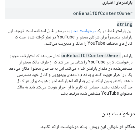
پارامترهای اختیاری
on
Behalf
Of
Content
Owner
string
این پارامتر فقط در یک
درخواست مجاز
به درستی قابل استفاده است.
توجه:
این
پارامتر منحصراً برای شرکای محتوای YouTube در نظر گرفته شده است که
کانال‌های مختلف YouTube را مالک و مدیریت می‌کنند.
on
Behalf
Of
Content
Owner
پارامتر
نشان می‌دهد که اعتبارنامه مجوز
درخواست، کاربر YouTube را شناسایی می‌کند که از طرف مالک محتوای
مشخص‌شده در مقدار پارامتر اقدام می‌کند. این به صاحبان محتوا امکان می‌دهد
یک بار احراز هویت کنند و به تمام داده‌های ویدیویی و کانال خود دسترسی
داشته باشند، بدون اینکه نیازی به ارائه اعتبارنامه احراز هویت برای هر کانال
جداگانه داشته باشند. حسابی که کاربر با آن احراز هویت می‌کند باید به مالک
محتوای YouTube مشخص شده مرتبط باشد.
درخواست بدن
هنگام فراخوانی این روش، بدنه درخواست ارائه نکنید.