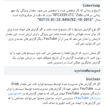
timestamp
تاریخ و زمانی که کار منقضی شده یا منقضی می شود. مقدار ویژگی یک مهر
زمانی در قالب RFC3339 UTC "Zulu" است که دقت آن میکروثانیه است.
.
045678Z"
"2015-10-02T15:01:23
مثال:
.
اگر نوع گزارش مرتبط با کار منسوخ شده باشد یا اگر گزارش‌های ایجاد شده برای
کار برای مدت طولانی دانلود نشده باشد، این ویژگی دارای ارزش است. این مقدار
تاریخی را نشان می‌دهد که پس از آن YouTube دیگر گزارش‌های جدیدی برای
این کار تولید نمی‌کند.
اگر شغلی دارید که تاریخ انقضا را مشخص می کند، باید سیستم های خود را به
روز کنید تا درخواست گزارش تا آن تاریخ متوقف شود. در برخی موارد، یک
گزارش جایگزین ممکن است در دسترس باشد.
system
Managed
boolean
true
اگر کار گزارش های مدیریت شده توسط سیستم تولید کند، این مقدار
است. YouTube به‌طور خودکار گزارش‌های مدیریت‌شده توسط سیستم را برای
دارندگان محتوای YouTube ایجاد می‌کند که به همان گزارش‌ها در
«استودیوی
سازندگان YouTube»
دسترسی دارند. صاحبان محتوا نمی‌توانند مشاغلی را که
این گزارش‌ها را ایجاد می‌کنند تغییر یا حذف کنند.