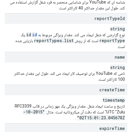
شناسه ای که YouTube برای شناسایی منحصر به فرد شغل گزارش استفاده می
کند. طول این مقدار حداکثر 40 کاراکتر است.
report
Type
Id
string
id
id
نوع گزارشی که شغل ایجاد می کند. مقدار ویژگی مربوط به
یک
report
Types
.
list
report
Type
است که از روش
بازیابی شده
است.
name
string
نامی که YouTube برای توصیف کار ایجاد می کند. طول این مقدار حداکثر
100 کاراکتر است.
create
Time
timestamp
تاریخ و ساعت ایجاد شغل. مقدار ویژگی یک مهر زمانی در قالب RFC3339
"2015-10-
UTC "Zulu" است که دقت آن میکروثانیه است. مثال:
02T15:01:23
.
045678Z"
.
expire
Time