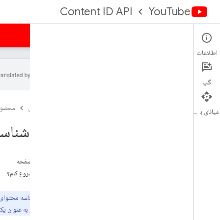
Content ID API
YouTube
راهنما
مرجع
نمونه ها
تاریخچه ویرایشهای
اطلاعات
گپ
نمای کلی
صفحه اصلی
محصول
میانای برنامه‌سازی کاربردی
شروع کنید
API شناسه محتوای You
مدیریت حقوق
اولین درخواست API خود را انجام دهید
کتابخانه های مشتری
در این صفحه
چطور شروع کنم؟
مجوز درخواست ها
نمای کلی
توجه:
دریافت اعتبارنامه
محتوای یوتیوب را به عنوان ی
برنامه های وب سمت سرور