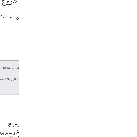
چطور شروع ک
APIs Explorer
برای ایجاد یک
کلیه حقوق محفوظ است. Java علامت تجاری ثبت‌شده Oracle و/یا شرکت‌های وابسته به آن است.
تاریخ آخرین به‌روزرسانی 2026-02-04 به‌وقت ساعت هماهنگ جهانی.
وبلاگ
GitHub
آخرین اخبار وبلاگ یوتیوب
نمونه کدهای API و س