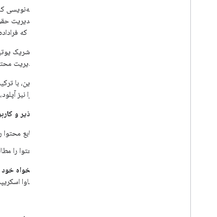
برنامه های وب سمت مشتری
سیستم مدیریت حقوق 
برنامه های نصب شده
را می‌دهد که فراداد
دستگاه ها
حساب های خدماتی
حساب مدیریت محتوای
راهنماها و آموزش ها
نکات عملکرد
علاوه بر این، با ترکیب API شناسه محتوای یوتی
از طرف صاحب محتوا اقدام کنید
یوتیوب را نیز آپلود
مدیریت دارایی های ترکیب
انعطاف‌پذیر و کاربر
درخواست‌های تغییر موسیقی را مدیریت کنید
از فیدهای XML به Content ID API مهاجرت
منابع محتوا را
کنید
آپلود و ادعای یک ویدیو
محتوا را مطال
یک مرجع جدید آپلود کنید
از برچسب‌های دارایی استفاده کنید
با زبان دلخواه خود
از OAuth 2
.
0 برای حساب های سرویس استفاده
روبی و جاوا اسکریپ
کنید
ابزار