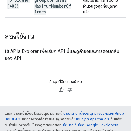
forbidden
group
Contains
กลุ่มมีรายการครบตาม
(403)
Maximum
Number
Of
จำนวนสูงสุดที่อนุญาต
Items
แล้ว
ลองใช้งาน
ใช้
APIs Explorer
เพื่อเรียก API นี้และดูคําขอและการตอบกลับ
ของ API
ข้อมูลนี้มีประโยชน์ไหม
เนื้อหาของหน้าเว็บนี้ได้รับอนุญาตภายใต้
ใบอนุญาตที่ต้องระบุที่มาของครีเอทีฟคอม
มอนส์ 4.0
และตัวอย่างโค้ดได้รับอนุญาตภายใต้
ใบอนุญาต Apache 2.0
เว้นแต่จะ
ระบุไว้เป็นอย่างอื่น โปรดดูรายละเอียดที่
นโยบายเว็บไซต์ Google Developers
Java เป็นเครื่องหมายการค้าจดทะเบียนของ Oracle และ/หรือบริษัทในเครือ