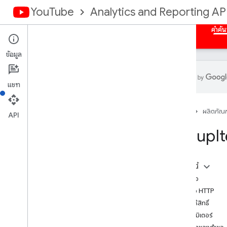
YouTube
Analytics and Reporting AP
หน้าแรก
ภาพรวม
การให้สิทธิ์
รายงานจํานวนมาก
คําค้
ข้อมูล
แชท
API ของ You
Tube Analytics
หน้าแรก
ผลิตภัณฑ
API
โมเดลข้อมูล
Group
I
ภาพรวม
ขนาด
เมตริก
ในหน้านี้
รายงานช่อง
ส่งคำขอ
รายงานเจ้าของเนื้อหา
คำขอ HTTP
การให้สิทธิ์
คำแนะนำ
พารามิเตอร์
ตัวอย่างคําขอ