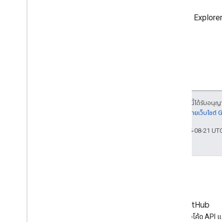
ใช้
APIs Explore
เนื้อหาของหน้าเว็บนี้ได้รับอนุ
รายละเอียดที่
นโยบายเว็บไซต์
อัปเดตล่าสุด 2025-08-21 UT
บล็อก
GitHub
ข่าวสารล่าสุดในบล็อกของ
ค้นหาตัวอย่างโค้ด API 