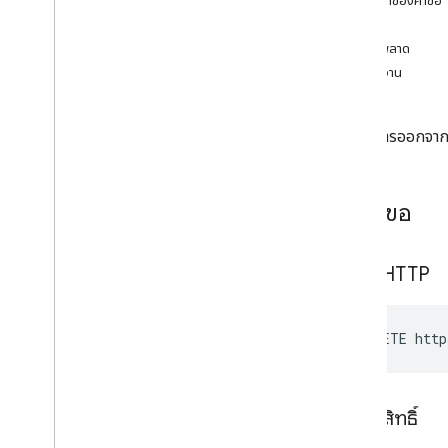
เนื้อหาของคำขอ
คำตอบ
เอกสารอ้างอิง API
ข้อผิดพลาด
ภาพรวม
ลองใช้งาน
รายงานคําค้นหา
กลุ่ม
นำรายการออกจากก
ไอเทมกลุ่ม
ภาพรวม
ลิสต์
ส่งคำขอ
Insert
ลบ
คำขอ HTTP
ประวัติการแก้ไข
DELETE http
การให้สิทธิ์