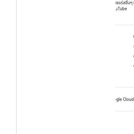
YouTube
เจ็กต์โอเพนซอร์สอื่นๆ
YouTube
เครื่องมือ
โปรแกรมสำรวจ Google APIs
การสาธิต YouTube Player
กำหนดค่าปุ่มติดตาม
Android
Chrome
Firebase
Google Cloud
ข้อกำหนด
ความเป็นส่วนตัว
Manage cookies