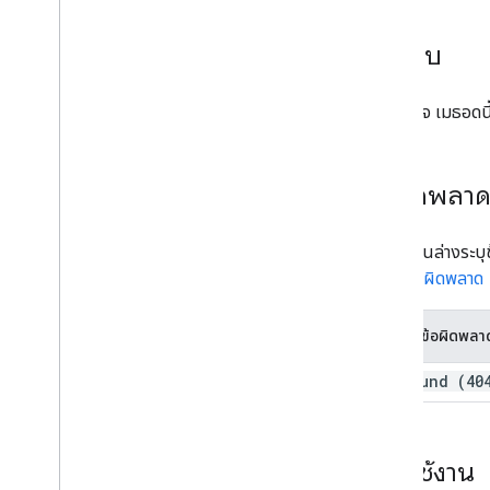
คำตอบ
หากสำเร็จ เมธอด
ข้อผิดพลา
ตารางด้านล่างระบ
แสดงข้อผิดพลาด
ประเภทข้อผิดพลา
not
Found (40
ลองใช้งาน