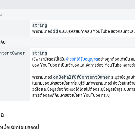
็น
string
id
พารามิเตอร์
จะระบุรหัสสินค้ากลุ่ม YouTube ของกลุ่มที่จะล
งคับ
ntent
Owner
string
ใช้พารามิเตอร์นี้ได้ใน
คำขอที่ได้รับอนุญาต
อย่างถูกต้องเท่านั้น
หม
ของ YouTube ที่เป็นเจ้าของและจัดการช่อง YouTube หลายช่อง
on
Behalf
Of
Content
Owner
พารามิเตอร์
ระบุว่าข้อมูลเข
ในนามของเจ้าของเนื้อหาที่ระบุไว้ในค่าพารามิเตอร์ ซึ่งช่วยให้เจ
วิดีโอและข้อมูลช่องทั้งหมดได้โดยไม่ต้องระบุข้อมูลเข้าสู่ระบบกา
สิทธิ์ต้องลิงก์กับเจ้าของเนื้อหา YouTube ที่ระบุ
ขอ
อเมื่อเรียกใช้เมธอดนี้