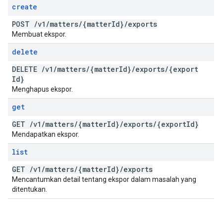
create
POST
/
v1
/
matters
/
{matter
Id}
/
exports
Membuat ekspor.
delete
DELETE
/
v1
/
matters
/
{matter
Id}
/
exports
/
{export
Id}
Menghapus ekspor.
get
GET
/
v1
/
matters
/
{matter
Id}
/
exports
/
{export
Id}
Mendapatkan ekspor.
list
GET
/
v1
/
matters
/
{matter
Id}
/
exports
Mencantumkan detail tentang ekspor dalam masalah yang
ditentukan.