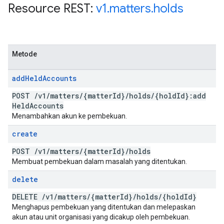
Resource REST:
v1
.
matters
.
holds
Metode
add
Held
Accounts
POST
/
v1
/
matters
/
{matter
Id}
/
holds
/
{hold
Id}:add
Held
Accounts
Menambahkan akun ke pembekuan.
create
POST
/
v1
/
matters
/
{matter
Id}
/
holds
Membuat pembekuan dalam masalah yang ditentukan.
delete
DELETE
/
v1
/
matters
/
{matter
Id}
/
holds
/
{hold
Id}
Menghapus pembekuan yang ditentukan dan melepaskan
akun atau unit organisasi yang dicakup oleh pembekuan.