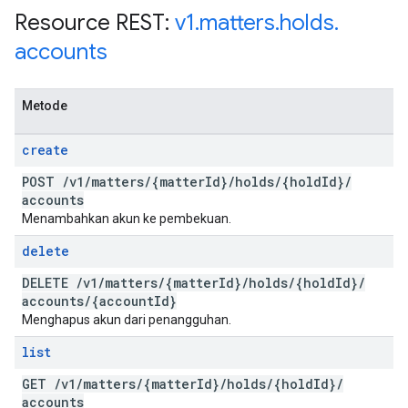
Resource REST:
v1
.
matters
.
holds
.
accounts
Metode
create
POST
/
v1
/
matters
/
{matter
Id}
/
holds
/
{hold
Id}
/
accounts
Menambahkan akun ke pembekuan.
delete
DELETE
/
v1
/
matters
/
{matter
Id}
/
holds
/
{hold
Id}
/
accounts
/
{account
Id}
Menghapus akun dari penangguhan.
list
GET
/
v1
/
matters
/
{matter
Id}
/
holds
/
{hold
Id}
/
accounts