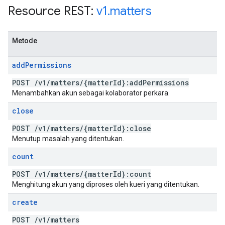
Resource REST:
v1
.
matters
Metode
add
Permissions
POST
/
v1
/
matters
/
{matter
Id}:add
Permissions
Menambahkan akun sebagai kolaborator perkara.
close
POST
/
v1
/
matters
/
{matter
Id}:close
Menutup masalah yang ditentukan.
count
POST
/
v1
/
matters
/
{matter
Id}:count
Menghitung akun yang diproses oleh kueri yang ditentukan.
create
POST
/
v1
/
matters