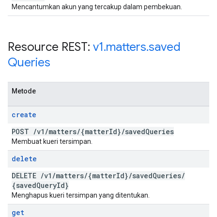
Mencantumkan akun yang tercakup dalam pembekuan.
Resource REST:
v1
.
matters
.
saved
Queries
Metode
create
POST
/
v1
/
matters
/
{matter
Id}
/
saved
Queries
Membuat kueri tersimpan.
delete
DELETE
/
v1
/
matters
/
{matter
Id}
/
saved
Queries
/
{saved
Query
Id}
Menghapus kueri tersimpan yang ditentukan.
get