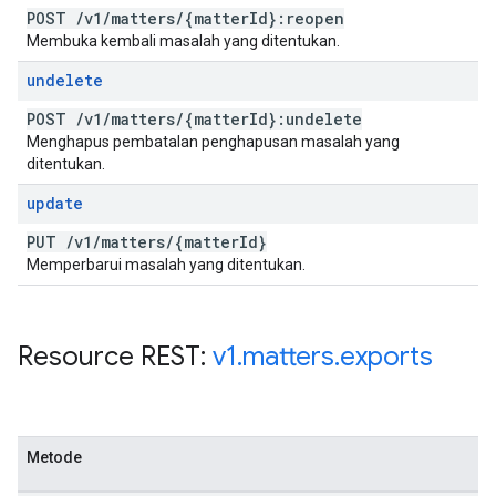
POST
/
v1
/
matters
/
{matter
Id}:reopen
Membuka kembali masalah yang ditentukan.
undelete
POST
/
v1
/
matters
/
{matter
Id}:undelete
Menghapus pembatalan penghapusan masalah yang
ditentukan.
update
PUT
/
v1
/
matters
/
{matter
Id}
Memperbarui masalah yang ditentukan.
Resource REST:
v1
.
matters
.
exports
Metode