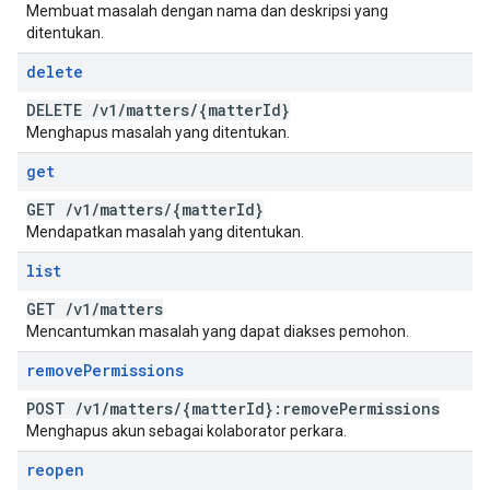
Membuat masalah dengan nama dan deskripsi yang
ditentukan.
delete
DELETE
/
v1
/
matters
/
{matter
Id}
Menghapus masalah yang ditentukan.
get
GET
/
v1
/
matters
/
{matter
Id}
Mendapatkan masalah yang ditentukan.
list
GET
/
v1
/
matters
Mencantumkan masalah yang dapat diakses pemohon.
remove
Permissions
POST
/
v1
/
matters
/
{matter
Id}:remove
Permissions
Menghapus akun sebagai kolaborator perkara.
reopen