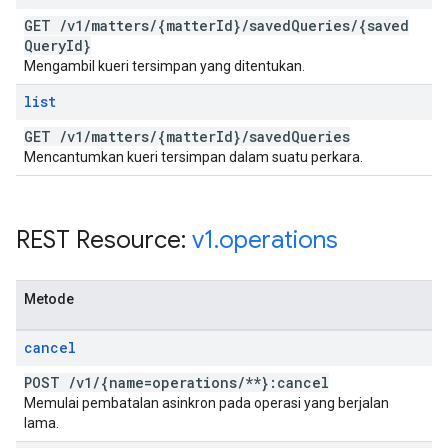
GET
/
v1
/
matters
/
{matter
Id}
/
saved
Queries
/
{saved
Query
Id}
Mengambil kueri tersimpan yang ditentukan.
list
GET
/
v1
/
matters
/
{matter
Id}
/
saved
Queries
Mencantumkan kueri tersimpan dalam suatu perkara.
REST Resource:
v1
.
operations
Metode
cancel
POST
/
v1
/
{name=operations
/
**}:cancel
Memulai pembatalan asinkron pada operasi yang berjalan
lama.