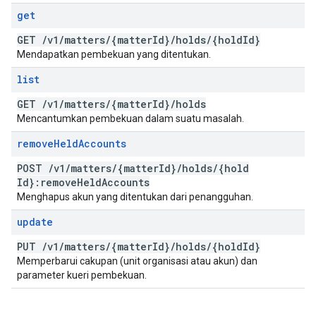
get
GET
/
v1
/
matters
/
{matter
Id}
/
holds
/
{hold
Id}
Mendapatkan pembekuan yang ditentukan.
list
GET
/
v1
/
matters
/
{matter
Id}
/
holds
Mencantumkan pembekuan dalam suatu masalah.
remove
Held
Accounts
POST
/
v1
/
matters
/
{matter
Id}
/
holds
/
{hold
Id}:remove
Held
Accounts
Menghapus akun yang ditentukan dari penangguhan.
update
PUT
/
v1
/
matters
/
{matter
Id}
/
holds
/
{hold
Id}
Memperbarui cakupan (unit organisasi atau akun) dan
parameter kueri pembekuan.