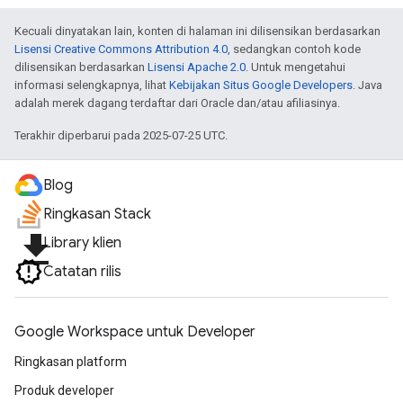
Kecuali dinyatakan lain, konten di halaman ini dilisensikan berdasarkan
Lisensi Creative Commons Attribution 4.0
, sedangkan contoh kode
dilisensikan berdasarkan
Lisensi Apache 2.0
. Untuk mengetahui
informasi selengkapnya, lihat
Kebijakan Situs Google Developers
. Java
adalah merek dagang terdaftar dari Oracle dan/atau afiliasinya.
Terakhir diperbarui pada 2025-07-25 UTC.
Blog
Ringkasan Stack
file_download
Library klien
Catatan rilis
Google Workspace untuk Developer
Ringkasan platform
Produk developer