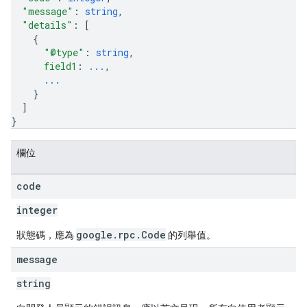
"message"
: 
string
,
"details"
: 
[
{
"@type"
: 
string
,
field1
: 
...
,
...
}
]
}
欄位
code
integer
google.rpc.Code
狀態碼，應為
的列舉值。
message
string