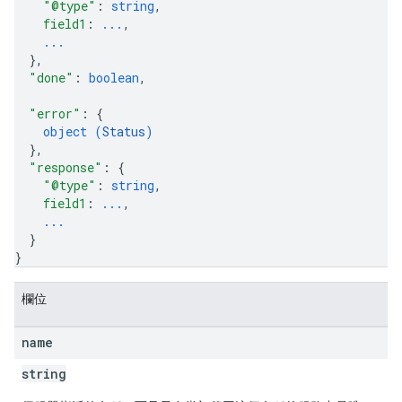
"@type"
: 
string
,
field1
: 
...
,
...
}
,
"done"
: 
boolean
,
"error"
: 
{
object (
Status
)
}
,
"response"
: 
{
"@type"
: 
string
,
field1
: 
...
,
...
}
}
欄位
name
string