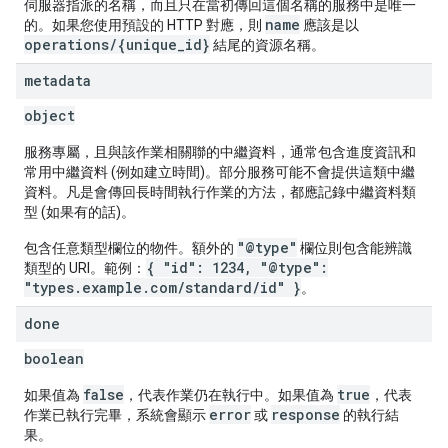
伺服器指派的名稱，而且只在當初傳回這個名稱的服務中是唯一
name
的。如果您使用預設的 HTTP 對應，則
應該是以
operations/{unique_id}
結尾的資源名稱。
metadata
object
服務專屬，且與該作業相關聯的中繼資料，通常包含進度資訊和
常用中繼資料 (例如建立時間)。部分服務可能不會提供這類中繼
資料。凡是會傳回長時間執行作業的方法，都應記錄中繼資料類
型 (如果有的話)。
"@type"
包含任意類型欄位的物件。額外的
欄位則包含能辨識
{ "id": 1234, "@type":
類型的 URI。範例：
"types.example.com/standard/id" }
。
done
boolean
false
true
如果值為
，代表作業仍在執行中。如果值為
，代表
error
response
作業已執行完畢，系統會顯示
或
的執行結
果。