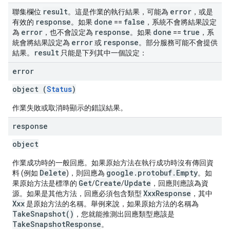
result
error
聯集欄位
。這是作業的執行結果，可能為
，或是
response
done
false
有效的
。如果
==
，系統不會將結果設定
error
response
done
true
為
，也不會設定為
。如果
==
，系
error
response
統會將結果設定為
或
。部分服務可能不會提供
result
結果。
只能是下列其中一個設定：
error
object (
Status
)
作業失敗或取消時顯示的錯誤結果。
response
object
作業成功時的一般回應。如果原始方法在執行成功時沒有傳回資
Delete
google.protobuf.Empty
料 (例如
)，則回應為
。如
Get
Create
Update
果原始方法是標準的
/
/
，回應則應該為資
XxxResponse
源。如果是其他方法，回應必須包含類型
，其中
Xxx
是原始方法的名稱。舉例來說，如果原始方法的名稱為
TakeSnapshot()
，您就能推測出回應類型應該是
TakeSnapshotResponse
。