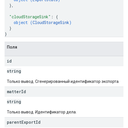
}
,
"cloudStorageSink"
: 
{
object (
CloudStorageSink
)
}
}
Поля
id
string
Только вывод. Сгенерированный идентификатор экспорта.
matter
Id
string
Только вывод. Идентификатор дела.
parent
Export
Id