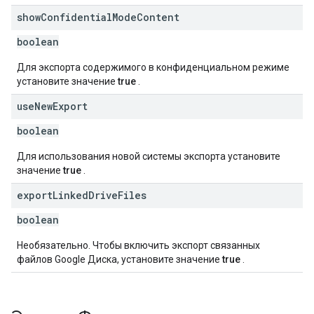
show
Confidential
Mode
Content
boolean
Для экспорта содержимого в конфиденциальном режиме
установите значение
true
.
use
New
Export
boolean
Для использования новой системы экспорта установите
значение
true
.
export
Linked
Drive
Files
boolean
Необязательно. Чтобы включить экспорт связанных
файлов Google Диска, установите значение
true
.