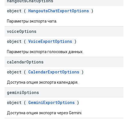
hangouts
Chat
Options
object (
HangoutsChatExportOptions
)
Параметры экспорта чата.
voice
Options
object (
VoiceExportOptions
)
Параметры экспорта голосовых данных.
calendar
Options
object (
CalendarExportOptions
)
Доступна опция экспорта календаря.
gemini
Options
object (
GeminiExportOptions
)
Доступна опция экспорта через Gemini.