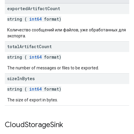
exported
Artifact
Count
string (
int64
format)
Количество сообщений или файлов, уже обработанных для
экспорта.
total
Artifact
Count
string (
int64
format)
The number of messages or files to be exported.
size
In
Bytes
string (
int64
format)
The size of export in bytes.
Cloud
Storage
Sink