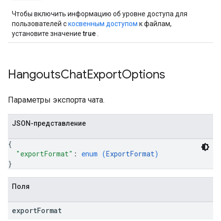
Чтобы включить информацию об уровне доступа для
пользователей с
косвенным доступом
к файлам,
установите значение
true
.
Hangouts
Chat
Export
Options
Параметры экспорта чата.
JSON-представление
{
"exportFormat"
: 
enum (
ExportFormat
)
}
Поля
export
Format