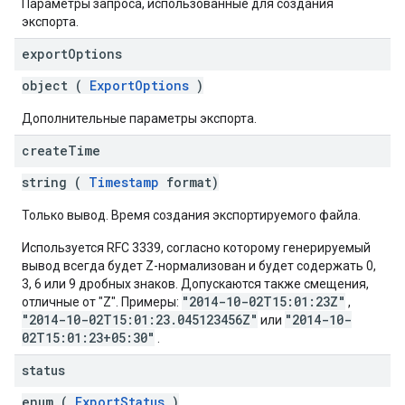
Параметры запроса, использованные для создания
экспорта.
export
Options
object (
ExportOptions
)
Дополнительные параметры экспорта.
create
Time
string (
Timestamp
format)
Только вывод. Время создания экспортируемого файла.
Используется RFC 3339, согласно которому генерируемый
вывод всегда будет Z-нормализован и будет содержать 0,
3, 6 или 9 дробных знаков. Допускаются также смещения,
"2014-10-02T15:01:23Z"
отличные от "Z". Примеры:
,
"2014-10-02T15:01:23.045123456Z"
"2014-10-
или
02T15:01:23+05:30"
.
status
enum (
ExportStatus
)