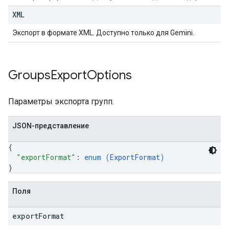
XML
Экспорт в формате XML. Доступно только для Gemini.
Groups
Export
Options
Параметры экспорта групп.
JSON-представление
{
"exportFormat"
: 
enum (
ExportFormat
)
}
Поля
export
Format