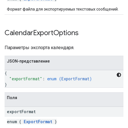
Формат файла для экспортируемых текстовых сообщений.
Calendar
Export
Options
Параметры экспорта календаря.
JSON-представление
{
"exportFormat"
: 
enum (
ExportFormat
)
}
Поля
export
Format
enum (
ExportFormat
)