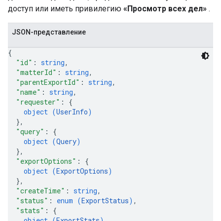
доступ или иметь привилегию
«Просмотр всех дел»
.
JSON-представление
{
"id"
: 
string
,
"matterId"
: 
string
,
"parentExportId"
: 
string
,
"name"
: 
string
,
"requester"
: 
{
object (
UserInfo
)
}
,
"query"
: 
{
object (
Query
)
}
,
"exportOptions"
: 
{
object (
ExportOptions
)
}
,
"createTime"
: 
string
,
"status"
: 
enum (
ExportStatus
)
,
"stats"
: 
{
object (
ExportStats
)