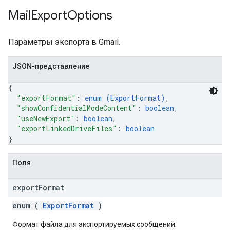
Mail
Export
Options
Параметры экспорта в Gmail.
JSON-представление
{
"exportFormat"
: 
enum (
ExportFormat
)
,
"showConfidentialModeContent"
: 
boolean
,
"useNewExport"
: 
boolean
,
"exportLinkedDriveFiles"
: 
boolean
}
Поля
export
Format
enum (
ExportFormat
)
Формат файла для экспортируемых сообщений.