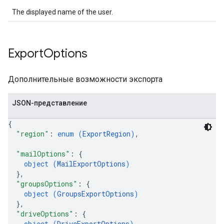
The displayed name of the user.
Export
Options
Дополнительные возможности экспорта
JSON-представление
{
"region"
: 
enum (
ExportRegion
)
,
"mailOptions"
: 
{
object (
MailExportOptions
)
}
,
"groupsOptions"
: 
{
object (
GroupsExportOptions
)
}
,
"driveOptions"
: 
{
object (
DriveExportOptions
)