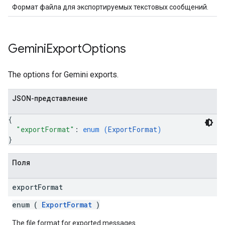
Формат файла для экспортируемых текстовых сообщений.
Gemini
Export
Options
The options for Gemini exports.
JSON-представление
{
"exportFormat"
: 
enum (
ExportFormat
)
}
Поля
export
Format
enum (
ExportFormat
)
The file format for exported messages.