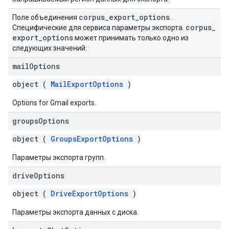
corpus
_
export
_
options
Поле объединения
.
corpus
_
Специфические для сервиса параметры экспорта.
export
_
options
может принимать только одно из
следующих значений:
mail
Options
object (
MailExportOptions
)
Options for Gmail exports.
groups
Options
object (
GroupsExportOptions
)
Параметры экспорта групп.
drive
Options
object (
DriveExportOptions
)
Параметры экспорта данных с диска.