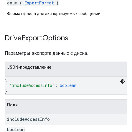
enum (
ExportFormat
)
Формат файла для экспортируемых сообщений.
Drive
Export
Options
Параметры экспорта данных с диска.
JSON-представление
{
"includeAccessInfo"
: 
boolean
}
Поля
include
Access
Info
boolean