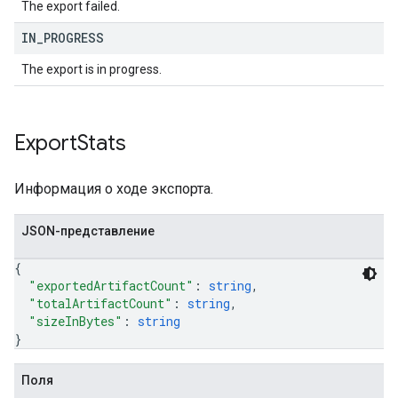
The export failed.
IN
_
PROGRESS
The export is in progress.
Export
Stats
Информация о ходе экспорта.
JSON-представление
{
"exportedArtifactCount"
: 
string
,
"totalArtifactCount"
: 
string
,
"sizeInBytes"
: 
string
}
Поля