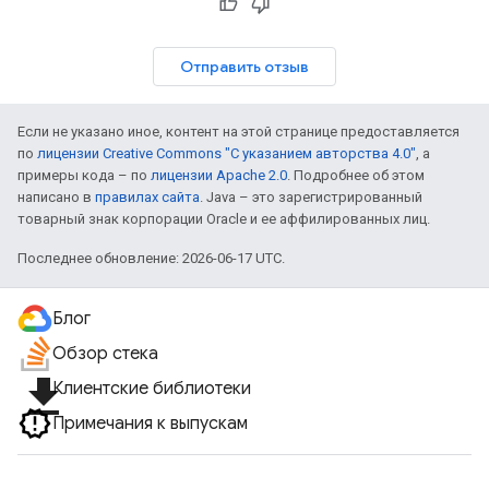
Отправить отзыв
Если не указано иное, контент на этой странице предоставляется
по
лицензии Creative Commons "С указанием авторства 4.0"
, а
примеры кода – по
лицензии Apache 2.0
. Подробнее об этом
написано в
правилах сайта
. Java – это зарегистрированный
товарный знак корпорации Oracle и ее аффилированных лиц.
Последнее обновление: 2026-06-17 UTC.
Блог
Обзор стека
file_download
Клиентские библиотеки
Примечания к выпускам