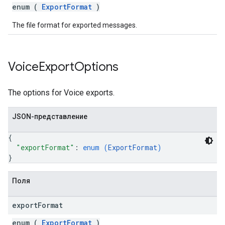
enum (
ExportFormat
)
The file format for exported messages.
Voice
Export
Options
The options for Voice exports.
JSON-представление
{
"exportFormat"
: 
enum (
ExportFormat
)
}
Поля
export
Format
enum (
ExportFormat
)