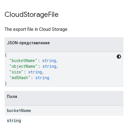
Cloud
Storage
File
The export file in Cloud Storage
JSON-представление
{
"bucketName"
: 
string
,
"objectName"
: 
string
,
"size"
: 
string
,
"md5Hash"
: 
string
}
Поля
bucket
Name
string