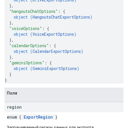
}
,
"hangoutsChatOptions"
: 
{
object (
HangoutsChatExportOptions
)
}
,
"voiceOptions"
: 
{
object (
VoiceExportOptions
)
}
,
"calendarOptions"
: 
{
object (
CalendarExportOptions
)
}
,
"geminiOptions"
: 
{
object (
GeminiExportOptions
)
}
}
Поля
region
enum (
ExportRegion
)
Запрашиваемый регион данных для экспорта.