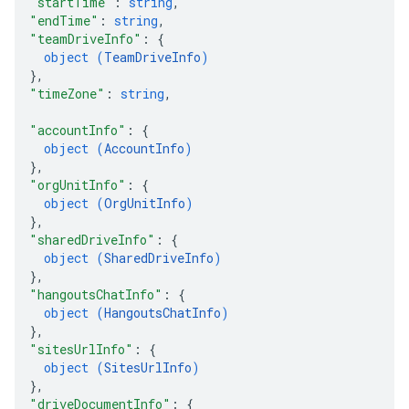
"startTime"
: 
string
,
"endTime"
: 
string
,
"teamDriveInfo"
: 
{
object (
TeamDriveInfo
)
}
,
"timeZone"
: 
string
,
"accountInfo"
: 
{
object (
AccountInfo
)
}
,
"orgUnitInfo"
: 
{
object (
OrgUnitInfo
)
}
,
"sharedDriveInfo"
: 
{
object (
SharedDriveInfo
)
}
,
"hangoutsChatInfo"
: 
{
object (
HangoutsChatInfo
)
}
,
"sitesUrlInfo"
: 
{
object (
SitesUrlInfo
)
}
,
"driveDocumentInfo"
: 
{