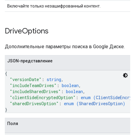
Включайте только незашифрованный контент.
Drive
Options
Дополнительные параметры поиска в Google Диске.
JSON-представление
{
"versionDate"
: 
string
,
"includeTeamDrives"
: 
boolean
,
"includeSharedDrives"
: 
boolean
,
"clientSideEncryptedOption"
: 
enum (
ClientSideEncryp
"sharedDrivesOption"
: 
enum (
SharedDrivesOption
)
}
Поля