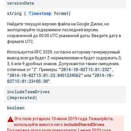
version
Date
string (
Timestamp
format)
Найдите текущую версию файла на Google Диске, но
экспортируйте содержимое последней версии,
сохраненной до 00:00 UTC указанной даты. Введите дату в
формате UTC.
Используется RFC 3339, согласно которому генерируемый
вывод всегда будет Z-нормализован и будет содержать 0,
3, 6 или 9 дробных знаков. Допускаются также смещения,
"2014-10-02T15:01:23Z"
отличные от "Z". Примеры:
,
"2014-10-02T15:01:23.045123456Z"
"2014-10-
или
02T15:01:23+05:30"
.
include
Team
Drives
(deprecated)
boolean
Это поле устарело 10 июня 2019 года. Пожалуйста,
используйте вместо него
includeSharedDrives
.
Поддержка этого поля прекратится 1 июня 2020 года.