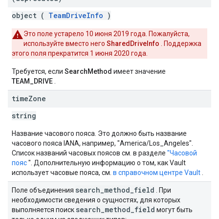
object (
TeamDriveInfo
)
Это поле устарело 10 июня 2019 года. Пожалуйста,
используйте вместо него
SharedDriveInfo
. Поддержка
этого поля прекратится 1 июня 2020 года.
Требуется, если
SearchMethod
имеет значение
TEAM_DRIVE
.
time
Zone
string
Название часового пояса. Это должно быть название
часового пояса IANA, например, "America/Los_Angeles".
Список названий часовых поясов см. в разделе
"Часовой
пояс
". Дополнительную информацию о том, как Vault
использует часовые пояса, см.
в справочном центре Vault
.
search
_
method
_
field
Поле объединения
. При
необходимости сведения о сущностях, для которых
search
_
method
_
field
выполняется поиск
могут быть