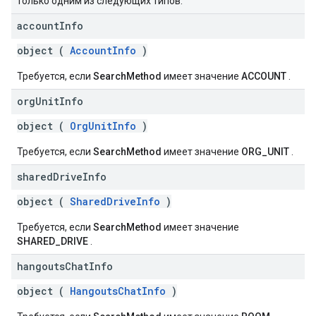
только одним из следующих типов:
account
Info
object (
AccountInfo
)
Требуется, если
SearchMethod
имеет значение
ACCOUNT
.
org
Unit
Info
object (
OrgUnitInfo
)
Требуется, если
SearchMethod
имеет значение
ORG_UNIT
.
shared
Drive
Info
object (
SharedDriveInfo
)
Требуется, если
SearchMethod
имеет значение
SHARED_DRIVE
.
hangouts
Chat
Info
object (
HangoutsChatInfo
)