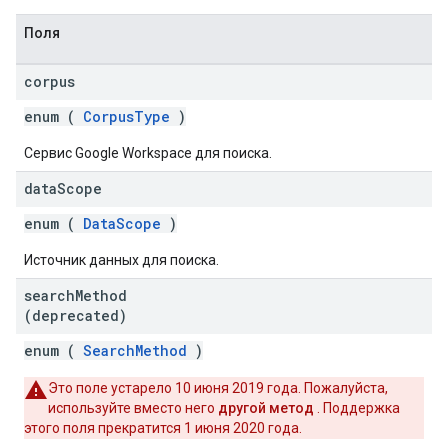
Поля
corpus
enum (
CorpusType
)
Сервис Google Workspace для поиска.
data
Scope
enum (
DataScope
)
Источник данных для поиска.
search
Method
(deprecated)
enum (
SearchMethod
)
Это поле устарело 10 июня 2019 года. Пожалуйста,
используйте вместо него
другой метод
. Поддержка
этого поля прекратится 1 июня 2020 года.