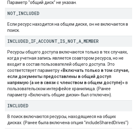
Параметр "общий диск" не указан.
NOT
_
INCLUDED
Если ресурс находится на общем диске, он не включается в
поиск.
INCLUDED
_
IF
_
ACCOUNT
_
IS
_
NOT
_
A
_
MEMBER
Ресурсы общего доступа включаются только в тех случаях,
когда учетная запись является соавтором ресурса, но не
входит в состав пользователей общего доступа. Это
соответствует параметру
«Включать только в том случае,
если документы предоставлены в общий доступ
напрямую (а не в связи с членством в общем доступе)»
в
пользовательском интерфейсе хранилища. (Ранее
параметр «Включать общие диски» был отключен).
INCLUDED
В поиск включаются ресурсы, находящиеся на общих
дисках. (Ранее была включена опция "includeSharedDrives")