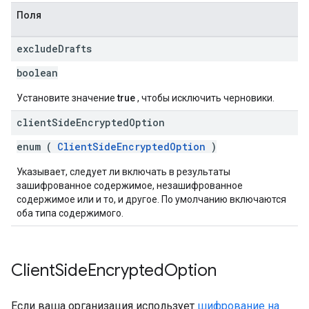
Поля
exclude
Drafts
boolean
Установите значение
true
, чтобы исключить черновики.
client
Side
Encrypted
Option
enum (
ClientSideEncryptedOption
)
Указывает, следует ли включать в результаты
зашифрованное содержимое, незашифрованное
содержимое или и то, и другое. По умолчанию включаются
оба типа содержимого.
Client
Side
Encrypted
Option
Если ваша организация использует
шифрование на