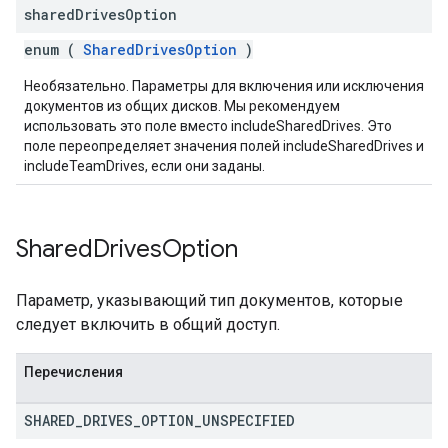
shared
Drives
Option
enum (
SharedDrivesOption
)
Необязательно. Параметры для включения или исключения
документов из общих дисков. Мы рекомендуем
использовать это поле вместо includeSharedDrives. Это
поле переопределяет значения полей includeSharedDrives и
includeTeamDrives, если они заданы.
Shared
Drives
Option
Параметр, указывающий тип документов, которые
следует включить в общий доступ.
Перечисления
SHARED
_
DRIVES
_
OPTION
_
UNSPECIFIED