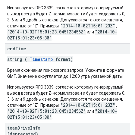
Используется RFC 3339, согласно которому генерируемый
вывод всегда будет Z-нормализован и будет содержать 0,
3, 6 или 9 дробных знаков. Допускаются также смещения,
"2014-10-02T15:01:23Z"
отличные от "Z". Примеры:
,
"2014-10-02T15:01:23.045123456Z"
"2014-10-
или
02T15:01:23+05:30"
.
end
Time
string (
Timestamp
format)
Время окончания поискового запроса. Укажите в формате
GMT. Значение округляется до 12:00 утра указанной даты.
Используется RFC 3339, согласно которому генерируемый
вывод всегда будет Z-нормализован и будет содержать 0,
3, 6 или 9 дробных знаков. Допускаются также смещения,
"2014-10-02T15:01:23Z"
отличные от "Z". Примеры:
,
"2014-10-02T15:01:23.045123456Z"
"2014-10-
или
02T15:01:23+05:30"
.
team
Drive
Info
(deprecated)