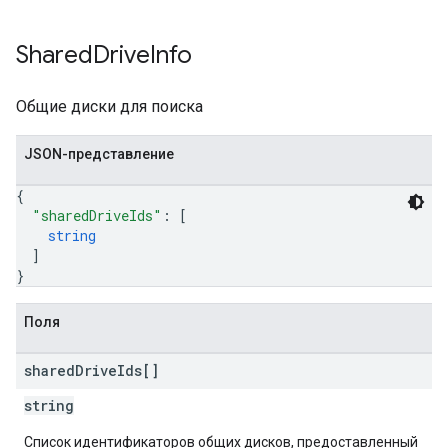
Shared
Drive
Info
Общие диски для поиска
JSON-представление
{
"sharedDriveIds"
: 
[
string
]
}
Поля
shared
Drive
Ids[]
string
Список идентификаторов общих дисков, предоставленный