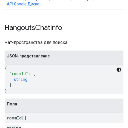
API Google Диска
.
Hangouts
Chat
Info
Чат-пространства для поиска
JSON-представление
{
"roomId"
: 
[
string
]
}
Поля
room
Id[]
string