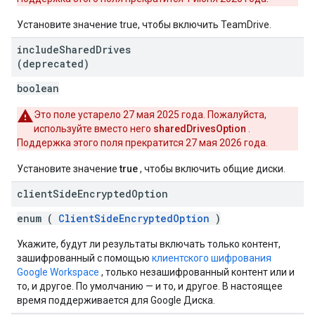
Установите значение true, чтобы включить TeamDrive.
include
Shared
Drives
(deprecated)
boolean
Это поле устарело 27 мая 2025 года. Пожалуйста,
используйте вместо него
sharedDrivesOption
.
Поддержка этого поля прекратится 27 мая 2026 года.
Установите значение
true
, чтобы включить общие диски.
client
Side
Encrypted
Option
enum (
ClientSideEncryptedOption
)
Укажите, будут ли результаты включать только контент,
зашифрованный с помощью
клиентского шифрования
Google Workspace
, только незашифрованный контент или и
то, и другое. По умолчанию — и то, и другое. В настоящее
время поддерживается для Google Диска.