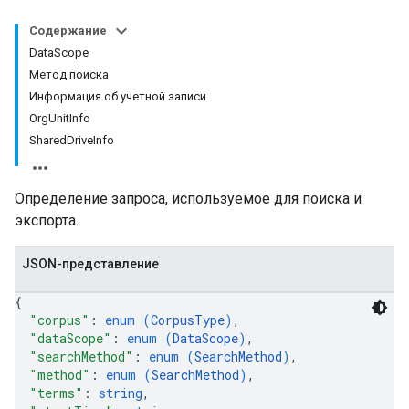
Содержание
DataScope
Метод поиска
Информация об учетной записи
OrgUnitInfo
SharedDriveInfo
Определение запроса, используемое для поиска и
экспорта.
JSON-представление
{
"corpus"
: 
enum (
CorpusType
)
,
"dataScope"
: 
enum (
DataScope
)
,
"searchMethod"
: 
enum (
SearchMethod
)
,
"method"
: 
enum (
SearchMethod
)
,
"terms"
: 
string
,