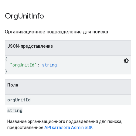
Org
Unit
Info
Организационное подразделение для поиска
JSON-представление
{
"orgUnitId"
: 
string
}
Поля
org
Unit
Id
string
Название организационного подразделения для поиска,
предоставленное
API каталога Admin SDK
.