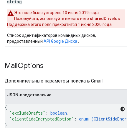
string
Это поле было устарело 10 июня 2019 года.
Пожалуйста, используйте вместо него
sharedDriveIds
.
Поддержка этого поля прекратится 1 июня 2020 года.
Список идентификаторов командных дисков,
предоставленный
API Google Диска
.
Mail
Options
Дополнительные параметры поиска в Gmail
JSON-представление
{
"excludeDrafts"
: 
boolean
,
"clientSideEncryptedOption"
: 
enum (
ClientSideEncryp
}