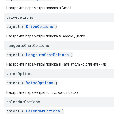
Настройте параметры поиска в Gmail.
drive
Options
object (
DriveOptions
)
Настройте параметры поиска в Google Диске.
hangouts
Chat
Options
object (
HangoutsChatOptions
)
Настройте параметры поиска в чате. (только для чтения)
voice
Options
object (
VoiceOptions
)
Настройте параметры голосового поиска.
calendar
Options
object (
CalendarOptions
)