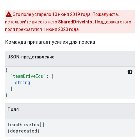
Это поле устарело 10 июня 2019 года. Пожалуйста,
используйте вместо него
SharedDriveInfo
. Поддержка этого
поля прекратится 1 июня 2020 года.
Команда прилагает усилия для поиска
JSON-представление
{
"teamDriveIds"
: 
[
string
]
}
Поля
team
Drive
Ids[]
(deprecated)