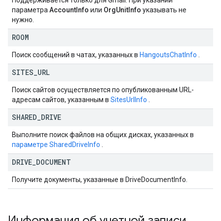
Поддерживается только для Gmail. При указании
параметра
AccountInfo
или
OrgUnitInfo
указывать не
нужно.
ROOM
Поиск сообщений в чатах, указанных в
HangoutsChatInfo
.
SITES
_
URL
Поиск сайтов осуществляется по опубликованным URL-
адресам сайтов, указанным в
SitesUrlInfo
.
SHARED
_
DRIVE
Выполните поиск файлов на общих дисках, указанных в
параметре SharedDriveInfo
.
DRIVE
_
DOCUMENT
Получите документы, указанные в DriveDocumentInfo.
Информация об учетной записи