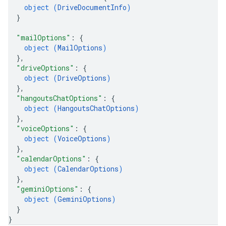
object (
DriveDocumentInfo
)
}
"mailOptions"
: 
{
object (
MailOptions
)
}
,
"driveOptions"
: 
{
object (
DriveOptions
)
}
,
"hangoutsChatOptions"
: 
{
object (
HangoutsChatOptions
)
}
,
"voiceOptions"
: 
{
object (
VoiceOptions
)
}
,
"calendarOptions"
: 
{
object (
CalendarOptions
)
}
,
"geminiOptions"
: 
{
object (
GeminiOptions
)
}
}