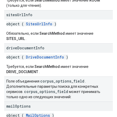
Требуется, если
SearchMethod
имеет значение
ROOM
(только для чтения).
sites
Url
Info
object (
SitesUrlInfo
)
Обязательно, если
SearchMethod
имеет значение
SITES_URL
.
drive
Document
Info
object (
DriveDocumentInfo
)
Требуется, если
SearchMethod
имеет значение
DRIVE_DOCUMENT
.
corpus
_
options
_
field
Поле объединения
.
Дополнительные параметры поиска для конкретных
corpus
_
options
_
field
сервисов.
может принимать
только одно из следующих значений:
mail
Options
object (
MailOptions
)