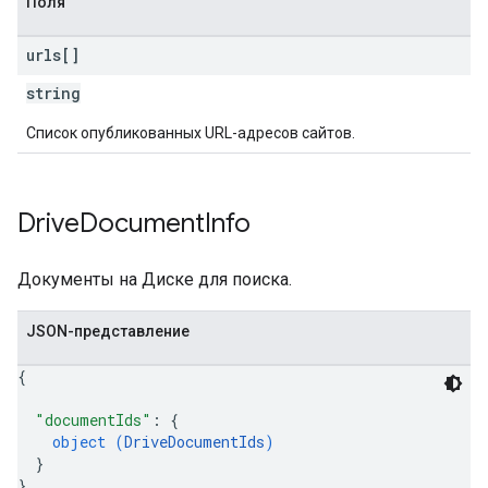
Поля
urls[]
string
Список опубликованных URL-адресов сайтов.
Drive
Document
Info
Документы на Диске для поиска.
JSON-представление
{
"documentIds"
: 
{
object (
DriveDocumentIds
)
}
}