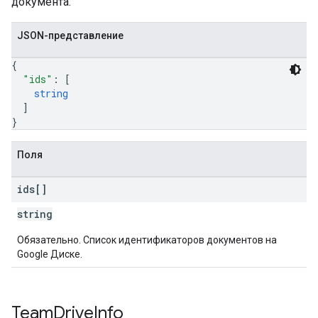
документа.
JSON-представление
{
"ids"
: 
[
string
]
}
Поля
ids[]
string
Обязательно. Список идентификаторов документов на
Google Диске.
Team
Drive
Info