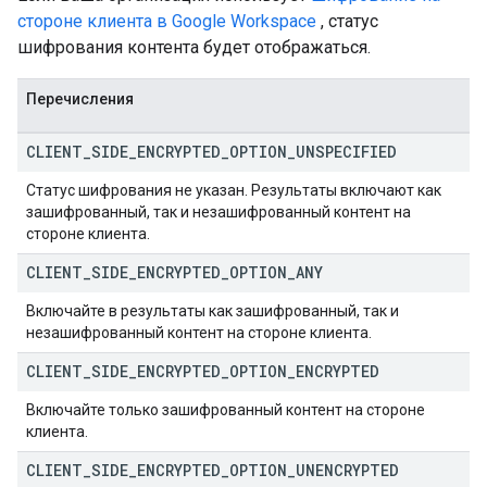
стороне клиента в Google Workspace
, статус
шифрования контента будет отображаться.
Перечисления
CLIENT
_
SIDE
_
ENCRYPTED
_
OPTION
_
UNSPECIFIED
Статус шифрования не указан. Результаты включают как
зашифрованный, так и незашифрованный контент на
стороне клиента.
CLIENT
_
SIDE
_
ENCRYPTED
_
OPTION
_
ANY
Включайте в результаты как зашифрованный, так и
незашифрованный контент на стороне клиента.
CLIENT
_
SIDE
_
ENCRYPTED
_
OPTION
_
ENCRYPTED
Включайте только зашифрованный контент на стороне
клиента.
CLIENT
_
SIDE
_
ENCRYPTED
_
OPTION
_
UNENCRYPTED