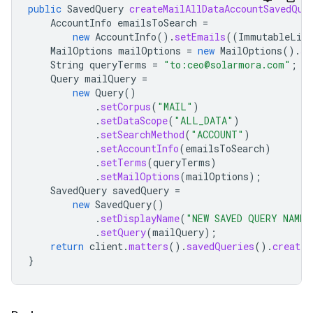
public
SavedQuery
createMailAllDataAccountSavedQue
AccountInfo
emailsToSearch
=
new
AccountInfo
().
setEmails
((
ImmutableList
MailOptions
mailOptions
=
new
MailOptions
().
se
String
queryTerms
=
"to:ceo@solarmora.com"
;
Query
mailQuery
=
new
Query
()
.
setCorpus
(
"MAIL"
)
.
setDataScope
(
"ALL_DATA"
)
.
setSearchMethod
(
"ACCOUNT"
)
.
setAccountInfo
(
emailsToSearch
)
.
setTerms
(
queryTerms
)
.
setMailOptions
(
mailOptions
);
SavedQuery
savedQuery
=
new
SavedQuery
()
.
setDisplayName
(
"NEW SAVED QUERY NAME"
.
setQuery
(
mailQuery
);
return
client
.
matters
().
savedQueries
().
create
(
}