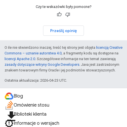
Czy te wskazówki były pomocne?
Prześlij opinię
O ile nie stwierdzono inaczej, treść tej strony jest objęta
licencją Creative
Commons – uznanie autorstwa 4.0
, a fragmenty kodu są dostępne na
licencji Apache 2.0
. Szczegółowe informacje na ten temat zawierają
zasady dotyczące witryny Google Developers
. Java jest zastrzeżonym
znakiem towarowym firmy Oracle i jej podmiotów stowarzyszonych.
Ostatnia aktualizacja: 2026-04-23 UTC.
Blog
Omówienie stosu
file_download
Biblioteki klienta
Informacje o wersjach