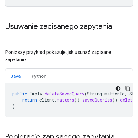
Usuwanie zapisanego zapytania
Poniższy przykład pokazuje, jak usunąć zapisane
zapytanie.
Java
Python
public
Empty
deleteSavedQuery
(
String
matterId
,
Str
return
client
.
matters
().
savedQueries
().
delete
(
}
Pobieranie zapisanego zapytania