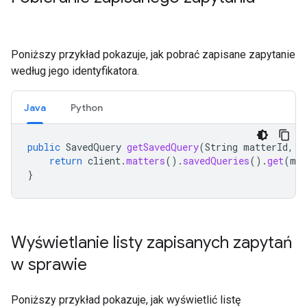
Poniższy przykład pokazuje, jak pobrać zapisane zapytanie
według jego identyfikatora.
Java
Python
public
SavedQuery
getSavedQuery
(
String
matterId
,
S
return
client
.
matters
().
savedQueries
().
get
(
mat
}
Wyświetlanie listy zapisanych zapytań
w sprawie
Poniższy przykład pokazuje, jak wyświetlić listę