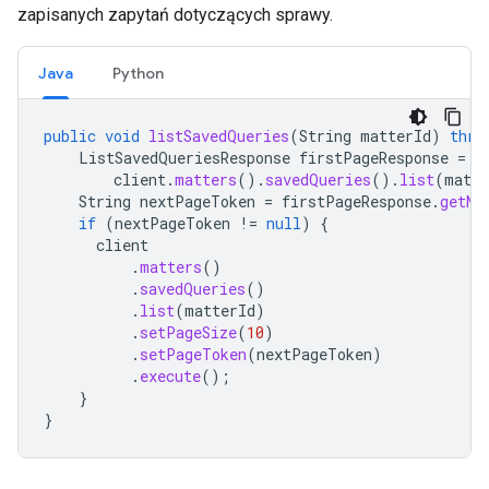
zapisanych zapytań dotyczących sprawy.
Java
Python
public
void
listSavedQueries
(
String
matterId
)
thro
ListSavedQueriesResponse
firstPageResponse
=
client
.
matters
().
savedQueries
().
list
(
matte
String
nextPageToken
=
firstPageResponse
.
getNe
if
(
nextPageToken
!=
null
)
{
client
.
matters
()
.
savedQueries
()
.
list
(
matterId
)
.
setPageSize
(
10
)
.
setPageToken
(
nextPageToken
)
.
execute
();
}
}