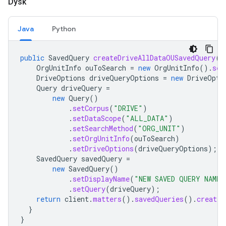
Dysk
Java
Python
public
SavedQuery
createDriveAllDataOUSavedQuery
(
S
OrgUnitInfo
ouToSearch
=
new
OrgUnitInfo
().
set
DriveOptions
driveQueryOptions
=
new
DriveOpti
Query
driveQuery
=
new
Query
()
.
setCorpus
(
"DRIVE"
)
.
setDataScope
(
"ALL_DATA"
)
.
setSearchMethod
(
"ORG_UNIT"
)
.
setOrgUnitInfo
(
ouToSearch
)
.
setDriveOptions
(
driveQueryOptions
);
SavedQuery
savedQuery
=
new
SavedQuery
()
.
setDisplayName
(
"NEW SAVED QUERY NAME"
.
setQuery
(
driveQuery
);
return
client
.
matters
().
savedQueries
().
create
(
}
}