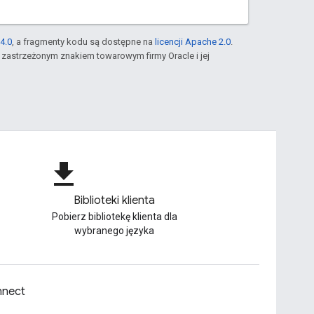
4.0
, a fragmenty kodu są dostępne na
licencji Apache 2.0
.
st zastrzeżonym znakiem towarowym firmy Oracle i jej
file_download
Biblioteki klienta
Pobierz bibliotekę klienta dla
wybranego języka
nect