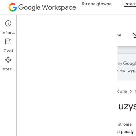
Strona główna
Lista 
Workspace
Google Tasks
Informacje
Przegląd
Przewodniki
Materiały referencyjne
P
Czat
Interfejs API
Tłumaczenia wyge
Jak uzyskać pomoc
Oficjalne forum społeczności
Strona główna
Stack Overflow
Narzędzie do śledzenia problemów
Jak uz
Dane użytkownika i zasady dla
deweloperów
Informacje o wersjach
Na tej stronie
Pytania i porady