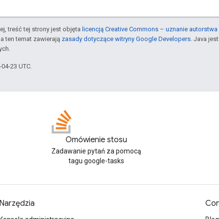
j, treść tej strony jest objęta
licencją Creative Commons – uznanie autorstwa 
a ten temat zawierają
zasady dotyczące witryny Google Developers
. Java je
ych.
6-04-23 UTC.
Omówienie stosu
Zadawanie pytań za pomocą
tagu google-tasks
Narzędzia
Con