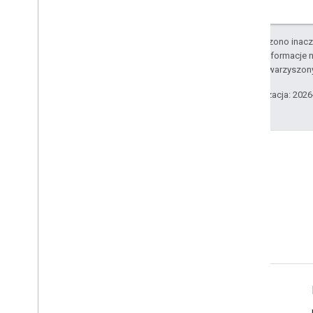
O ile nie stwierdzono inacze
Szczegółowe informacje n
podmiotów stowarzyszon
Ostatnia aktualizacja: 202
Blog
Przeczytaj bloga Google
Workspace Developers
Google Workspace dla programistów