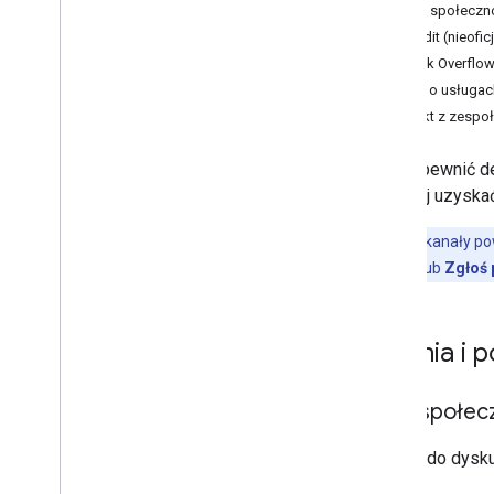
Fora społeczno
Reddit (nieofic
Stack Overflo
Opinie o usługa
Kontakt z zesp
Aby zapewnić de
najlepiej uzysk
Uwaga:
te kanały p
linków
Opinie
lub
Zgłoś
Pytania i 
Fora społecz
Dołącz do dysku