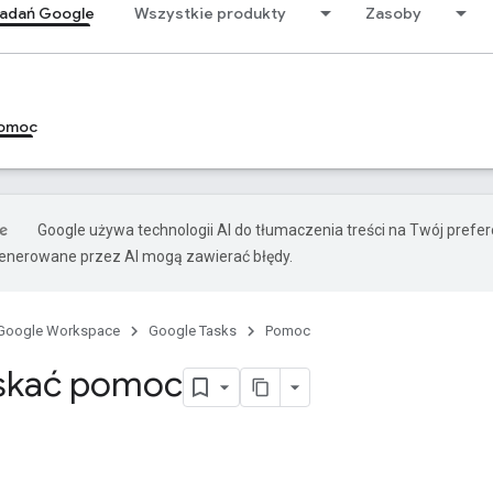
zadań Google
Wszystkie produkty
Zasoby
omoc
Google używa technologii AI do tłumaczenia treści na Twój prefe
nerowane przez AI mogą zawierać błędy.
Google Workspace
Google Tasks
Pomoc
yskać pomoc