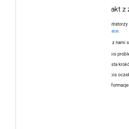
Kontakt z
Administratorz
Workspace
.
Gdy się z nami s
opis probl
Lista krok
Opis oczek
Informacje