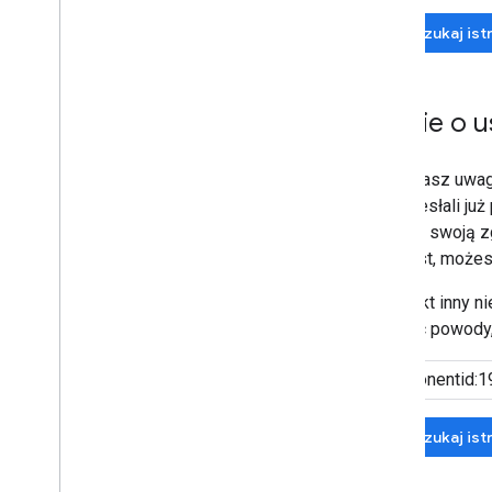
Wyszukaj ist
Opinie o 
Jeśli masz uwagi
nie przesłali ju
wyrazić swoją z
kontekst, możes
Jeśli nikt inny 
podając powody,
Wyszukaj istn