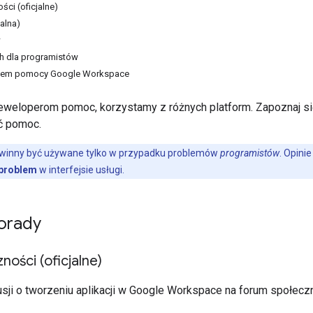
ści (oficjalne)
jalna)
w
ch dla programistów
ołem pomocy Google Workspace
weloperom pomoc, korzystamy z różnych platform. Zapoznaj się 
ać pomoc.
owinny być używane tylko w przypadku problemów
programistów
. Opini
 problem
w interfejsie usługi.
porady
ności (oficjalne)
sji o tworzeniu aplikacji w Google Workspace na forum społecz