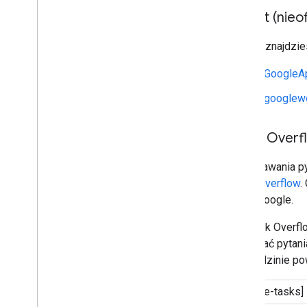
Reddit (nieof
Pomoc znajdzie
r/GoogleA
r/googlew
Stack Overf
Do zadawania py
Stack Overflow
.
konta Google.
Na Stack Overfl
oznaczać pytani
w dziedzinie po