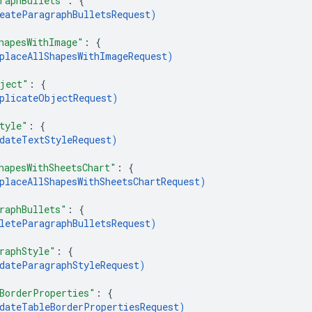
raphBullets"
: 
{
eateParagraphBulletsRequest
)
hapesWithImage"
: 
{
placeAllShapesWithImageRequest
)
ject"
: 
{
plicateObjectRequest
)
tyle"
: 
{
dateTextStyleRequest
)
hapesWithSheetsChart"
: 
{
placeAllShapesWithSheetsChartRequest
)
raphBullets"
: 
{
leteParagraphBulletsRequest
)
raphStyle"
: 
{
dateParagraphStyleRequest
)
BorderProperties"
: 
{
dateTableBorderPropertiesRequest
)