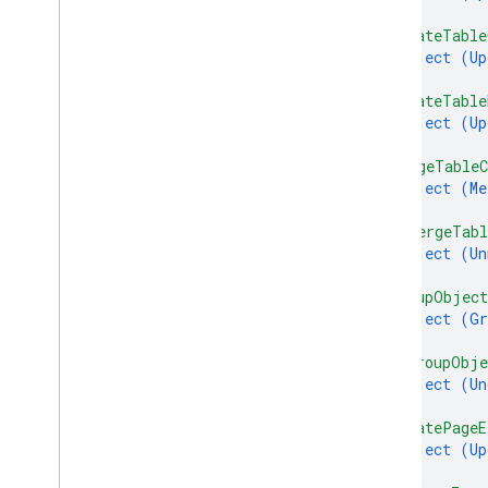
}
,
"updateTable
object (
Up
}
,
"updateTable
object (
Up
}
,
"mergeTableC
object (
Me
}
,
"unmergeTabl
object (
Un
}
,
"groupObjec
object (
Gr
}
,
"ungroupObje
object (
Un
}
,
"updatePageE
object (
Up
}
,