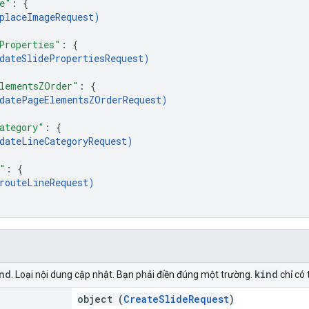
e"
: 
{
placeImageRequest
)
Properties"
: 
{
dateSlidePropertiesRequest
)
lementsZOrder"
: 
{
datePageElementsZOrderRequest
)
ategory"
: 
{
dateLineCategoryRequest
)
"
: 
{
routeLineRequest
)
nd
kind
. Loại nội dung cập nhật. Bạn phải điền đúng một trường.
chỉ có 
object (
CreateSlideRequest
)