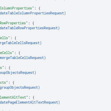
ColumnProperties"
: 
{
dateTableColumnPropertiesRequest
)
RowProperties"
: 
{
dateTableRowPropertiesRequest
)
ells"
: 
{
rgeTableCellsRequest
)
eCells"
: 
{
mergeTableCellsRequest
)
ts"
: 
{
oupObjectsRequest
)
cts"
: 
{
groupObjectsRequest
)
lementAltText"
: 
{
datePageElementAltTextRequest
)