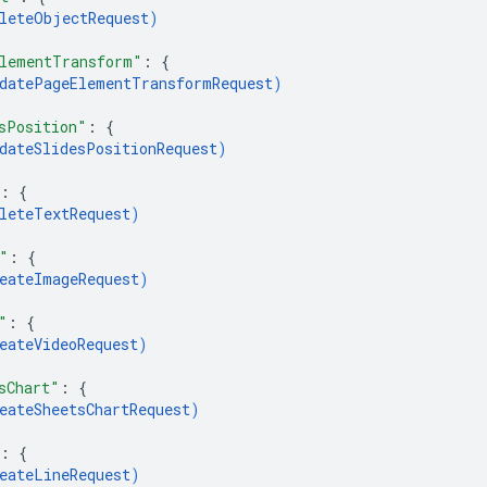
leteObjectRequest
)
lementTransform"
: 
{
datePageElementTransformRequest
)
sPosition"
: 
{
dateSlidesPositionRequest
)
: 
{
leteTextRequest
)
"
: 
{
eateImageRequest
)
"
: 
{
eateVideoRequest
)
sChart"
: 
{
eateSheetsChartRequest
)
: 
{
eateLineRequest
)