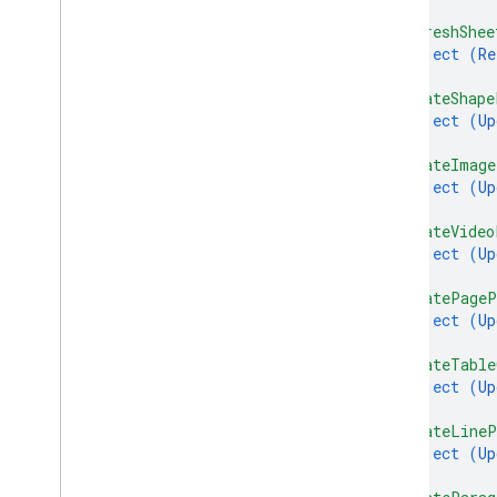
}
,
"refreshShee
object (
Re
}
,
"updateShape
object (
Up
}
,
"updateImage
object (
Up
}
,
"updateVideo
object (
Up
}
,
"updatePageP
object (
Up
}
,
"updateTable
object (
Up
}
,
"updateLineP
object (
Up
}
,