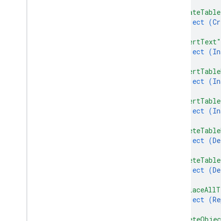
}
,
"createTable
object (
Cr
}
,
"insertText"
object (
In
}
,
"insertTable
object (
In
}
,
"insertTable
object (
In
}
,
"deleteTable
object (
De
}
,
"deleteTable
object (
De
}
,
"replaceAllT
object (
Re
}
,
"deleteObje