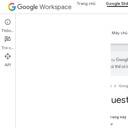
Trang chủ
Google Sli
Workspace
Google Slides
Thông tin
Tổng quan
Hướng dẫn
Tài liệu tham khảo
Máy chủ
Trò chuyện
API
bằng AI có thể có l
API Google Trang trình bày
v1
Trang chủ
Goog
Tổng quan
Reques
Tài nguyên REST
bản trình bày
Tổng quan
Trên trang này
batch
Update
Yêu cầu
Tổng quan