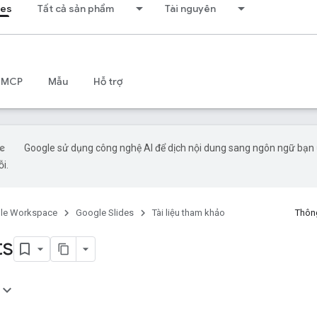
des
Tất cả sản phẩm
Tài nguyên
 MCP
Mẫu
Hỗ trợ
Google sử dụng công nghệ AI để dịch nội dung sang ngôn ngữ bạn ư
ỗi.
le Workspace
Google Slides
Tài liệu tham khảo
Thông
ts