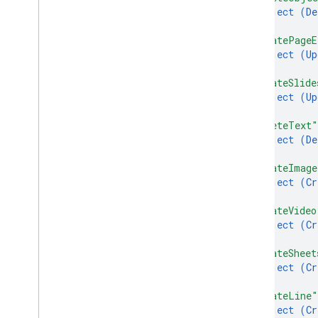
object (
De
}
,
"updatePageE
object (
Up
}
,
"updateSlide
object (
Up
}
,
"deleteText"
object (
De
}
,
"createImage
object (
Cr
}
,
"createVideo
object (
Cr
}
,
"createSheet
object (
Cr
}
,
"createLine"
object (
Cr