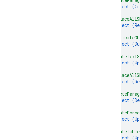
"createParag
object (
Cr
}
,
"replaceAllS
object (
Re
}
,
"duplicateOb
object (
Du
}
,
"updateTextS
object (
Up
}
,
"replaceAllS
object (
Re
}
,
"deleteParag
object (
De
}
,
"updateParag
object (
Up
}
,
"updateTable
object (
Up