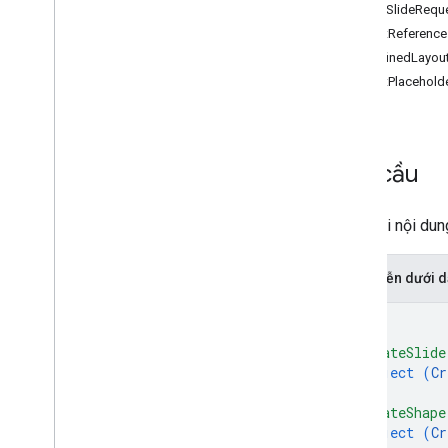
CreateSlideRequ
Yêu cầu
LayoutReference
Số lượng video phản hồi
PredefinedLayou
create
LayoutPlacehold
get
Bản trình bày
.
trang
Loại
Yêu cầu
Phương diện
Quy mô
Đơn vị
Một loại nội dun
Thư viện ứng dụng
Hạn mức sử dụng
Biểu diễn dưới
{
"createSlide
object (
Cr
}
,
"createShape
object (
Cr