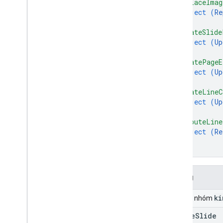
"replaceImag
object (
Re
}
,
"updateSlide
object (
Up
}
,
"updatePageE
object (
Up
}
,
"updateLineC
object (
Up
}
,
"rerouteLine
object (
Re
}
}
Trường
ki
Trường nhóm
create
Slide