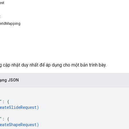
est
t
erIdMapping
g cập nhật duy nhất để áp dụng cho một bản trình bày.
 dạng JSON
"
: 
{
eateSlideRequest
)
"
: 
{
eateShapeRequest
)