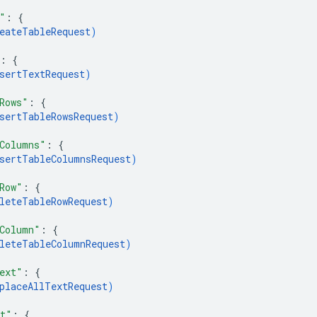
"
: 
{
eateTableRequest
)
: 
{
sertTextRequest
)
Rows"
: 
{
sertTableRowsRequest
)
Columns"
: 
{
sertTableColumnsRequest
)
Row"
: 
{
leteTableRowRequest
)
Column"
: 
{
leteTableColumnRequest
)
ext"
: 
{
placeAllTextRequest
)
ct"
: 
{