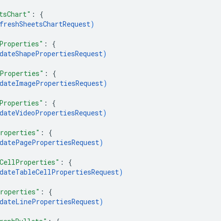
tsChart"
: 
{
freshSheetsChartRequest
)
Properties"
: 
{
dateShapePropertiesRequest
)
Properties"
: 
{
dateImagePropertiesRequest
)
Properties"
: 
{
dateVideoPropertiesRequest
)
roperties"
: 
{
datePagePropertiesRequest
)
CellProperties"
: 
{
dateTableCellPropertiesRequest
)
roperties"
: 
{
dateLinePropertiesRequest
)