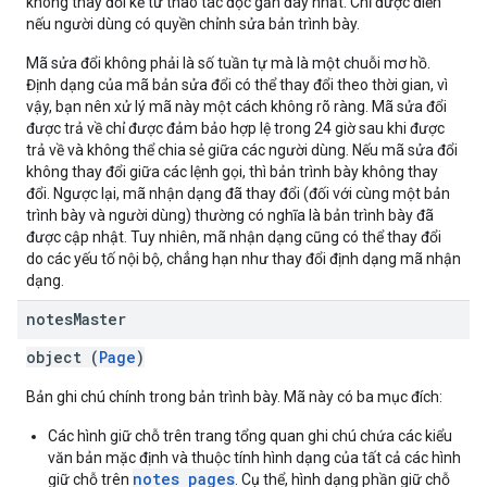
không thay đổi kể từ thao tác đọc gần đây nhất. Chỉ được điền
nếu người dùng có quyền chỉnh sửa bản trình bày.
Mã sửa đổi không phải là số tuần tự mà là một chuỗi mơ hồ.
Định dạng của mã bản sửa đổi có thể thay đổi theo thời gian, vì
vậy, bạn nên xử lý mã này một cách không rõ ràng. Mã sửa đổi
được trả về chỉ được đảm bảo hợp lệ trong 24 giờ sau khi được
trả về và không thể chia sẻ giữa các người dùng. Nếu mã sửa đổi
không thay đổi giữa các lệnh gọi, thì bản trình bày không thay
đổi. Ngược lại, mã nhận dạng đã thay đổi (đối với cùng một bản
trình bày và người dùng) thường có nghĩa là bản trình bày đã
được cập nhật. Tuy nhiên, mã nhận dạng cũng có thể thay đổi
do các yếu tố nội bộ, chẳng hạn như thay đổi định dạng mã nhận
dạng.
notes
Master
object (
Page
)
Bản ghi chú chính trong bản trình bày. Mã này có ba mục đích:
Các hình giữ chỗ trên trang tổng quan ghi chú chứa các kiểu
văn bản mặc định và thuộc tính hình dạng của tất cả các hình
notes pages
giữ chỗ trên
. Cụ thể, hình dạng phần giữ chỗ