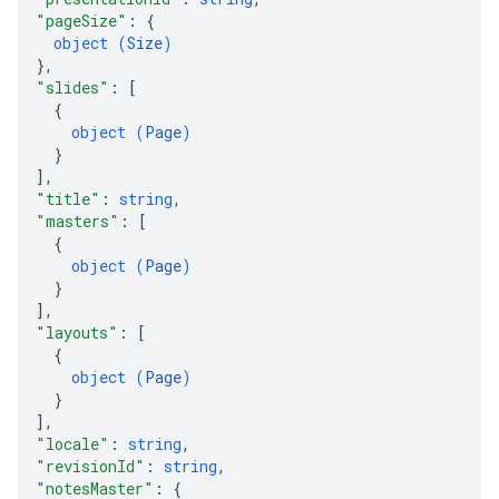
"pageSize"
: 
{
object (
Size
)
}
,
"slides"
: 
[
{
object (
Page
)
}
]
,
"title"
: 
string
,
"masters"
: 
[
{
object (
Page
)
}
]
,
"layouts"
: 
[
{
object (
Page
)
}
]
,
"locale"
: 
string
,
"revisionId"
: 
string
,
"notesMaster"
: 
{