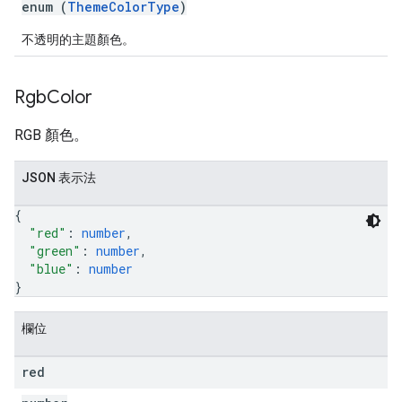
enum (
ThemeColorType
)
不透明的主題顏色。
Rgb
Color
RGB 顏色。
JSON 表示法
{
"red"
: 
number
,
"green"
: 
number
,
"blue"
: 
number
}
欄位
red