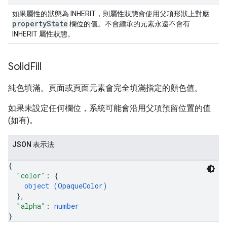
如果屬性的狀態為 INHERIT，則屬性狀態會使用父項形狀上對應
property
State
欄位的值。不會繼承的元素永遠不會有
INHERIT 屬性狀態。
Solid
Fill
純色填滿。頁面或頁面元素會完全填滿指定的顏色值。
如果未設定任何欄位，系統可能會沿用父項預留位置的值
(如有)。
JSON 表示法
{
"color"
: 
{
object (
OpaqueColor
)
}
,
"alpha"
: 
number
}