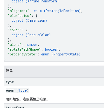
object (
AffineTransform
)
}
,
"alignment"
: 
enum (
RectanglePosition
)
,
"blurRadius"
: 
{
object (
Dimension
)
}
,
"color"
: 
{
object (
OpaqueColor
)
}
,
"alpha"
: 
number
,
"rotateWithShape"
: 
boolean
,
"propertyState"
: 
enum (
PropertyState
)
}
欄位
type
enum (
Type
)
陰影類型。這個屬性是唯讀。
transform