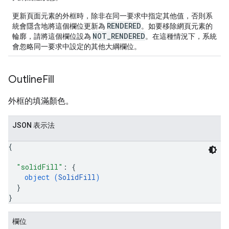
更新頁面元素的外框時，除非在同一要求中指定其他值，否則系
RENDERED
統會隱含地將這個欄位更新為
。如要移除網頁元素的
NOT_RENDERED
輪廓，請將這個欄位設為
。在這種情況下，系統
會忽略同一要求中設定的其他大綱欄位。
Outline
Fill
外框的填滿顏色。
JSON 表示法
{
"solidFill"
: 
{
object (
SolidFill
)
}
}
欄位