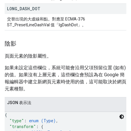
LONG
_
DASH
_
DOT
交替出現的大虛線和點。對應至 ECMA-376
ST_PresetLineDashVal 值「lgDashDot」。
陰影
頁面元素的陰影屬性。
如果未設定這些欄位，系統可能會沿用父項預留位置 (如有)
的值。如果沒有上層元素，這些欄位會預設為在 Google 簡
報編輯器中建立新網頁元素時使用的值，這可能取決於網頁
元素種類。
JSON 表示法
{
"type"
: 
enum (
Type
)
,
"transform"
: 
{