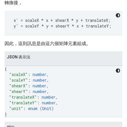
轉換後，
 x' = scaleX * x + shearX * y + translateX;

因此，這則訊息是由這六個矩陣元素組成。
JSON 表示法
{
"scaleX"
: 
number
,
"scaleY"
: 
number
,
"shearX"
: 
number
,
"shearY"
: 
number
,
"translateX"
: 
number
,
"translateY"
: 
number
,
"unit"
: 
enum (
Unit
)
}