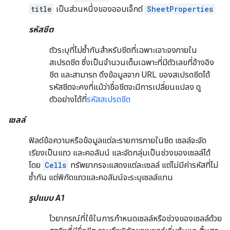
title
เป็นส่วนหนึ่งของออบเจ็กต์
SheetProperties
รหัสชีต
ตัวระบุที่ไม่ซ้ำกันสำหรับชีตที่เฉพาะเจาะจงภายใน
สเปรดชีต ซึ่งเป็นจำนวนเต็มเฉพาะที่มีตัวเลขที่อ้างอิง
ชีต และสามารถ ดึงข้อมูลจาก URL ของสเปรดชีตได้
รหัสชีตจะคงที่แม้ว่าชื่อชีตจะมีการเปลี่ยนแปลง ดู
ตัวอย่างได้ที่
รหัสสเปรดชีต
เซลล์
ฟิลด์ข้อความหรือข้อมูลแต่ละรายการภายในชีต เซลล์จะจัด
เรียงเป็นแถว และคอลัมน์ และจัดกลุ่มเป็นช่วงของเซลล์ได้
โดย
Cells
ทรัพยากรจะแสดงแต่ละเซลล์ แต่ไม่มีค่ารหัสที่ไม่
ซ้ำกัน แต่พิกัดแถวและคอลัมน์จะระบุเซลล์แทน
รูปแบบ A1
ไวยากรณ์ที่ใช้ในการกำหนดเซลล์หรือช่วงของเซลล์ด้วย