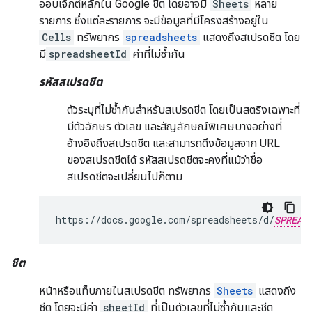
ออบเจ็กต์หลักใน Google ชีต โดยอาจมี
Sheets
หลาย
รายการ ซึ่งแต่ละรายการ จะมีข้อมูลที่มีโครงสร้างอยู่ใน
Cells
ทรัพยากร
spreadsheets
แสดงถึงสเปรดชีต โดย
มี
spreadsheetId
ค่าที่ไม่ซ้ำกัน
รหัสสเปรดชีต
ตัวระบุที่ไม่ซ้ำกันสำหรับสเปรดชีต โดยเป็นสตริงเฉพาะที่
มีตัวอักษร ตัวเลข และสัญลักษณ์พิเศษบางอย่างที่
อ้างอิงถึงสเปรดชีต และสามารถดึงข้อมูลจาก URL
ของสเปรดชีตได้ รหัสสเปรดชีตจะคงที่แม้ว่าชื่อ
สเปรดชีตจะเปลี่ยนไปก็ตาม
https://docs.google.com/spreadsheets/d/
SPREAD
ชีต
หน้าหรือแท็บภายในสเปรดชีต ทรัพยากร
Sheets
แสดงถึง
ชีต โดยจะมีค่า
sheetId
ที่เป็นตัวเลขที่ไม่ซ้ำกันและชีต