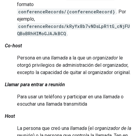
formato
conferenceRecords/{conferenceRecord}
. Por
ejemplo,
conferenceRecords/kRyYx8b7vNDsLpR1tG_cNjFU
QBoBRhHIMoGJAJkBCQ
.
Co-host
Persona en una
llamada
a la que un
organizador
le
otorgó privilegios de administración del organizador,
excepto la capacidad de quitar al organizador original.
Llamar para entrar a reunión
Para usar un teléfono y participar en una
llamada
o
escuchar una llamada transmitida
Host
La persona que creó una
llamada
(el
organizador de la
reunión
) o la persona que controla la llamada. Ten en