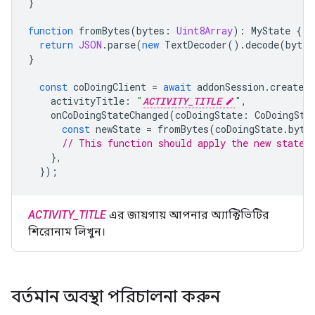
}
function
fromBytes
(
bytes
:
Uint8Array
)
:
MyState
{
return
JSON
.
parse
(
new
TextDecoder
().
decode
(
bytes
}
const
coDoingClient
=
await
addonSession
.
createCo
activityTitle
:
"
ACTIVITY_TITLE
"
,
onCoDoingStateChanged
(
coDoingState
:
CoDoingSta
const
newState
=
fromBytes
(
coDoingState
.
byte
// This function should apply the new state 
},
});
ACTIVITY_TITLE
এর জায়গায় আপনার অ্যাক্টিভিটির
শিরোনাম লিখুন।
বর্তমান অবস্থা পরিচালনা করুন