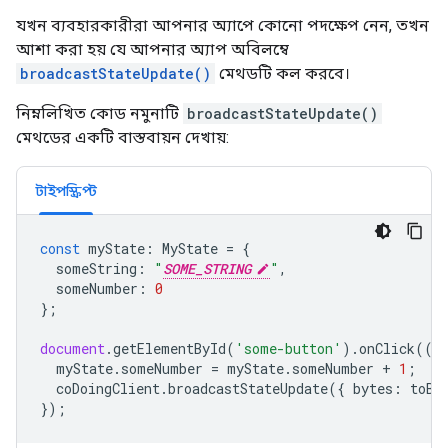
যখন ব্যবহারকারীরা আপনার অ্যাপে কোনো পদক্ষেপ নেন, তখন
আশা করা হয় যে আপনার অ্যাপ অবিলম্বে
broadcastStateUpdate()
মেথডটি কল করবে।
নিম্নলিখিত কোড নমুনাটি
broadcastStateUpdate()
মেথডের একটি বাস্তবায়ন দেখায়:
টাইপস্ক্রিপ্ট
const
myState
:
MyState
=
{
someString
:
"
SOME_STRING
"
,
someNumber
:
0
};
document
.
getElementById
(
'some-button'
).
onClick
(()
myState
.
someNumber
=
myState
.
someNumber
+
1
;
coDoingClient
.
broadcastStateUpdate
({
bytes
:
toBy
});