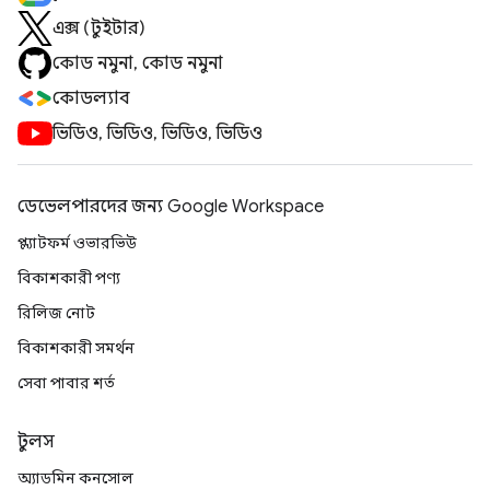
এক্স (টুইটার)
কোড নমুনা, কোড নমুনা
কোডল্যাব
ভিডিও, ভিডিও, ভিডিও, ভিডিও
ডেভেলপারদের জন্য Google Workspace
প্ল্যাটফর্ম ওভারভিউ
বিকাশকারী পণ্য
রিলিজ নোট
বিকাশকারী সমর্থন
সেবা পাবার শর্ত
টুলস
অ্যাডমিন কনসোল