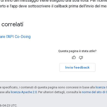
o di invio del messaggio viene eseguito una sola volta. Per ricev
rto e l'app deve sottoscrivere il callback prima dell'invio del m
correlati
are l'API Co-Doing
Questa pagina è stata utile?
Invia feedback
specificato, i contenuti di questa pagina sono concessi in base alla
licenza 
ase alla
licenza Apache 2.0
. Per ulteriori dettagli, consulta le
norme del sito di
6-04-23 UTC.