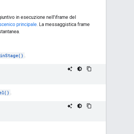
untivo in esecuzione nell'iframe del
scenico principale
. La messaggistica frame
stantanea.
inStage()
.
el()
.