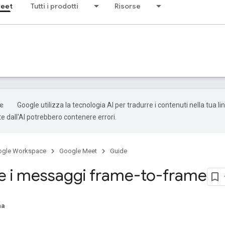
Meet
Tutti i prodotti
Risorse
Google utilizza la tecnologia AI per tradurre i contenuti nella tua li
e dall'AI potrebbero contenere errori.
ogle Workspace
Google Meet
Guide
are i messaggi frame-to-frame
na