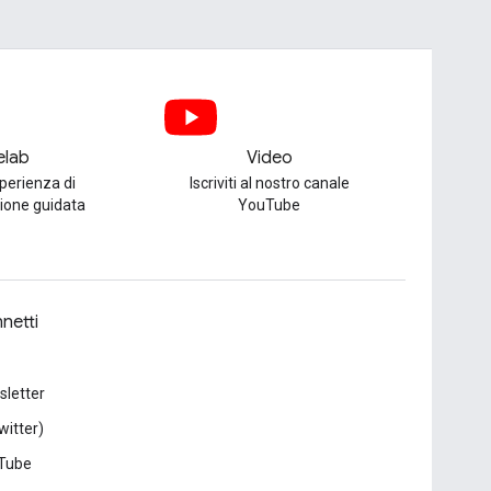
elab
Video
perienza di
Iscriviti al nostro canale
one guidata
YouTube
netti
letter
witter)
Tube