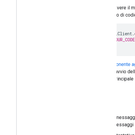
Lavorare con gli spazi per le riunioni
Per ricevere il 
Organizza conferenze
esempio di codi
Collabora con i partecipanti
Utilizza gli artefatti
sidePanelClient
.
Rispondere agli eventi da Meet
// YOUR_CODE
Tutorial
});
API Meet Media
Panoramica dell'API Meet Media
Il
componente ag
Per iniziare
Dopo l'avvio dell'
Guide rapide
palco principale
Sviluppo
Risolvere i problemi e correggere gli
errori
Note
API Meet e
CDN on-premise
I messaggi
Utilizzare l'API Meet e
CDN on-premise
messaggi o
Hardware Meet