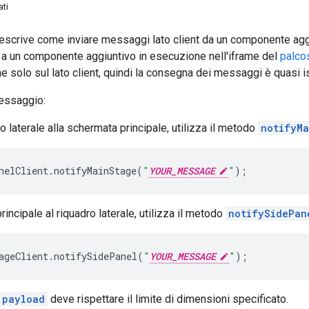
ati
scrive come inviare messaggi lato client da un componente aggi
a un componente aggiuntivo in esecuzione nell'iframe del
palco
e solo sul lato client, quindi la consegna dei messaggi è quasi i
messaggio:
o laterale alla schermata principale, utilizza il metodo
notifyMa
nelClient
.
notifyMainStage
(
"
YOUR_MESSAGE
"
);
rincipale al riquadro laterale, utilizza il metodo
notifySidePan
ageClient
.
notifySidePanel
(
"
YOUR_MESSAGE
"
);
payload
deve rispettare il limite di dimensioni specificato.