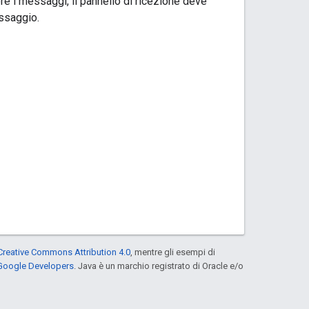
ere i messaggi, il pannello di ricezione deve
essaggio.
Creative Commons Attribution 4.0
, mentre gli esempi di
 Google Developers
. Java è un marchio registrato di Oracle e/o