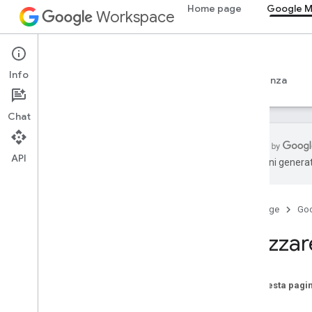
Home page
Google 
Workspace
Google Meet
Info
Panoramica
Guide
Riferimento
Assistenza
Chat
API
traduzioni generat
Panoramica
Per iniziare
Home page
Go
Configura il consenso OAuth
Utilizz
SDK dei componenti aggiuntivi di
Meet per il web
Panoramica
Su questa pagi
Sviluppo
Note
Tecniche e best practice