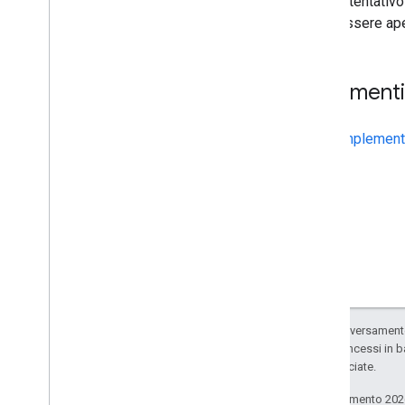
Il tentativ
Specifica dell'API UVC XU
essere ape
Argomenti 
Implement
Salvo quando diversamente 
codice sono concessi in b
delle sue consociate.
Ultimo aggiornamento 202