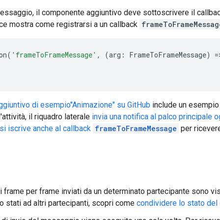
messaggio, il componente aggiuntivo deve sottoscrivere il callba
ce mostra come registrarsi a un callback
frameToFrameMessag
on
(
'frameToFrameMessage'
,
(
arg
:
FrameToFrameMessage
)
=
giuntivo di esempio"Animazione" su GitHub
include un esempio 
attività, il riquadro laterale
invia una notifica al palco principale 
si iscrive anche al callback
frameToFrameMessage
per ricevere
 frame per frame inviati da un determinato partecipante sono vis
 stati ad altri partecipanti, scopri come
condividere lo stato de