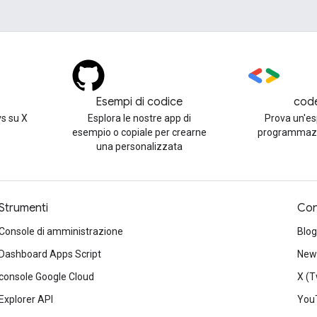
Esempi di codice
cod
s su X
Esplora le nostre app di
Prova un'es
esempio o copiale per crearne
programmazi
una personalizzata
Strumenti
Con
Console di amministrazione
Blog
Dashboard Apps Script
News
console Google Cloud
X (T
Explorer API
You