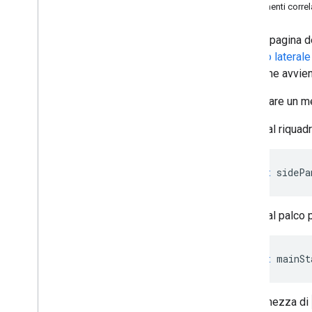
Argomenti correl
Gestisci gli oggetti client
Sicurezza aggiuntiva
Questa pagina de
Chiedi informazioni sulla riunione
riquadro laterale
Utilizzare i messaggi frame-to-
per frame avvien
frame
Scegliere un metodo di condivisione
Per inviare un 
dei contenuti
Gestire i metodi di accesso per il
Dal riquadr
componente aggiuntivo
Gestire gli strumenti per sviluppatori
per i componenti aggiuntivi di Meet
await
sidePa
Implementa l'API Co-Doing
Implementare l'API Co-Watching
Best practice
Dal palco p
Risoluzione dei problemi
await
mainSt
API REST di Meet
Panoramica
Guida rapida
La lunghezza di
Autenticazione con Meet