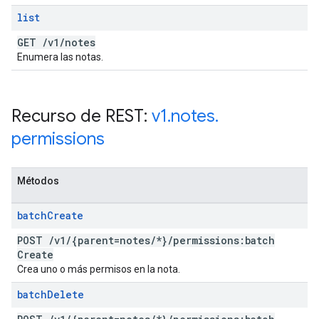
list
GET
/
v1
/
notes
Enumera las notas.
Recurso de REST:
v1
.
notes
.
permissions
Métodos
batch
Create
POST
/
v1
/
{parent=notes
/
*}
/
permissions:batch
Create
Crea uno o más permisos en la nota.
batch
Delete