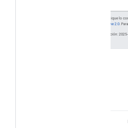
Salvo que se indique lo con
la
licencia Apache 2.0
. Par
Última actualización: 2025
Blog
Lea el blog de Google
Workspace Developers
Google Workspace for Developers