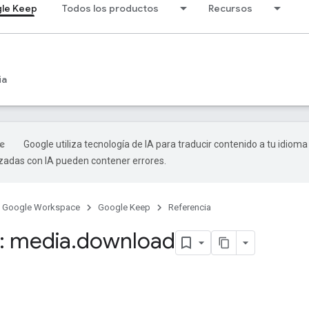
le Keep
Todos los productos
Recursos
ia
Google utiliza tecnología de IA para traducir contenido a tu idioma
izadas con IA pueden contener errores.
Google Workspace
Google Keep
Referencia
: media
.
download