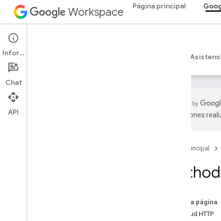
Página principal
Goog
Workspace
Google Keep
Información
Descripción general
Guías
Referencia
Asistenc
Chat
API
traducciones real
API de Keep
v1
Página principal
Descripción general
Method
Recursos de REST
media
Descripción general
En esta página
download
Solicitud HTTP
notas