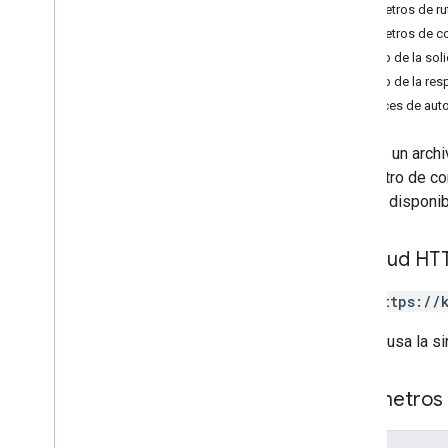
Parámetros de ru
permisos
.
Parámetros de c
Cuerpo de la soli
Cuerpo de la res
Alcances de auto
Obtiene un archi
parámetro de con
no está disponib
Solicitud HT
GET https://
La URL usa la si
Parámetros 