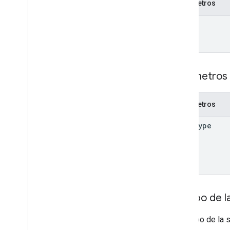
Parámetros
name
Parámetros 
Parámetros
mime
Type
Cuerpo de la
El cuerpo de la 