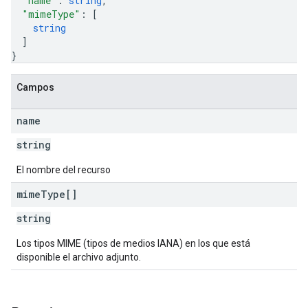
"name"
: 
string
,
"mimeType"
: 
[
string
]
}
Campos
name
string
El nombre del recurso
mime
Type[]
string
Los tipos MIME (tipos de medios IANA) en los que está
disponible el archivo adjunto.