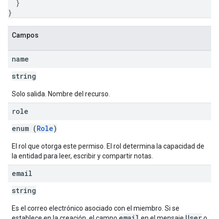
}
}
Campos
name
string
Solo salida. Nombre del recurso.
role
enum (
Role
)
El rol que otorga este permiso. El rol determina la capacidad de
la entidad para leer, escribir y compartir notas.
email
string
Es el correo electrónico asociado con el miembro. Si se
email
User
establece en la creación, el campo
en el mensaje
o