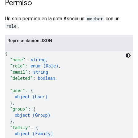
Permiso
Un solo permiso en la nota Asocia un
member
con un
role
.
Representación JSON
{
"name"
: 
string
,
"role"
: 
enum (
Role
)
,
"email"
: 
string
,
"deleted"
: 
boolean
,
"user"
: 
{
object (
User
)
}
,
"group"
: 
{
object (
Group
)
}
,
"family"
: 
{
object (
Family
)