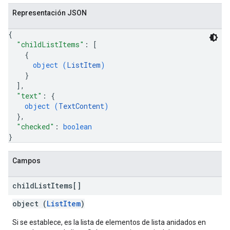
Representación JSON
{
"childListItems"
: 
[
{
object (
ListItem
)
}
]
,
"text"
: 
{
object (
TextContent
)
}
,
"checked"
: 
boolean
}
Campos
child
List
Items[]
object (
ListItem
)
Si se establece, es la lista de elementos de lista anidados en