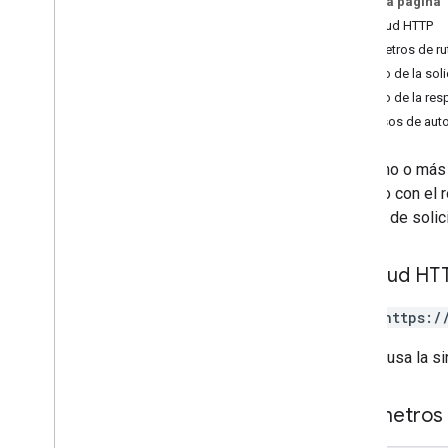
En esta página
batch
Create
Solicitud HTTP
batch
Delete
Parámetros de ru
Cuerpo de la soli
Cuerpo de la res
Permisos de auto
Borra uno o más
permiso con el 
un error de soli
Solicitud HT
POST https:/
La URL usa la si
Parámetros 