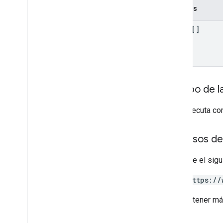
Campos
names[]
Cuerpo de l
Si se ejecuta co
Permisos de
Requiere el sigu
https://
Para obtener má