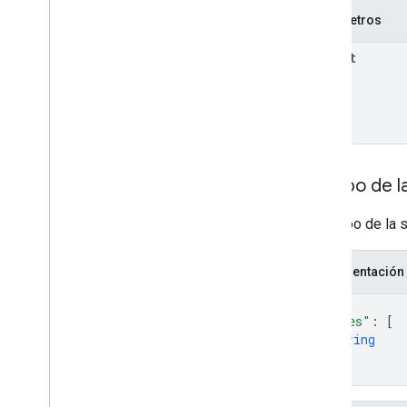
Parámetros
parent
Cuerpo de la
El cuerpo de la s
Representación
{
"names"
: 
[
string
]
}