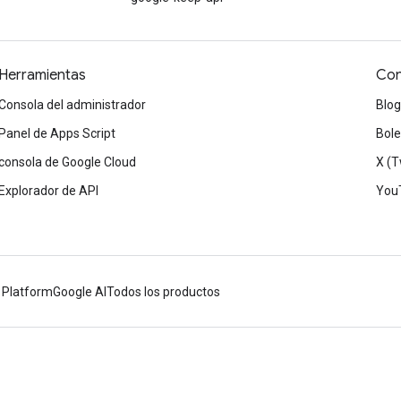
Herramientas
Con
Consola del administrador
Blog
Panel de Apps Script
Bole
consola de Google Cloud
X (T
Explorador de API
You
 Platform
Google AI
Todos los productos