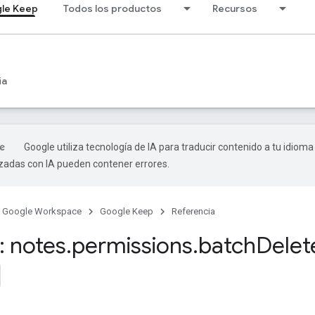
le Keep
Todos los productos
Recursos
ia
Google utiliza tecnología de IA para traducir contenido a tu idioma
izadas con IA pueden contener errores.
Google Workspace
Google Keep
Referencia
 notes
.
permissions
.
batch
Delet