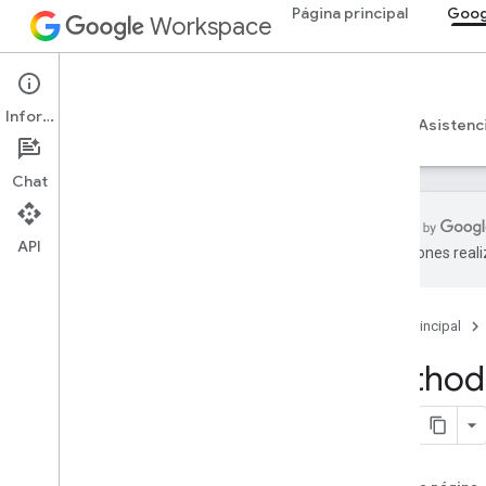
Página principal
Goog
Workspace
Google Keep
Información
Descripción general
Guías
Referencia
Asistenc
Chat
API
traducciones real
API de Keep
v1
Página principal
Descripción general
Method:
Recursos de REST
media
notas
permisos
.
Descripción general