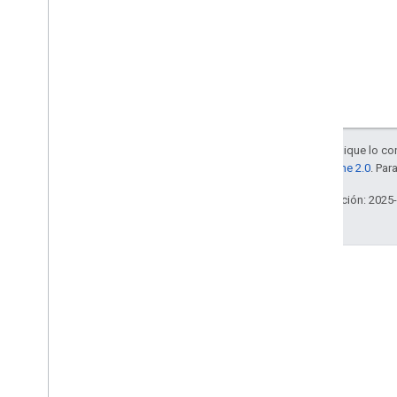
Salvo que se indique lo con
la
licencia Apache 2.0
. Par
Última actualización: 2025
Blog
Lea el blog de Google
Workspace Developers