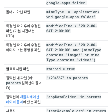
google-apps
.
folder'
mime
Type != 'application
/
폴더가 아닌 파일
vnd
.
google-apps
.
folder'
modified
Time > '2012-06-
특정 날짜 이후에 수정된
04T12:00:00'
파일 (기본 시간대는
UTC)
modified
Time > '2012-06-
특정 날짜 이후에 수정된
04T12:00:00' and (mime
Type
이미지 또는 동영상 파일
contains 'image
/
' or mime
Type contains 'video
/
')
starred = true
별표표시된 파일
'1234567' in parents
컬렉션 내 파일 (예:
parents
컬렉션의 폴더
ID)
'app
Data
Folder' in parents
컬렉션의
애플리케이션
데이터 폴더
에 있는 파일
'test@example
.
org' in owners
사용자