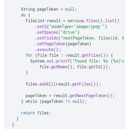
String
pageToken
=
null
;
do
{
FileList
result
=
service
.
files
().
list
()
.
setQ
(
"mimeType='image/jpeg'"
)
.
setSpaces
(
"drive"
)
.
setFields
(
"nextPageToken, files(id, ti
.
setPageToken
(
pageToken
)
.
execute
();
for
(
File
file
:
result
.
getFiles
())
{
System
.
out
.
printf
(
"Found file: %s (%s)\n"
file
.
getName
(),
file
.
getId
());
}
files
.
addAll
(
result
.
getFiles
());
pageToken
=
result
.
getNextPageToken
();
}
while
(
pageToken
!=
null
);
return
files
;
}
}