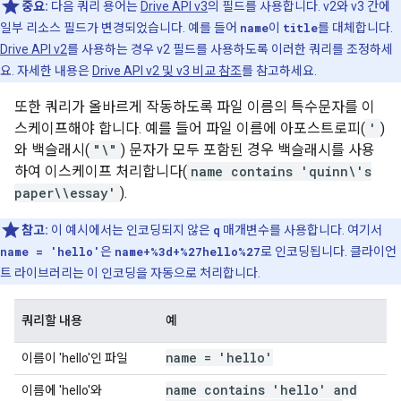
중요:
다음 쿼리 용어는
Drive API v3
의 필드를 사용합니다. v2와 v3 간에
일부 리소스 필드가 변경되었습니다. 예를 들어
name
이
title
를 대체합니다.
Drive API v2
를 사용하는 경우 v2 필드를 사용하도록 이러한 쿼리를 조정하세
요. 자세한 내용은
Drive API v2 및 v3 비교 참조
를 참고하세요.
또한 쿼리가 올바르게 작동하도록 파일 이름의 특수문자를 이
스케이프해야 합니다. 예를 들어 파일 이름에 아포스트로피(
'
)
와 백슬래시(
"\"
) 문자가 모두 포함된 경우 백슬래시를 사용
하여 이스케이프 처리합니다(
name contains 'quinn\'s
paper\\essay'
).
참고:
이 예시에서는 인코딩되지 않은
q
매개변수를 사용합니다. 여기서
name = 'hello'
은
name+%3d+%27hello%27
로 인코딩됩니다. 클라이언
트 라이브러리는 이 인코딩을 자동으로 처리합니다.
쿼리할 내용
예
name = 'hello'
이름이 'hello'인 파일
name contains 'hello' and
이름에 'hello'와