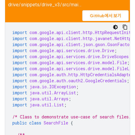
drive/snippets/drive_v3/src/main/java/SearchFile.java
GitHub에서 보기
import
com.google.api.client.http.HttpRequestIniti
import
com.google.api.client.http.javanet.NetHttpT
import
com.google.api.client.json.gson.GsonFactory
import
com.google.api.services.drive.Drive
;
import
com.google.api.services.drive.DriveScopes
;
import
com.google.api.services.drive.model.File
;
import
com.google.api.services.drive.model.FileLis
import
com.google.auth.http.HttpCredentialsAdapter
import
com.google.auth.oauth2.GoogleCredentials
;
import
java.io.IOException
;
import
java.util.ArrayList
;
import
java.util.Arrays
;
import
java.util.List
;
/* Class to demonstrate use-case of search files. 
public
class
SearchFile
{
/**