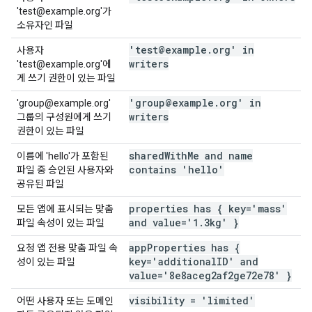
'test@example.org'가
소유자인 파일
'test@example
.
org' in
사용자
writers
'test@example.org'에
게 쓰기 권한이 있는 파일
'group@example
.
org' in
'group@example.org'
writers
그룹의 구성원에게 쓰기
권한이 있는 파일
shared
With
Me and name
이름에 'hello'가 포함된
contains 'hello'
파일 중 승인된 사용자와
공유된 파일
properties has { key='mass'
모든 앱에 표시되는 맞춤
and value='1
.
3kg' }
파일 속성이 있는 파일
app
Properties has {
요청 앱 전용 맞춤 파일 속
key='additional
ID' and
성이 있는 파일
value='8e8aceg2af2ge72e78' }
visibility = 'limited'
어떤 사용자 또는 도메인