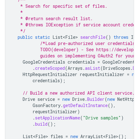
   * Search for specific set of files.
   *
   * @return search result list.
   * @throws IOException if service account creden
   */
public
static
List<File>
searchFile
()
throws
IOE
/*Load pre-authorized user credentials 
           TODO(developer) - See https://developer
           guides on implementing OAuth2 for your 
GoogleCredentials
credentials
=
GoogleCredenti
.
createScoped
(
Arrays
.
asList
(
DriveScopes
.
DR
HttpRequestInitializer
requestInitializer
=
ne
credentials
);
// Build a new authorized API client service.
Drive
service
=
new
Drive
.
Builder
(
new
NetHttpT
GsonFactory
.
getDefaultInstance
(),
requestInitializer
)
.
setApplicationName
(
"Drive samples"
)
.
build
();
List<File>
files
=
new
ArrayList<File>
();