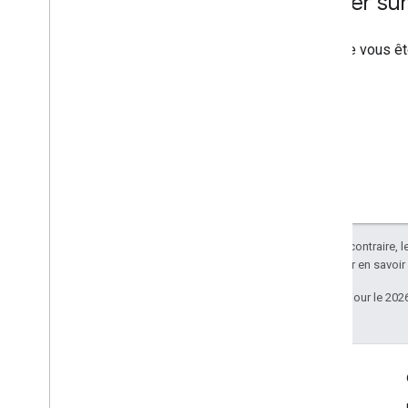
Publier s
Lorsque vous êt
Sauf indication contraire, 
Apache 2.0
. Pour en savoir
Dernière mise à jour le 202
Échanger