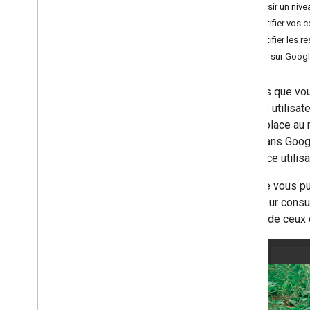
Choisir un nivea
Gérer les fichiers et les dossiers
Identifier vos 
Recueillir des informations sur les
Identifier les 
utilisateurs
Publier sur Goo
Gérer les modifications
Utiliser les événements Drive
Intégrer l'interface utilisateur Drive
Une fois que vou
Intégrer des widgets Drive à votre
d'autres utilisa
application Web
Marketplace au n
Intégrer les Drive partagés
Drive dans Goog
Gérer les libellés
l'interface utilis
Techniques et bonnes pratiques
Dépannage
Lorsque vous pub
Publier votre application Drive
utilisateur consu
Utiliser la marque Google Drive
est l'un de ceux
Commercialiser et faire connaître
votre application
Publier votre application Drive
Migrer vers l'API Drive v3