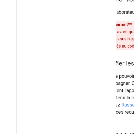
Les collaborate
**Avertissement**
du projet Cloud avant qu
organisation. Si vous n'
perdre tout accès au cod
Identifier l
Avant de pouvoir
l'accompagner. C
définissent l'ap
Pour obtenir la 
consultez
Rasse
ressources requ