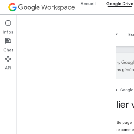
Accueil
Google Drive
Workspace
Google Drive
Infos
Aperçu
Guides
Référence
Serveur MCP
Ex
Chat
API
traductions généré
Premiers pas
Présentation de l'API Drive
Accueil
Google
Premiers pas avec
Google Workspace
Publier 
Configurer le consentement OAuth
API Drive
Sur cette page
Choisir des niveaux d'accès
Avant de comme
Guides de démarrage rapide