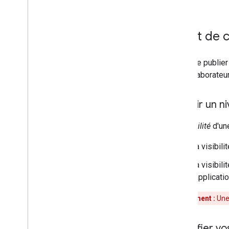
Rechercher des libellés
Dépannage
Avant de
API Google Picker
Aperçu
Avant de publier
Intégrer le sélecteur Google aux
les collaborateu
applications Web
Intégrer le sélecteur Google aux
applications de bureau et mobiles
Choisir un ni
Exemple de code
La
visibilité
d'une
Étendre et automatiser
La visibili
Modules complémentaires
Apps Script
La visibili
l'applicatio
Avertissement :
Une 
Identifier v