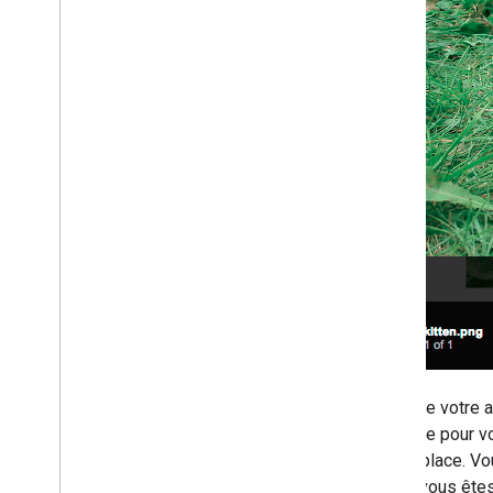
Drive Activity API
Aperçu
Modèle de données
Envoyer des requêtes
Installer une bibliothèque cliente
Migrer depuis la version 1
Guides de démarrage rapide
Dépannage
API Drive Labels
Aperçu
Cycle de vie des libellés
Configurer les niveaux d'accès et
l'accès administrateur
Comparer v2beta et v2
Guides de démarrage rapide
Pour que votre a
Créer et publier un libellé
une fiche pour v
Mettre à jour un libellé
Marketplace. Vou
Désactiver
,
activer et supprimer des
et que vous êtes 
libellés