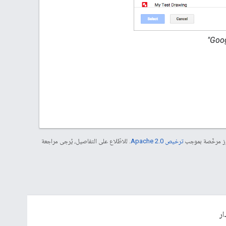
موز مرخّصة بموجب
ترخيص Apache 2.0‏
. للاطّلاع على التفاصيل، يُرجى مراجعة
ار