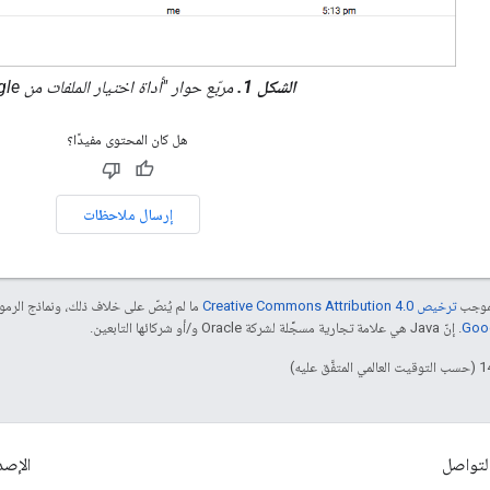
الشكل 1.
مربّع حوار "أداة اختيار الملفات من Google"
هل كان المحتوى مفيدًا؟
إرسال ملاحظات
بموجب
ترخيص Creative Commons Attribution 4.0‏
ما لم يُنصّ على خلاف ذلك، ونماذج الر
. إنّ Java هي علامة تجارية مسجَّلة لشركة Oracle و/أو شركائها التابعين.
لتواصل
الإصد