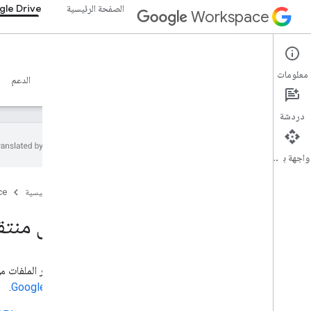
الصفحة الرئيسية
le Drive
Workspace
Google Drive
معلومات
نظرة عامة
الأدلة
المرجع
خادم MCP
نماذج
الدعم
دردشة
واجهة برمجة التطبيقات
البدء
الصفحة الرئيسية
ce
نظرة عامة على Drive API
بدء استخدام Google Workspace
عرض منتقي gle
إعداد موافقة OAuth
واجهة برمجة تطبيقات Drive
أداة اختيار الملفات من Google هي مربّع حوار "فتح ملف" للمعلومات المخزّنة على Google Drive. لمزيد من المعلومات، يُرجى 
اختيار النطاقات
.
Google Picker
البدء السريع