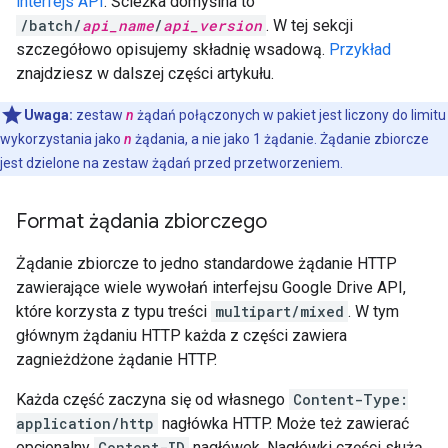
interfejs API
. Ścieżka domyślna to
/batch/
api_name
/
api_version
. W tej sekcji
szczegółowo opisujemy składnię wsadową.
Przykład
znajdziesz w dalszej części artykułu.
Uwaga:
zestaw
n
żądań połączonych w pakiet jest liczony do limitu
wykorzystania jako
n
żądania, a nie jako 1 żądanie. Żądanie zbiorcze
jest dzielone na zestaw żądań przed przetworzeniem.
Format żądania zbiorczego
Żądanie zbiorcze to jedno standardowe żądanie HTTP
zawierające wiele wywołań interfejsu Google Drive API,
które korzysta z typu treści
multipart/mixed
. W tym
głównym żądaniu HTTP każda z części zawiera
zagnieżdżone żądanie HTTP.
Każda część zaczyna się od własnego
Content-Type:
application/http
nagłówka HTTP. Może też zawierać
opcjonalny
Content-ID
nagłówek. Nagłówki części służą