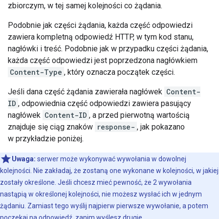
zbiorczym, w tej samej kolejności co żądania.
Podobnie jak części żądania, każda część odpowiedzi
zawiera kompletną odpowiedź HTTP, w tym kod stanu,
nagłówki i treść. Podobnie jak w przypadku części żądania,
każda część odpowiedzi jest poprzedzona nagłówkiem
Content-Type
, który oznacza początek części.
Jeśli dana część żądania zawierała nagłówek
Content-
ID
, odpowiednia część odpowiedzi zawiera pasujący
nagłówek
Content-ID
, a przed pierwotną wartością
znajduje się ciąg znaków
response-
, jak pokazano
w przykładzie poniżej.
Uwaga:
serwer może wykonywać wywołania w dowolnej
kolejności. Nie zakładaj, że zostaną one wykonane w kolejności, w jakiej
zostały określone. Jeśli chcesz mieć pewność, że 2 wywołania
nastąpią w określonej kolejności, nie możesz wysłać ich w jednym
żądaniu. Zamiast tego wyślij najpierw pierwsze wywołanie, a potem
poczekaj na odpowiedź, zanim wyślesz drugie.