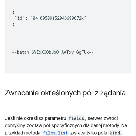
{

 "id": "04109509152946699072k"

}
--batch_6VIxXCQbJoQ_AATxy_GgFUk--

Zwracanie określonych pól z żądania
Jeśli nie określisz parametru
fields
, serwer zwróci
domyślny zestaw pól specyficznych dla danej metody. Na
przykład metoda
files.list
zwraca tylko pola
kind
,