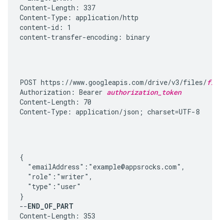
Content-Length: 337

Content-Type: application/http

content-id: 1

content-transfer-encoding: binary
POST https://www.googleapis.com/drive/v3/files/
fil
Authorization: Bearer 
authorization_token
Content-Length: 70

Content-Type: application/json; charset=UTF-8
{

  "emailAddress":"example@appsrocks.com",

  "role":"writer",

  "type":"user"

}

--
END_OF_PART
Content-Length: 353
