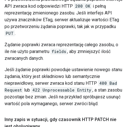
API zwraca kod odpowiedzi HTTP
200 OK
i pełną
reprezentację zmienionego zasobu. Jeśli interfejs API
używa znaczników ETag, serwer aktualizuje wartości ETag
po przetworzeniu żądania poprawki, tak jak w przypadku
PUT
.
Żądanie poprawki zwraca reprezentację całego zasobu, o
ile nie użyto parametru
fields
, aby zmniejszyć ilość
zwracanych danych.
Jeśli żądanie poprawki powoduje ustawienie nowego stanu
żądania, który jest składniowo lub semantycznie
nieprawidłowy, serwer zwraca kod stanu HTTP
400 Bad
Request
lub
422 Unprocessable Entity
, a stan zasobu
pozostaje bez zmian. Jeśli na przykład spróbujesz usunąć
wartość pola wymaganego, serwer zwróci błąd.
Inny zapis w sytuacji
,
gdy czasownik HTTP PATCH nie
jest obsługiwany