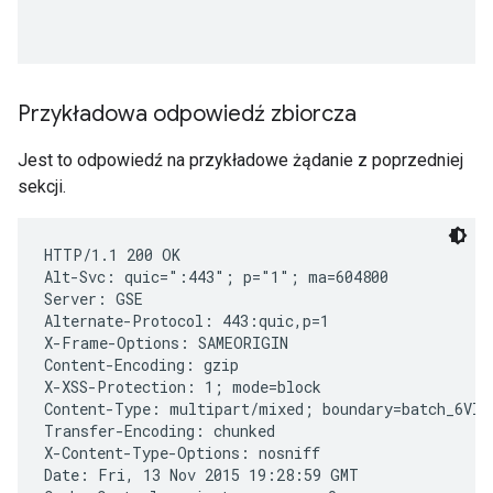
Przykładowa odpowiedź zbiorcza
Jest to odpowiedź na przykładowe żądanie z poprzedniej
sekcji.
HTTP/1.1 200 OK

Alt-Svc: quic=":443"; p="1"; ma=604800

Server: GSE

Alternate-Protocol: 443:quic,p=1

X-Frame-Options: SAMEORIGIN

Content-Encoding: gzip

X-XSS-Protection: 1; mode=block

Content-Type: multipart/mixed; boundary=batch_6VIx
Transfer-Encoding: chunked

X-Content-Type-Options: nosniff

Date: Fri, 13 Nov 2015 19:28:59 GMT
