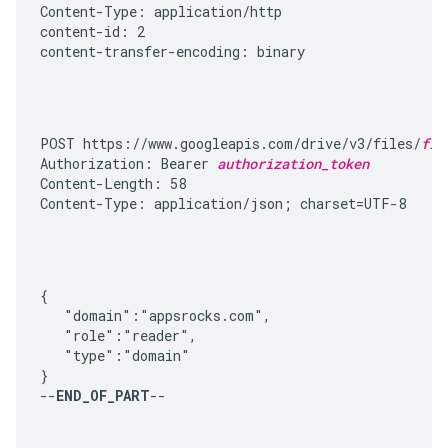
Content-Type: application/http

content-id: 2

content-transfer-encoding: binary
POST https://www.googleapis.com/drive/v3/files/
fil
Authorization: Bearer 
authorization_token
Content-Length: 58

Content-Type: application/json; charset=UTF-8
{

   "domain":"appsrocks.com",

   "role":"reader",

   "type":"domain"

}

--
END_OF_PART
--