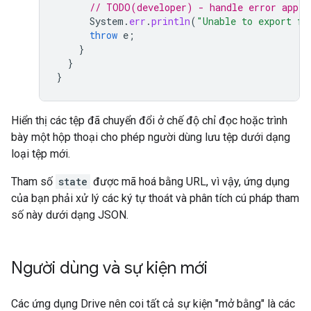
// TODO(developer) - handle error appro
System
.
err
.
println
(
"Unable to export fi
throw
e
;
}
}
}
Hiển thị các tệp đã chuyển đổi ở chế độ chỉ đọc hoặc trình
bày một hộp thoại cho phép người dùng lưu tệp dưới dạng
loại tệp mới.
Tham số
state
được mã hoá bằng URL, vì vậy, ứng dụng
của bạn phải xử lý các ký tự thoát và phân tích cú pháp tham
số này dưới dạng JSON.
Người dùng và sự kiện mới
Các ứng dụng Drive nên coi tất cả sự kiện "mở bằng" là các