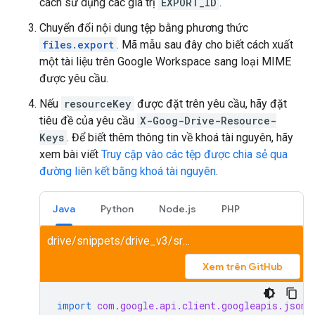
cách sử dụng các giá trị
EXPORT_ID
.
Chuyển đổi nội dung tệp bằng phương thức
files.export
. Mã mẫu sau đây cho biết cách xuất
một tài liệu trên Google Workspace sang loại MIME
được yêu cầu.
Nếu
resourceKey
được đặt trên yêu cầu, hãy đặt
tiêu đề của yêu cầu
X-Goog-Drive-Resource-
Keys
. Để biết thêm thông tin về khoá tài nguyên, hãy
xem bài viết
Truy cập vào các tệp được chia sẻ qua
đường liên kết bằng khoá tài nguyên
.
Java
Python
Node.js
PHP
drive/snippets/drive_v3/src/main/java/ExportPdf.java
Xem trên GitHub
import
com.google.api.client.googleapis.json.