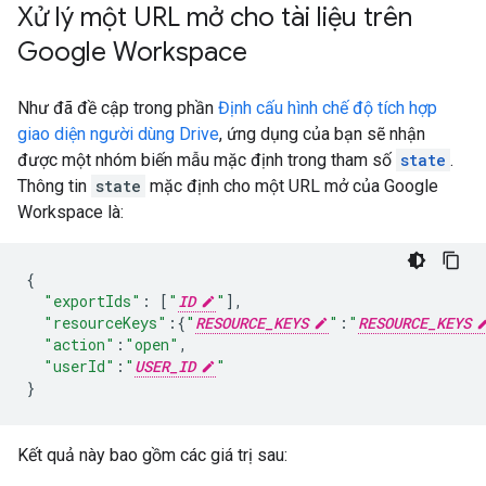
Xử lý một URL mở cho tài liệu trên
Google Workspace
Như đã đề cập trong phần
Định cấu hình chế độ tích hợp
giao diện người dùng Drive
, ứng dụng của bạn sẽ nhận
được một nhóm biến mẫu mặc định trong tham số
state
.
Thông tin
state
mặc định cho một URL mở của Google
Workspace là:
{
"exportIds"
:
[
"
ID
"
],
"resourceKeys"
:{
"
RESOURCE_KEYS
"
:
"
RESOURCE_KEYS
"action"
:
"open"
,
"userId"
:
"
USER_ID
"
}
Kết quả này bao gồm các giá trị sau: