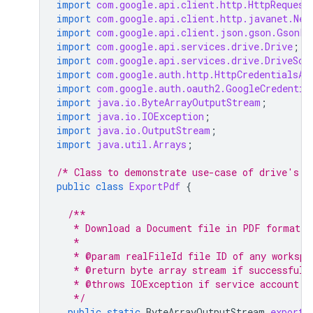
import
com.google.api.client.http.HttpRequest
import
com.google.api.client.http.javanet.Net
import
com.google.api.client.json.gson.GsonFa
import
com.google.api.services.drive.Drive
;
import
com.google.api.services.drive.DriveSco
import
com.google.auth.http.HttpCredentialsAd
import
com.google.auth.oauth2.GoogleCredentia
import
java.io.ByteArrayOutputStream
;
import
java.io.IOException
;
import
java.io.OutputStream
;
import
java.util.Arrays
;
/* Class to demonstrate use-case of drive's e
public
class
ExportPdf
{
/**
   * Download a Document file in PDF format.
   *
   * @param realFileId file ID of any workspa
   * @return byte array stream if successful,
   * @throws IOException if service account c
   */
public
static
ByteArrayOutputStream
exportP