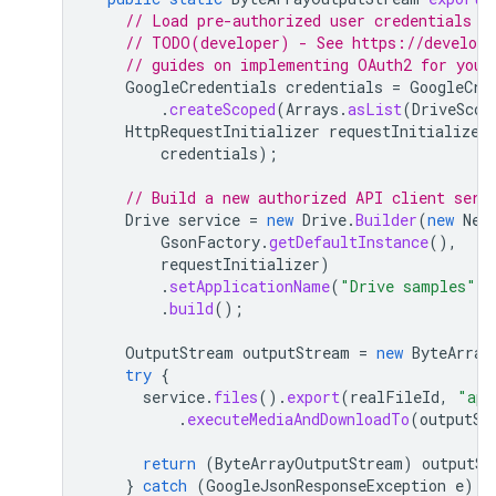
// Load pre-authorized user credentials f
// TODO(developer) - See https://develope
// guides on implementing OAuth2 for your
GoogleCredentials
credentials
=
GoogleCre
.
createScoped
(
Arrays
.
asList
(
DriveScop
HttpRequestInitializer
requestInitializer
credentials
);
// Build a new authorized API client serv
Drive
service
=
new
Drive
.
Builder
(
new
Net
GsonFactory
.
getDefaultInstance
(),
requestInitializer
)
.
setApplicationName
(
"Drive samples"
)
.
build
();
OutputStream
outputStream
=
new
ByteArray
try
{
service
.
files
().
export
(
realFileId
,
"app
.
executeMediaAndDownloadTo
(
outputSt
return
(
ByteArrayOutputStream
)
outputSt
}
catch
(
GoogleJsonResponseException
e
)
{