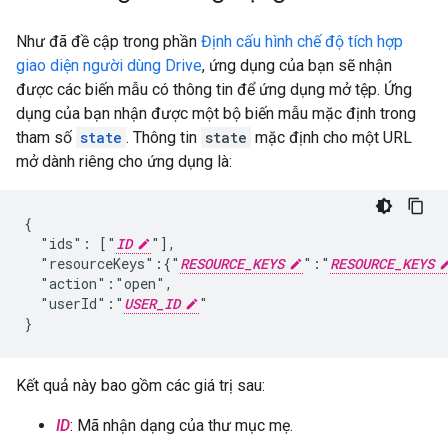
Như đã đề cập trong phần
Định cấu hình chế độ tích hợp
giao diện người dùng Drive
, ứng dụng của bạn sẽ nhận
được các biến mẫu có thông tin để ứng dụng mở tệp. Ứng
dụng của bạn nhận được một bộ biến mẫu mặc định trong
tham số
state
. Thông tin
state
mặc định cho một URL
mở dành riêng cho ứng dụng là:
{

  "ids": ["
ID
"],

  "resourceKeys":{"
RESOURCE_KEYS
":"
RESOURCE_KEYS
  "action":"open",

  "userId":"
USER_ID
"

Kết quả này bao gồm các giá trị sau:
ID
: Mã nhận dạng của thư mục mẹ.