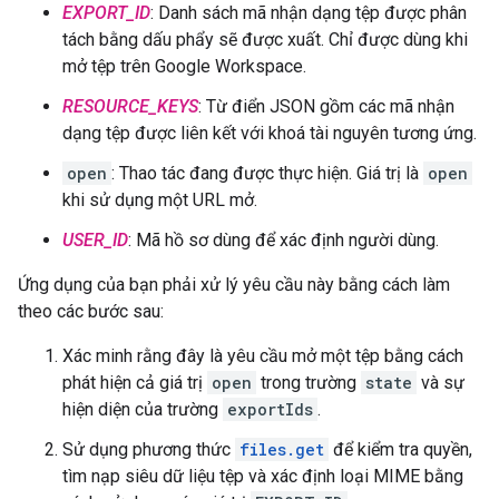
EXPORT_ID
: Danh sách mã nhận dạng tệp được phân
tách bằng dấu phẩy sẽ được xuất. Chỉ được dùng khi
mở tệp trên Google Workspace.
RESOURCE_KEYS
: Từ điển JSON gồm các mã nhận
dạng tệp được liên kết với khoá tài nguyên tương ứng.
open
: Thao tác đang được thực hiện. Giá trị là
open
khi sử dụng một URL mở.
USER_ID
: Mã hồ sơ dùng để xác định người dùng.
Ứng dụng của bạn phải xử lý yêu cầu này bằng cách làm
theo các bước sau:
Xác minh rằng đây là yêu cầu mở một tệp bằng cách
phát hiện cả giá trị
open
trong trường
state
và sự
hiện diện của trường
exportIds
.
Sử dụng phương thức
files.get
để kiểm tra quyền,
tìm nạp siêu dữ liệu tệp và xác định loại MIME bằng