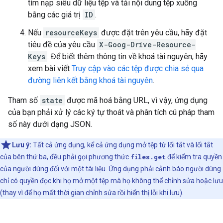
tìm nạp siêu dữ liệu tệp và tải nội dung tệp xuống
bằng các giá trị
ID
.
Nếu
resourceKeys
được đặt trên yêu cầu, hãy đặt
tiêu đề của yêu cầu
X-Goog-Drive-Resource-
Keys
. Để biết thêm thông tin về khoá tài nguyên, hãy
xem bài viết
Truy cập vào các tệp được chia sẻ qua
đường liên kết bằng khoá tài nguyên
.
Tham số
state
được mã hoá bằng URL, vì vậy, ứng dụng
của bạn phải xử lý các ký tự thoát và phân tích cú pháp tham
số này dưới dạng JSON.
Lưu ý:
Tất cả ứng dụng, kể cả ứng dụng mở tệp từ lối tắt và lối tắt
của bên thứ ba, đều phải gọi phương thức
files.get
để kiểm tra quyền
của người dùng đối với một tài liệu. Ứng dụng phải cảnh báo người dùng
chỉ có quyền đọc khi họ mở một tệp mà họ không thể chỉnh sửa hoặc lưu
(thay vì để họ mất thời gian chỉnh sửa rồi hiển thị lỗi khi lưu).