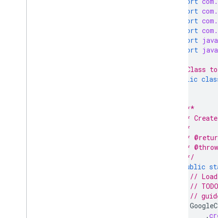
import
com.
v1 から移行する
import
com.
import
com.
クイックスタート
import
com.
トラブルシューティング
import
java
import
java
Drive Labels API
概要
/* Class to
public
clas
ラベルのライフサイクル
スコープと管理者アクセスを設定する
v2beta と v2 を比較する
/**
クイックスタート
   * Create
ラベルを作成して公開する
   *
   * @retur
ラベルを更新する
   * @throw
ラベルを無効にする、有効にする、削
   */
除する
public
st
ラベルの検索
// Load
トラブルシューティング
// TODO
// guid
Google Picker API
GoogleC
.
cr
概要