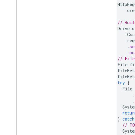
HttpReq
Google ピッカーをウェブアプリに統合
cre
する
Google Picker をデスクトップ アプリ
// Buil
とモバイルアプリに統合する
Drive
s
コードサンプル
Gso
req
拡張と自動化
.
se
アドオン
.
bu
// File
Apps Script
File
fi
fileMet
fileMet
try
{
File
.
.
Syste
retur
}
catch
// TO
Syste