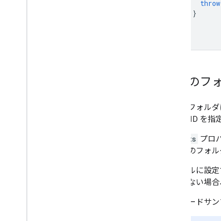
throw
}
}
}
特定のフ
特定のフォルダ
ォルダ ID を
parents
プロパ
たは他のフォル
ファイルに設定
れていない場合
次のコードサン