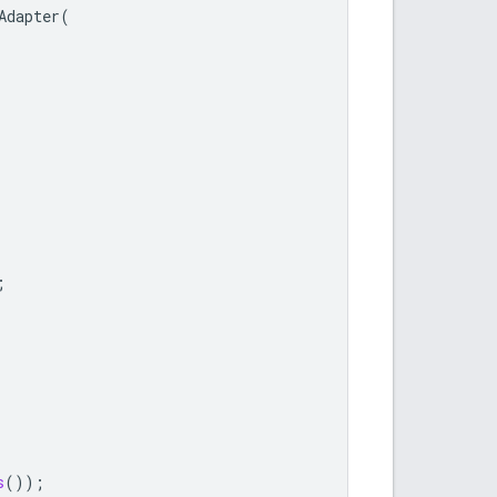
Adapter
(
;
s
());