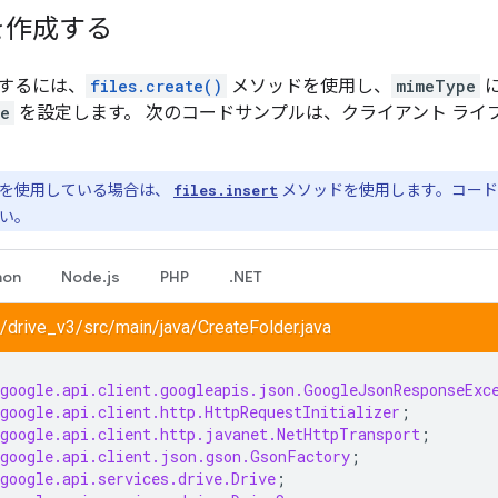
を作成する
するには、
files.create()
メソッドを使用し、
mimeType
e
を設定します。 次のコードサンプルは、クライアント ライ
I v2 を使用している場合は、
files.insert
メソッドを使用します。コード
い。
hon
Node.js
PHP
.NET
/drive_v3/src/main/java/CreateFolder.java
google.api.client.googleapis.json.GoogleJsonResponseExc
google.api.client.http.HttpRequestInitializer
;
google.api.client.http.javanet.NetHttpTransport
;
google.api.client.json.gson.GsonFactory
;
google.api.services.drive.Drive
;