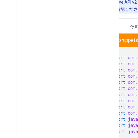
注:
古い Drive AP
移行方法
をご確認くださ
Java
Pyt
drive/snippets
import
com.
import
com.
import
com.
import
com.
import
com.
import
com.
import
com.
import
com.
import
com.
import
com.
import
java
import
java
import
java