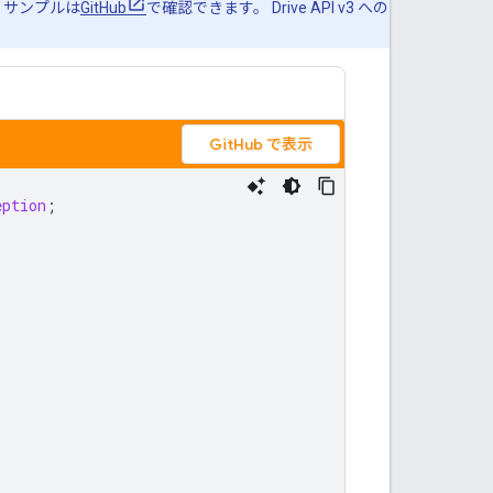
 サンプルは
GitHub
で確認できます。 Drive API v3 への
GitHub で表示
eption
;