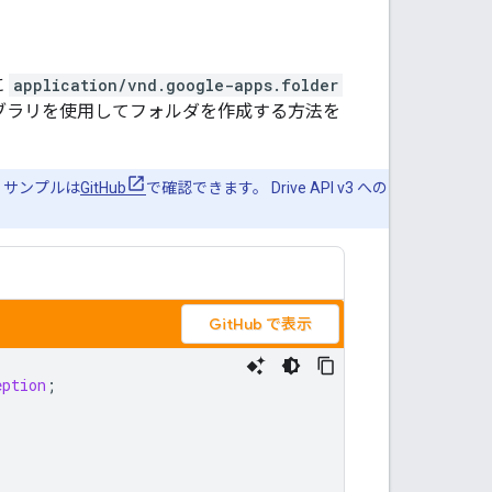
に
application/vnd.google-apps.folder
ブラリを使用してフォルダを作成する方法を
 サンプルは
GitHub
で確認できます。 Drive API v3 への
GitHub で表示
eption
;