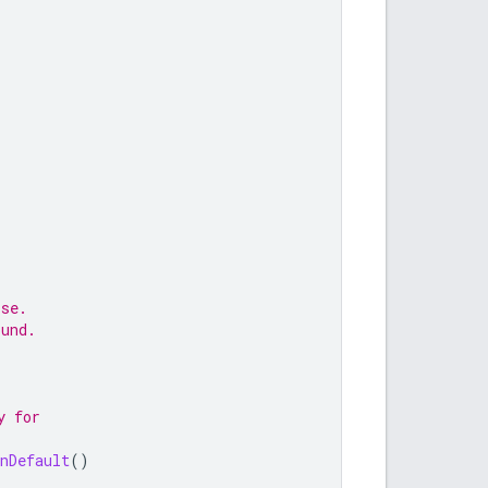
ise.
ound.
y for
nDefault
()