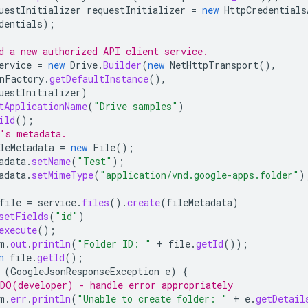
uestInitializer
requestInitializer
=
new
HttpCredentials
dentials
);
d a new authorized API client service.
ervice
=
new
Drive
.
Builder
(
new
NetHttpTransport
(),
nFactory
.
getDefaultInstance
(),
uestInitializer
)
tApplicationName
(
"Drive samples"
)
ild
();
's metadata.
leMetadata
=
new
File
();
adata
.
setName
(
"Test"
);
adata
.
setMimeType
(
"application/vnd.google-apps.folder"
)
file
=
service
.
files
().
create
(
fileMetadata
)
setFields
(
"id"
)
execute
();
m
.
out
.
println
(
"Folder ID: "
+
file
.
getId
());
n
file
.
getId
();
(
GoogleJsonResponseException
e
)
{
DO(developer) - handle error appropriately
m
.
err
.
println
(
"Unable to create folder: "
+
e
.
getDetail