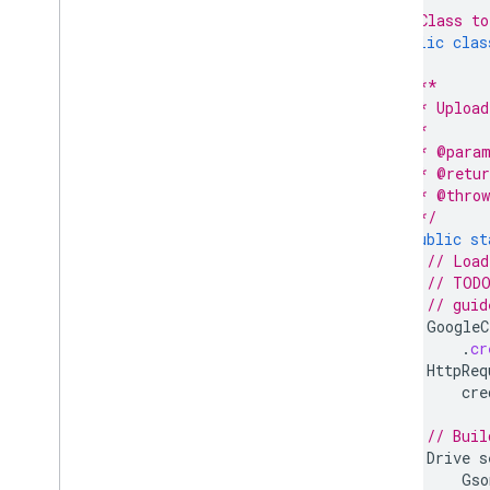
/* Class to
public
clas
/**
   * Upload
   *
   * @param
   * @retur
   * @throw
   */
public
st
// Load
// TODO
// guid
GoogleC
.
cr
HttpReq
cre
// Buil
Drive
s
Gso