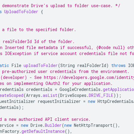
 demonstrate Drive's upload to folder use-case. */
s
UploadToFolder
{
 a file to the specified folder.
 realFolderId Id of the folder.
n Inserted file metadata if successful, {@code null} ot
s IOException if service account credentials file not f
atic
File
uploadToFolder
(
String
realFolderId
)
throws
IO
 pre-authorized user credentials from the environment.
(developer) - See https://developers.google.com/identit
es on implementing OAuth2 for your application.
redentials
credentials
=
GoogleCredentials
.
getApplicatio
eateScoped
(
Arrays
.
asList
(
DriveScopes
.
DRIVE_FILE
));
uestInitializer
requestInitializer
=
new
HttpCredentials
dentials
);
d a new authorized API client service.
ervice
=
new
Drive
.
Builder
(
new
NetHttpTransport
(),
nFactory
.
getDefaultInstance
(),