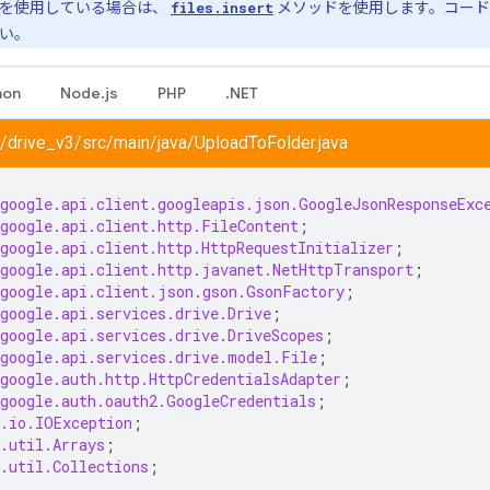
I v2 を使用している場合は、
files.insert
メソッドを使用します。コード
い。
hon
Node.js
PHP
.NET
/drive_v3/src/main/java/UploadToFolder.java
google.api.client.googleapis.json.GoogleJsonResponseExc
google.api.client.http.FileContent
;
google.api.client.http.HttpRequestInitializer
;
google.api.client.http.javanet.NetHttpTransport
;
google.api.client.json.gson.GsonFactory
;
google.api.services.drive.Drive
;
google.api.services.drive.DriveScopes
;
google.api.services.drive.model.File
;
google.auth.http.HttpCredentialsAdapter
;
google.auth.oauth2.GoogleCredentials
;
.io.IOException
;
.util.Arrays
;
.util.Collections
;