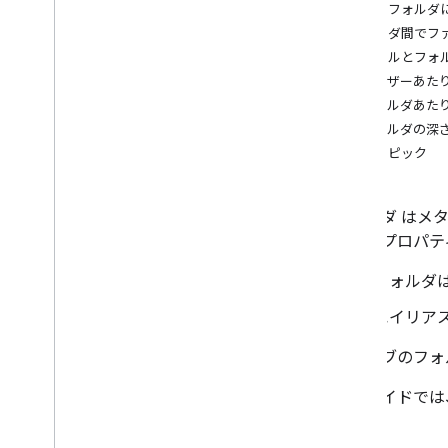
ファイルとフォルダの管理
特定のフォルダ
概要
フォルダ間でフ
ファイルの作成と管理
ファイルとフォ
ファイルデータをアップロードする
ユーザーあた
ファイルのダウンロードとエクスポ
フォルダあた
ート
フォルダの深
ファイルのリビジョンを管理する
関連トピック
長時間実行オペレーションを管理す
る
フォルダを作成してデータを入力す
フォルダ
はメタ
る
は次のプロパテ
ファイルやフォルダをゴミ箱に移動
または削除する
フォルダ
ファイルとフォルダを検索する
権限と共有を管理する
エイリア
アプリとファイルのデータを操作す
る
ドライブのフォ
コメントと返信を管理する
ドライブ ファイルへのショートカッ
このガイドでは
トを作成する
アプリ コンテンツへのショートカッ