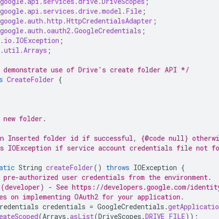
google.api.services.drive.DriveScopes
;
google.api.services.drive.model.File
;
google.auth.http.HttpCredentialsAdapter
;
google.auth.oauth2.GoogleCredentials
;
.io.IOException
;
.util.Arrays
;
 demonstrate use of Drive's create folder API */
s
CreateFolder
{
 new folder.
n Inserted folder id if successful, {@code null} otherw
s IOException if service account credentials file not f
atic
String
createFolder
()
throws
IOException
{
 pre-authorized user credentials from the environment.
(developer) - See https://developers.google.com/identit
es on implementing OAuth2 for your application.
redentials
credentials
=
GoogleCredentials
.
getApplicatio
eateScoped
(
Arrays
.
asList
(
DriveScopes
.
DRIVE_FILE
));