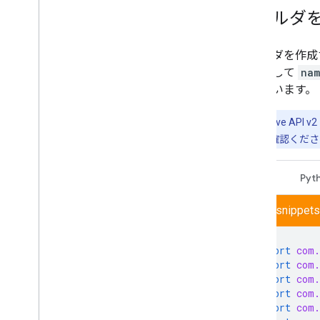
ト ファイルを作成する
フォルダ
ユーザー情報を収集する
変更を処理する
ドライブのイベントを操作する
フォルダを作成
ドライブ UI と統合する
を指定して
nam
ドライブ ウィジェットをウェブアプリ
示しています。
に統合する
共有ドライブとの統合
注:
古い Drive AP
ラベルを管理
移行方法
をご確認くださ
手法とベスト プラクティス
トラブルシューティング
Java
Pyt
ドライブ アプリを公開する
Drive API v3 に移行する
drive/snippets
Drive Activity API
import
com.
概要
import
com.
データモデル
import
com.
リクエストを行う
import
com.
クライアント ライブラリをインストー
import
com.
ルする