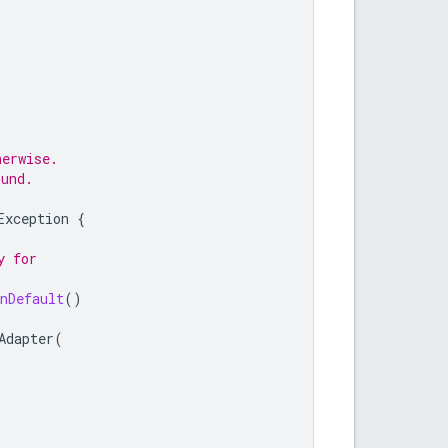
herwise.
ound.
Exception
{
y for
nDefault
()
Adapter
(