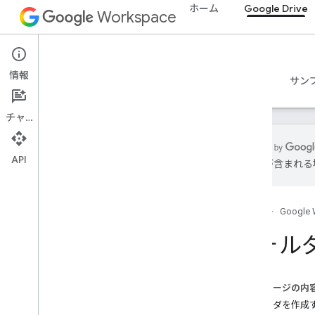
ホーム
Google Drive
Workspace
Google Drive
情報
概要
ガイド
リファレンス
MCP サーバー
サン
チャット
API
は誤りが含まれる
使ってみる
Drive API の概要
ホーム
Google 
Google Workspace を使ってみる
OAuth の同意を構成する
フォル
Drive API
スコープを選択する
このページの内
クイックスタート
フォルダを作成