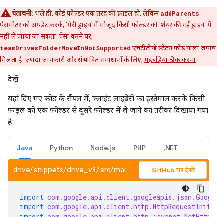
चेतावनी:
भले ही, कोई फ़ोल्डर एक तरह की फ़ाइल हो, लेकिन
addParents
पैरामीटर को अपडेट करके, 'मेरी ड्राइव' में मौजूद किसी फ़ोल्डर को 'शेयर की गई ड्राइव' में
नहीं ले जाया जा सकता. ऐसा करने पर,
teamDrivesFolderMoveInNotSupported
एचटीटीपी स्टेटस कोड वाला जवाब
मिलता है. ज़्यादा जानकारी और संभावित समाधानों के लिए,
गड़बड़ियां ठीक करना
देखें
यहां दिए गए कोड के सैंपल में, क्लाइंट लाइब्रेरी का इस्तेमाल करके किसी
फ़ाइल को एक फ़ोल्डर से दूसरे फ़ोल्डर में ले जाने का तरीका दिखाया गया
है:
Java
Python
Node.js
PHP
.NET
drive/snippets/drive_v3/src/main/java/MoveFileToFolder.java
GitHub पर देखें
import
com.google.api.client.googleapis.json.Googl
import
com.google.api.client.http.HttpRequestIniti
import
com.google.api.client.http.javanet.NetHttpT