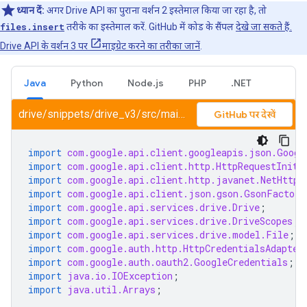
ध्यान दें:
अगर Drive API का पुराना वर्शन 2 इस्तेमाल किया जा रहा है, तो
files.insert
तरीके का इस्तेमाल करें. GitHub में कोड के सैंपल
देखे जा सकते हैं.
Drive API के वर्शन 3 पर
माइग्रेट करने का तरीका जानें
.
Java
Python
Node.js
PHP
.NET
drive/snippets/drive_v3/src/main/java/CreateFolder.java
GitHub पर देखें
import
com.google.api.client.googleapis.json.Googl
import
com.google.api.client.http.HttpRequestIniti
import
com.google.api.client.http.javanet.NetHttpT
import
com.google.api.client.json.gson.GsonFactory
import
com.google.api.services.drive.Drive
;
import
com.google.api.services.drive.DriveScopes
;
import
com.google.api.services.drive.model.File
;
import
com.google.auth.http.HttpCredentialsAdapter
import
com.google.auth.oauth2.GoogleCredentials
;
import
java.io.IOException
;
import
java.util.Arrays
;