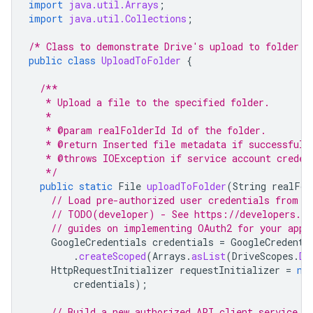
import
java.util.Arrays
;
import
java.util.Collections
;
/* Class to demonstrate Drive's upload to folder u
public
class
UploadToFolder
{
/**
   * Upload a file to the specified folder.
   *
   * @param realFolderId Id of the folder.
   * @return Inserted file metadata if successful,
   * @throws IOException if service account creden
   */
public
static
File
uploadToFolder
(
String
realFol
// Load pre-authorized user credentials from t
// TODO(developer) - See https://developers.go
// guides on implementing OAuth2 for your appl
GoogleCredentials
credentials
=
GoogleCredenti
.
createScoped
(
Arrays
.
asList
(
DriveScopes
.
DR
HttpRequestInitializer
requestInitializer
=
ne
credentials
);
// Build a new authorized API client service.