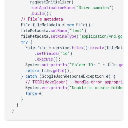
requestInitializer
)
.
setApplicationName
(
"Drive samples"
)
.
build
();
// File's metadata.
File
fileMetadata
=
new
File
();
fileMetadata
.
setName
(
"Test"
);
fileMetadata
.
setMimeType
(
"application/vnd.goog
try
{
File
file
=
service
.
files
().
create
(
fileMetad
.
setFields
(
"id"
)
.
execute
();
System
.
out
.
println
(
"Folder ID: "
+
file
.
getI
return
file
.
getId
();
}
catch
(
GoogleJsonResponseException
e
)
{
// TODO(developer) - handle error appropriat
System
.
err
.
println
(
"Unable to create folder:
throw
e
;
}
}
}