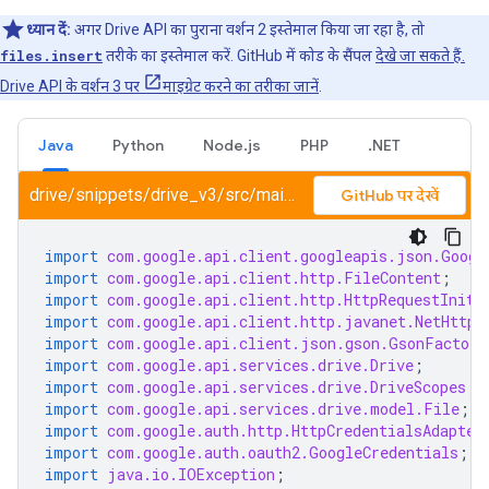
ध्यान दें:
अगर Drive API का पुराना वर्शन 2 इस्तेमाल किया जा रहा है, तो
files.insert
तरीके का इस्तेमाल करें. GitHub में कोड के सैंपल
देखे जा सकते हैं.
Drive API के वर्शन 3 पर
माइग्रेट करने का तरीका जानें
.
Java
Python
Node.js
PHP
.NET
drive/snippets/drive_v3/src/main/java/UploadToFolder.java
GitHub पर देखें
import
com.google.api.client.googleapis.json.Googl
import
com.google.api.client.http.FileContent
;
import
com.google.api.client.http.HttpRequestIniti
import
com.google.api.client.http.javanet.NetHttpT
import
com.google.api.client.json.gson.GsonFactory
import
com.google.api.services.drive.Drive
;
import
com.google.api.services.drive.DriveScopes
;
import
com.google.api.services.drive.model.File
;
import
com.google.auth.http.HttpCredentialsAdapter
import
com.google.auth.oauth2.GoogleCredentials
;
import
java.io.IOException
;