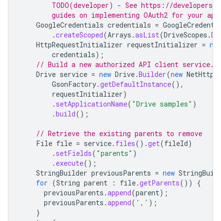
        TODO(developer) - See https://developers.g
        guides on implementing OAuth2 for your app
GoogleCredentials
credentials
=
GoogleCredenti
.
createScoped
(
Arrays
.
asList
(
DriveScopes
.
DR
HttpRequestInitializer
requestInitializer
=
ne
credentials
);
// Build a new authorized API client service.
Drive
service
=
new
Drive
.
Builder
(
new
NetHttpT
GsonFactory
.
getDefaultInstance
(),
requestInitializer
)
.
setApplicationName
(
"Drive samples"
)
.
build
();
// Retrieve the existing parents to remove
File
file
=
service
.
files
().
get
(
fileId
)
.
setFields
(
"parents"
)
.
execute
();
StringBuilder
previousParents
=
new
StringBuil
for
(
String
parent
:
file
.
getParents
())
{
previousParents
.
append
(
parent
);
previousParents
.
append
(
','
);
}