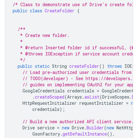
/* Class to demonstrate use of Drive's create fold
public
class
CreateFolder
{
/**
   * Create new folder.
   *
   * @return Inserted folder id if successful, {@c
   * @throws IOException if service account creden
   */
public
static
String
createFolder
()
throws
IOExc
// Load pre-authorized user credentials from t
// TODO(developer) - See https://developers.go
// guides on implementing OAuth2 for your appl
GoogleCredentials
credentials
=
GoogleCredenti
.
createScoped
(
Arrays
.
asList
(
DriveScopes
.
DR
HttpRequestInitializer
requestInitializer
=
ne
credentials
);
// Build a new authorized API client service.
Drive
service
=
new
Drive
.
Builder
(
new
NetHttpT
GsonFactory
.
getDefaultInstance
(),