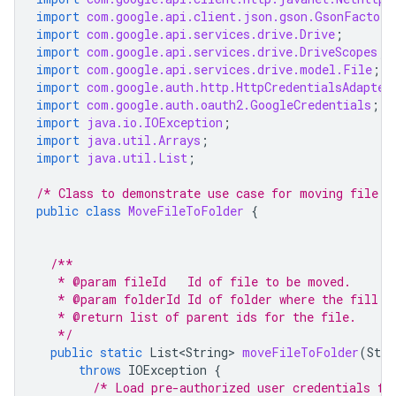
import
com.google.api.client.json.gson.GsonFactory
import
com.google.api.services.drive.Drive
;
import
com.google.api.services.drive.DriveScopes
;
import
com.google.api.services.drive.model.File
;
import
com.google.auth.http.HttpCredentialsAdapter
import
com.google.auth.oauth2.GoogleCredentials
;
import
java.io.IOException
;
import
java.util.Arrays
;
import
java.util.List
;
/* Class to demonstrate use case for moving file t
public
class
MoveFileToFolder
{
/**
   * @param fileId   Id of file to be moved.
   * @param folderId Id of folder where the fill w
   * @return list of parent ids for the file.
   */
public
static
List<String>
moveFileToFolder
(
Stri
throws
IOException
{
/* Load pre-authorized user credentials fr