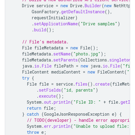
Drive
service
=
new
Drive
.
Builder
(
new
NetHttpT
GsonFactory
.
getDefaultInstance
(),
requestInitializer
)
.
setApplicationName
(
"Drive samples"
)
.
build
();
// File's metadata.
File
fileMetadata
=
new
File
();
fileMetadata
.
setName
(
"photo.jpg"
);
fileMetadata
.
setParents
(
Collections
.
singletonL
java
.
io
.
File
filePath
=
new
java
.
io
.
File
(
"file
FileContent
mediaContent
=
new
FileContent
(
"im
try
{
File
file
=
service
.
files
().
create
(
fileMetad
.
setFields
(
"id, parents"
)
.
execute
();
System
.
out
.
println
(
"File ID: "
+
file
.
getId
return
file
;
}
catch
(
GoogleJsonResponseException
e
)
{
// TODO(developer) - handle error appropriat
System
.
err
.
println
(
"Unable to upload file: "
throw
e
;