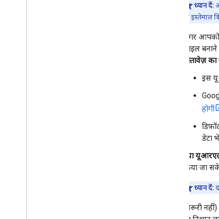
ध्यान दें:
अ
का इस्तेमाल क
अगर आपक
फ़ाइल बनाने 
दस्तावेज़ का
इस यू
Goog
होगी
डिफ़ॉ
डेटा 
नया यूआरए
किया जा सक
ध्यान दें:
द
(ज़रूरी नही