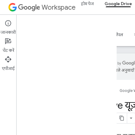
होम पेज
Google Drive
Workspace
Google Drive
जानकारी
खास जानकारी
गाइड
रेफ़रंस
एमसीपी सर्वर
सैंपल
चैट करें
एपीआई
एआई से मिले अनुवादों म
शुरू करना
Drive API की खास जानकारी
होम पेज
Google 
Google Workspace का इस्तेमाल शुरू
करना
Drive यूज
OAuth के लिए सहमति देना
डिस्क API
स्कोप चुनें
क्विकस्टार्ट