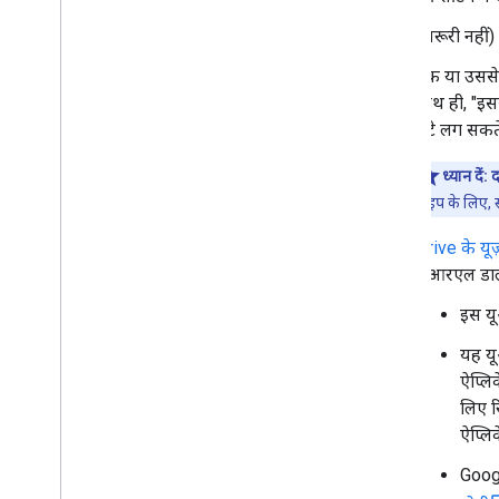
लेबल बंद करना
,
चालू करना
,
और मिटाना
(ज़रूरी नहीं)
लेबल में खोजें
समस्या हल करें
एक या उससे 
साथ ही, "इससे
Google Picker API
घंटे लग सकते 
खास जानकारी
ध्यान दें:
द
Google Picker को वेब ऐप्लिकेशन में इंटिग्रेट
करना
टाइप के लिए, स
Google Picker को डेस्कटॉप और मोबाइल
ऐप्लिकेशन में इंटिग्रेट करना
Drive के यूज
कोड का सैंपल
यूआरएल डालें
इस यू
बढ़ाएं और ऑटोमेट करें
ऐड-ऑन
यह यू
Apps Script
ऐप्लि
लिए र
ऐप्लि
Goog