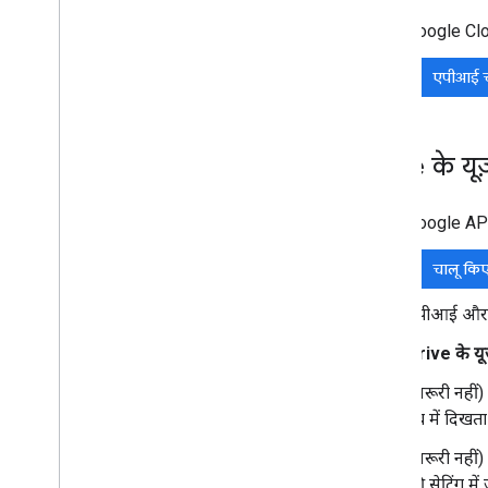
Drive API v3 पर माइग्रेट करें
Google Clou
Drive Activity API
एपीआई च
खास जानकारी
डेटा मॉडल
अनुरोध करें
Drive के यू
क्लाइंट लाइब्रेरी इंस्टॉल करना
वर्शन 1 से माइग्रेट करें
क्विकस्टार्ट
Google API क
समस्या हल करें
चालू कि
Drive Labels API
एपीआई और सेव
खास जानकारी
लेबल का लाइफ़साइकल
Drive के यूज
स्कोप और एडमिन ऐक्सेस सेट अप करना
(ज़रूरी नहीं)
v2beta और v2 की तुलना करें
टैब में दिखता 
क्विकस्टार्ट
लेबल बनाना और प्रकाशित करना
(ज़रूरी नहीं)
लेबल अपडेट करना
की सेटिंग में