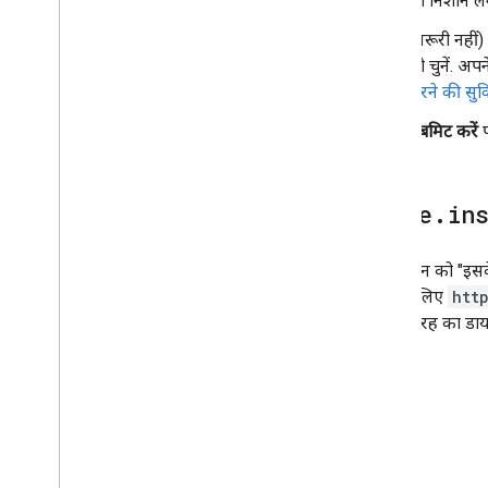
का निशान लग
(ज़रूरी नहीं
को चुनें. अप
करने की सुव
सबमिट करें
प
drive
.
in
ऐप्लिकेशन को "इसके 
करने के लिए
htt
को इस तरह का डाय