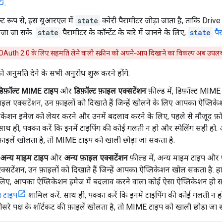
.
ल्ट रूप से, इस यूआरएल में
state
क्वेरी पैरामीटर जोड़ा जाता है, ताकि Dri
भेजा जा सके.
state
पैरामीटर के कॉन्टेंट के बारे में जानने के लिए,
state
पै
Auth 2.0 के लिए सहमति लेने वाली स्क्रीन को अपने-आप दिखाने का विकल्प अब उपलब्ध 
 अनुमति देने के सभी अनुरोध शुरू करने होंगे.
डिफ़ॉल्ट MIME टाइप
और
डिफ़ॉल्ट फ़ाइल एक्सटेंशन
फ़ील्ड में, डिफ़ॉल्ट MI
इल एक्सटेंशन, उन फ़ाइलों को दिखाते हैं जिन्हें खोलने के लिए आपका ऐप्लि
शन इमेज को लेयर करने और उनमें बदलाव करने के लिए, पहले से मौजूद फ़ॉर्मैट 
साथ ही, पक्का करें कि इनमें टाइपिंग की कोई गलती न हो और स्पेलिंग सही हो.
फ़ाइलें खोलता है, तो MIME टाइप को खाली छोड़ा जा सकता है.
अन्य माइम टाइप
और
अन्य फ़ाइल एक्सटेंशन
फ़ील्ड में, अन्य माइम टाइप औ
्सटेंशन, उन फ़ाइलों को दिखाते हैं जिन्हें आपका ऐप्लिकेशन खोल सकता है. ह
िए, आपका ऐप्लिकेशन इमेज में बदलाव करने वाला कोई ऐसा ऐप्लिकेशन हो 
ा टाइप
शामिल करें. साथ ही, पक्का करें कि इनमें टाइपिंग की कोई गलती न 
ीसरे पक्ष के शॉर्टकट की फ़ाइलें खोलता है, तो MIME टाइप को खाली छोड़ा जा 