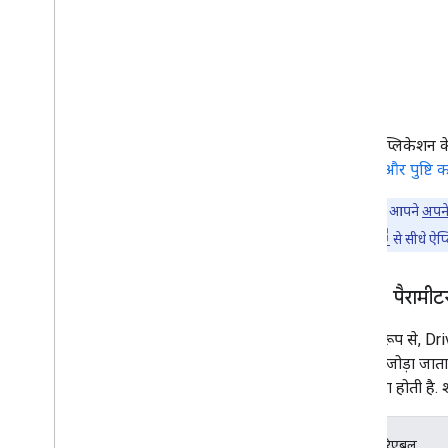
Drive ऐप्लिकेशन के
अनुमति और पुष्टि 
ध्यान दें:
अगर आपने
अपने
Marketplace
से सीधे ऐप
state
पैरामीट
डिफ़ॉल्ट रूप से, 
पैरामीटर जोड़ा जात
वाली स्ट्रिंग होती
टेंप्लेट वैरिएबल