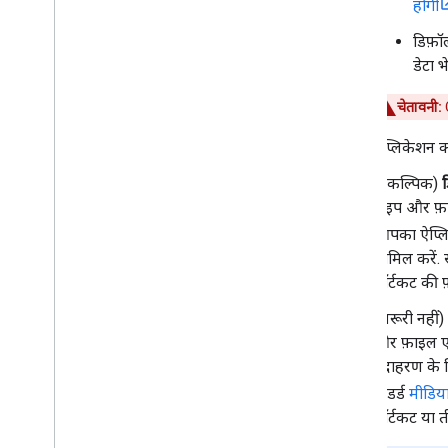
होगी
डिफ़ॉ
डेटा 
चेतावनी:
O
ऐप्लिकेशन को
(वैकल्पिक)
टाइप और फ़ा
आपका ऐप्लिके
शामिल करें. 
शॉर्टकट की 
(ज़रूरी नहीं)
और फ़ाइल एक
उदाहरण के ल
स्टैंडर्ड
मीडिय
शॉर्टकट या त