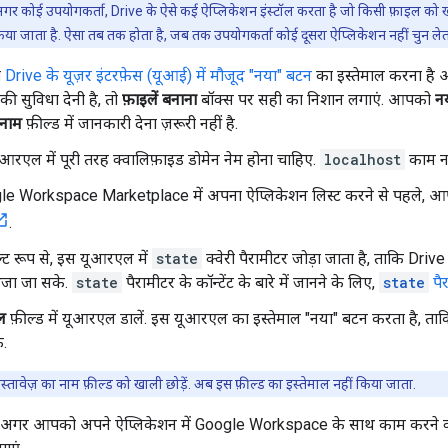
गर कोई उपयोगकर्ता, Drive के ऐसे कई ऐप्लिकेशन इंस्टॉल करता है जो किसी फ़ाइल को खोल
िया जाता है. ऐसा तब तक होता है, जब तक उपयोगकर्ता कोई दूसरा ऐप्लिकेशन नहीं चुन लेत
ो
Drive के यूज़र इंटरफ़ेस (यूआई) में मौजूद "नया" बटन
का इस्तेमाल करना है
की सुविधा देनी है, तो
फ़ाइलें बनाना
बॉक्स पर सही का निशान लगाएं. आपको
न
 नाम
फ़ील्ड में जानकारी देना ज़रूरी नहीं है.
आरएल में पूरी तरह क्वालिफ़ाइड डोमेन नेम होना चाहिए.
localhost
काम नह
le Workspace Marketplace में अपना ऐप्लिकेशन लिस्ट करने से पहले, 
.
ल्ट रूप से, इस यूआरएल में
state
क्वेरी पैरामीटर जोड़ा जाता है, ताकि Dri
भेजा जा सके.
state
पैरामीटर के कॉन्टेंट के बारे में जानने के लिए,
state
पै
ल
फ़ील्ड में यूआरएल डालें. इस यूआरएल का इस्तेमाल "नया" बटन करता है, ता
े.
स्तावेज़ का नाम फ़ील्ड को खाली छोड़ें. अब इस फ़ील्ड का इस्तेमाल नहीं किया जाता.
ं) अगर आपको अपने ऐप्लिकेशन में Google Workspace के साथ काम करने वाली