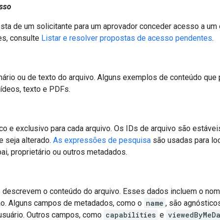
sso
ta de um solicitante para um aprovador conceder acesso a um d
es, consulte
Listar e resolver propostas de acesso pendentes
.
nário ou de texto do arquivo. Alguns exemplos de conteúdo qu
ídeos, texto e PDFs.
o e exclusivo para cada arquivo. Os IDs de arquivo são estáveis
 seja alterado.
As expressões de pesquisa
são usadas para loc
pai, proprietário ou outros metadados.
descrevem o conteúdo do arquivo. Esses dados incluem o nome, 
ão. Alguns campos de metadados, como o
name
, são agnóstic
 usuário. Outros campos, como
capabilities
e
viewedByMeD