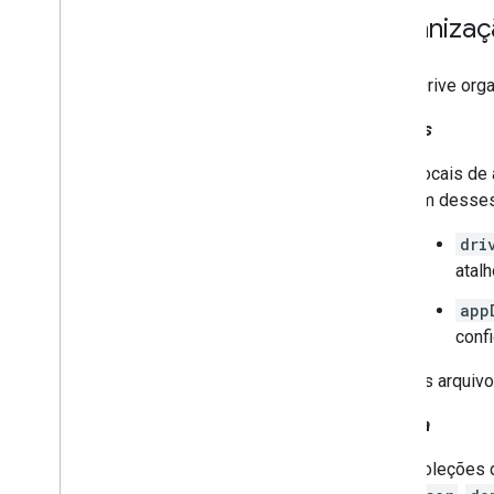
Organizaç
A API Drive org
Espaços
Locais de
um desses
dri
atal
app
conf
Os arquiv
Corpora
Coleções d