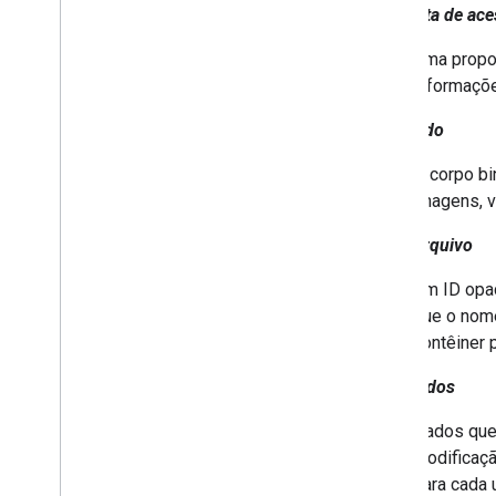
Proposta de ace
Uma propos
informaçõ
Conteúdo
O corpo bi
imagens, v
ID do arquivo
Um ID opac
que o nome
contêiner 
Metadados
Dados que 
modificaç
para cada