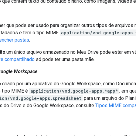
 que contém texto ou conteúdo binário, como imagens, vídeos 
er que pode ser usado para organizar outros tipos de arquivos 
tadados e têm o tipo MIME
application/vnd.google-apps.
eencher pastas
.
ão
:um único arquivo armazenado no Meu Drive pode estar em v
ve compartilhado
só pode ter uma pasta mãe.
oogle Workspace
 criado por um aplicativo do Google Workspace, como Document
o tipo MIME é
application/vnd.google-apps.*app*
, em q
ion/vnd.google-apps.spreadsheet
para um arquivo do Plani
s do Drive e do Google Workspace, consulte
Tipos MIME compat