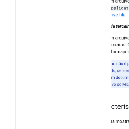
Um arquivo
Integrar o Google Picker a web apps
applicat
Integrar o Google Picker a apps para
computador e dispositivos móveis
Drive file
.
Exemplo de código
Atalho de tercei
Estender e automatizar
Um arquiv
Complementos
terceiros.
Apps Script
informaçõ
Observação:
não é p
Drive. No entanto, se e
possível criar um docu
como um arquivo do Mic
Caracterís
Esta lista mostr