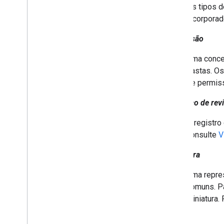
Os tipos d
incorporad
Permissão
Uma conces
pastas. Os
de permiss
Histórico de rev
O registro
consulte
V
Miniatura
Uma repres
comuns. Pa
miniatura.