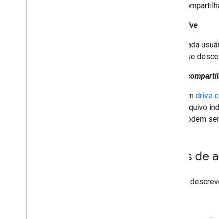
conteúdo do app
drive compartilh
Coletar informações do usuário
Meu Drive
Processar mudanças
Trabalhar com eventos do Drive
Cada usuár
Integrar com a interface do Drive
que desce 
Integrar widgets do Drive ao seu app
da Web
Drives comparti
Integração com drives compartilhados
Gerenciar marcadores
Um
drive 
Técnicas e práticas recomendadas
arquivo in
Resolver problemas
podem ser 
Publicar o app Drive
Migrar para a API Drive v3
Tipos de a
Drive Activity API
Visão geral
O Drive descreve
Modelo de dados
Fazer solicitações
Blob
Instalar uma biblioteca de cliente