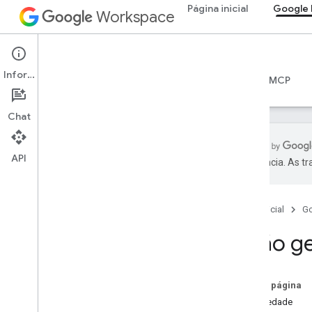
Página inicial
Google 
Workspace
Google Drive
Informações
Visão geral
Guias
Referência
Servidor MCP
Chat
API
preferência. As t
Começar
Visão geral da API Drive
Página inicial
G
Comece a usar o Google
Workspace
Visão ge
Configurar a permissão do OAuth
API Drive
Nesta página
Escolher escopos
Propriedade
Guias de início rápido