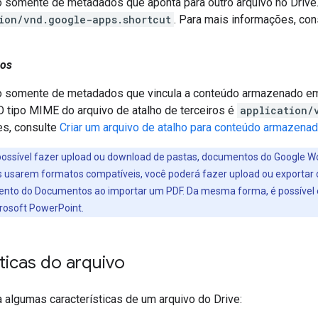
 somente de metadados que aponta para outro arquivo no Drive.
ion/vnd.google-apps.shortcut
. Para mais informações, co
ros
o somente de metadados que vincula a conteúdo armazenado 
 O tipo MIME do arquivo de atalho de terceiros é
application/
es, consulte
Criar um arquivo de atalho para conteúdo armazena
ossível fazer upload ou download de pastas, documentos do Google Wor
les usarem formatos compatíveis, você poderá fazer upload ou exporta
mento do Documentos ao importar um PDF. Da mesma forma, é possível
rosoft PowerPoint.
ticas do arquivo
a algumas características de um arquivo do Drive: